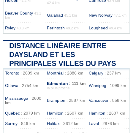
Holden
Camrose
41.2 km
42.4 km
42.4 km
Beaver County
43.1
Galahad
New Norway
45.1 km
47.1 km
km
Ryley
Ferintosh
Lougheed
48.8 km
49.2 km
49.4 km
DISTANCE LINÉAIRE ENTRE
DAYSLAND ET LES
PRINCIPALES VILLES DU PAYS
Toronto
: 2609 km
Montréal
: 2886 km
Calgary
: 237 km
Edmonton
: 111 km
Ottawa
: 2754 km
Winnipeg
: 1099 km
la plus proche
Mississauga
: 2600
Brampton
: 2587 km
Vancouver
: 858 km
km
Québec
: 2979 km
Hamilton
: 2607 km
Hamilton
: 2607 km
Surrey
: 846 km
Halifax
: 3612 km
Laval
: 2876 km