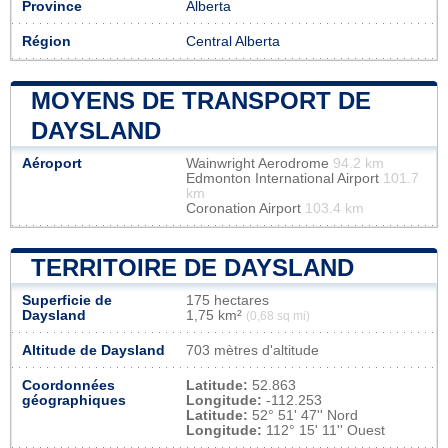
Province
Alberta
Région
Central Alberta
MOYENS DE TRANSPORT DE
DAYSLAND
Aéroport
Wainwright Aerodrome
94.2 km
Edmonton International Airport
101.7
km
Coronation Airport
103.4 km
TERRITOIRE DE DAYSLAND
Superficie de
175 hectares
Daysland
1,75 km²
(0,68 sq mi)
Altitude de Daysland
703 mètres d'altitude
Coordonnées
Latitude:
52.863
géographiques
Longitude:
-112.253
Latitude:
52° 51' 47'' Nord
Longitude:
112° 15' 11'' Ouest