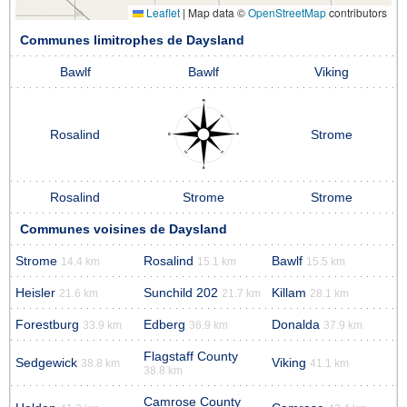
Leaflet
|
Map data ©
OpenStreetMap
contributors
Communes limitrophes de Daysland
Bawlf
Bawlf
Viking
Rosalind
Strome
Rosalind
Strome
Strome
Communes voisines de Daysland
Strome
Rosalind
Bawlf
14.4 km
15.1 km
15.5 km
Heisler
Sunchild 202
Killam
21.6 km
21.7 km
28.1 km
Forestburg
Edberg
Donalda
33.9 km
36.9 km
37.9 km
Flagstaff County
Sedgewick
Viking
38.8 km
41.1 km
38.8 km
Camrose County