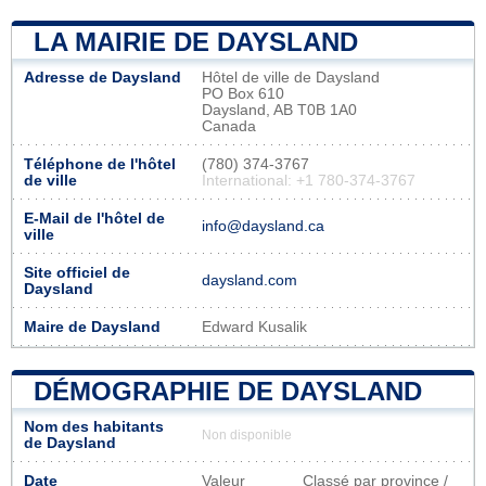
LA MAIRIE DE DAYSLAND
Adresse de Daysland
Hôtel de ville de Daysland
PO Box 610
Daysland, AB T0B 1A0
Canada
Téléphone de l'hôtel
(780) 374-3767
de ville
International: +1 780-374-3767
E-Mail de l'hôtel de
info@daysland.ca
ville
Site officiel de
daysland.com
Daysland
Maire de Daysland
Edward Kusalik
DÉMOGRAPHIE DE DAYSLAND
Nom des habitants
Non disponible
de Daysland
Date
Valeur
Classé par province /