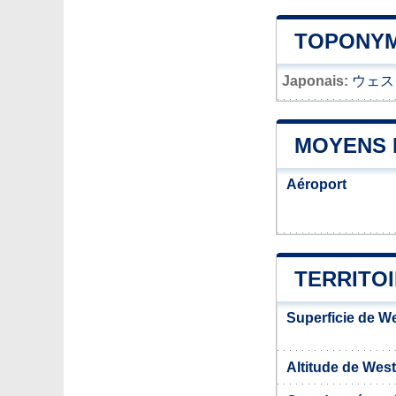
TOPONYM
Japonais:
ウェス
MOYENS 
Aéroport
TERRITO
Superficie de W
Altitude de West