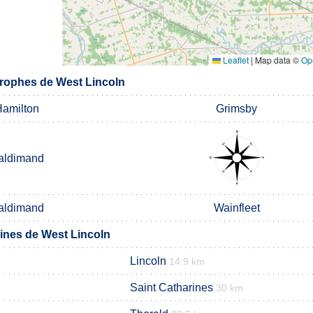
Leaflet
|
Map data ©
Op
rophes de West Lincoln
amilton
Grimsby
aldimand
aldimand
Wainfleet
nes de West Lincoln
Lincoln
14.9 km
Saint Catharines
30 km