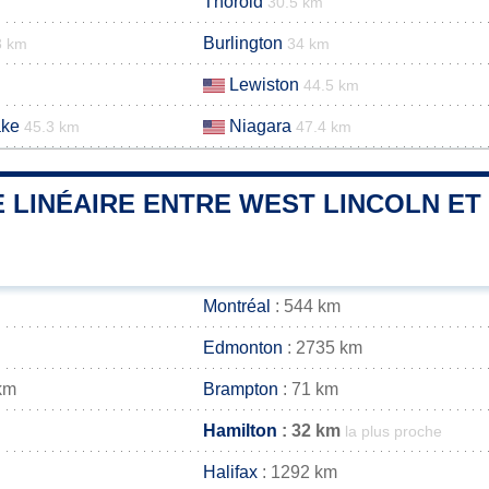
Thorold
30.5 km
Burlington
3 km
34 km
Lewiston
44.5 km
ake
Niagara
45.3 km
47.4 km
 LINÉAIRE ENTRE WEST LINCOLN ET 
Montréal
: 544 km
Edmonton
: 2735 km
km
Brampton
: 71 km
Hamilton
: 32 km
la plus proche
Halifax
: 1292 km