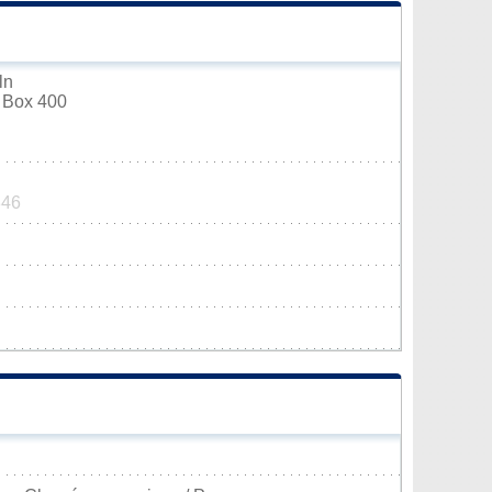
ln
 Box 400
346