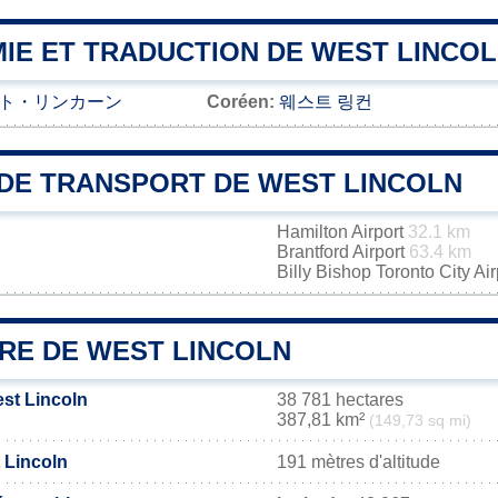
IE ET TRADUCTION DE WEST LINCO
ト・リンカーン
Coréen:
웨스트 링컨
DE TRANSPORT DE WEST LINCOLN
Hamilton Airport
32.1 km
Brantford Airport
63.4 km
Billy Bishop Toronto City Ai
IRE DE WEST LINCOLN
est Lincoln
38 781 hectares
387,81 km²
(149,73 sq mi)
 Lincoln
191 mètres d'altitude