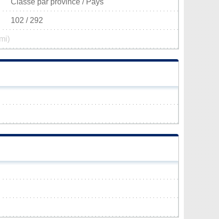
Classé par province / Pays
102 / 292
mi)