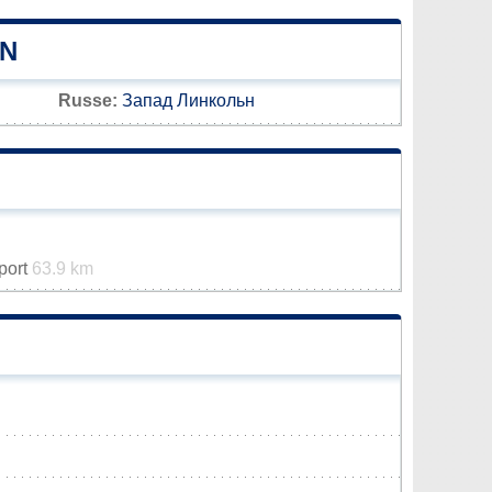
LN
Russe:
Запад Линкольн
rport
63.9 km