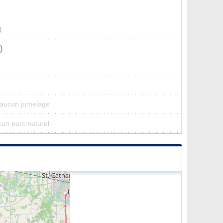
t
)
a aucun jumelage
cun parc naturel