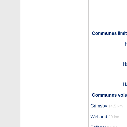
Communes limit
H
H
H
Communes voisi
Grimsby
14.5 km
Welland
29 km