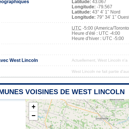
éographiques
Latitude:
43.067
Longitude:
-79.567
Latitude:
43° 4' 1'' Nord
Longitude:
79° 34' 1'' Oues
UTC
-5:00 (America/Toronto
Heure d'été : UTC -4:00
Heure d'hiver : UTC -5:00
 avec West Lincoln
Actuellement, West Lincoln n'
West Lincoln ne fait partie d'au
MUNES VOISINES DE WEST LINCOLN
+
−