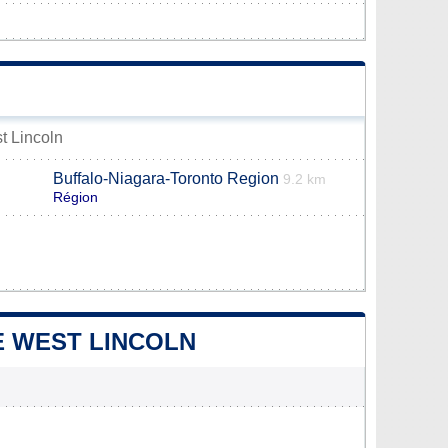
st Lincoln
Buffalo-Niagara-Toronto Region
9.2 km
Région
E WEST LINCOLN