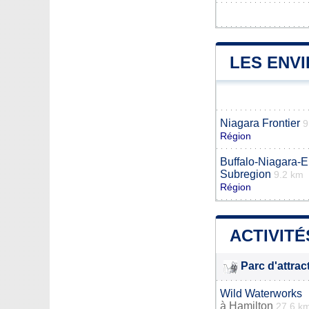
LES ENV
Niagara Frontier
9
Région
Buffalo-Niagara-E
Subregion
9.2 km
Région
ACTIVITÉ
Parc d'attrac
Wild Waterworks
à
Hamilton
27.6 k