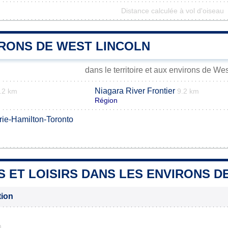
Distance calculée à vol d'oiseau
IRONS DE WEST LINCOLN
dans le territoire et aux environs de We
Niagara River Frontier
.2 km
9.2 km
Région
rie-Hamilton-Toronto
S ET LOISIRS DANS LES ENVIRONS D
tion
m