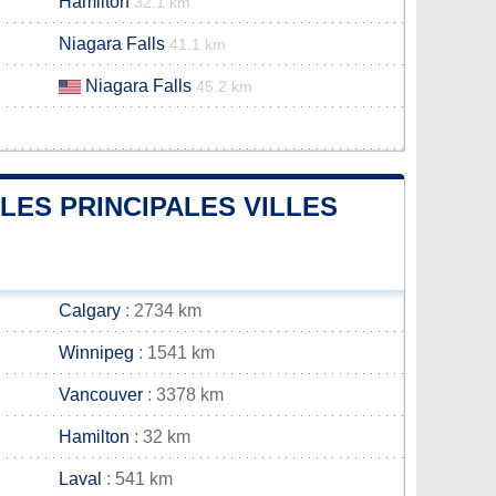
Hamilton
32.1 km
Niagara Falls
41.1 km
Niagara Falls
45.2 km
LES PRINCIPALES VILLES
Calgary
: 2734 km
Winnipeg
: 1541 km
Vancouver
: 3378 km
Hamilton
: 32 km
Laval
: 541 km