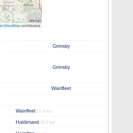
enStreetMap
contributors
Grimsby
Grimsby
Wainfleet
Wainfleet
21.4 km
Haldimand
30.3 km