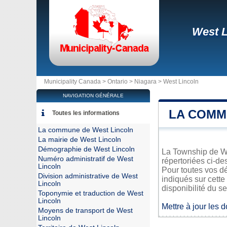
West L
Municipality Canada >
Ontario
>
Niagara
>
West Lincoln
NAVIGATION GÉNÉRALE
LA COMM
Toutes les informations
La commune de West Lincoln
La mairie de West Lincoln
Démographie de West Lincoln
La Township de Wes
Numéro administratif de West
répertoriées ci-de
Lincoln
Pour toutes vos d
Division administrative de West
indiqués sur cette
Lincoln
disponibilité du se
Toponymie et traduction de West
Lincoln
Mettre à jour les 
Moyens de transport de West
Lincoln