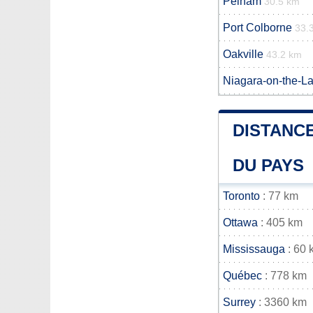
Pelham
30.5 km
Port Colborne
33.
Oakville
43.2 km
Niagara-on-the-L
DISTANCE
DU PAYS
Toronto
: 77 km
Ottawa
: 405 km
Mississauga
: 60 
Québec
: 778 km
Surrey
: 3360 km