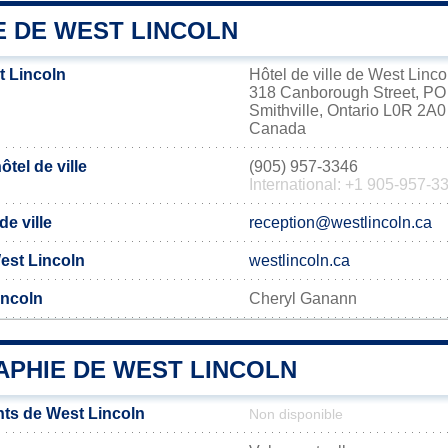
E DE WEST LINCOLN
 Lincoln
Hôtel de ville de West Linco
318 Canborough Street, PO
Smithville, Ontario L0R 2A0
Canada
tel de ville
(905) 957-3346
International: +1 905-957-3
de ville
reception@westlincoln.ca
West Lincoln
westlincoln.ca
incoln
Cheryl Ganann
PHIE DE WEST LINCOLN
ts de West Lincoln
Non disponible