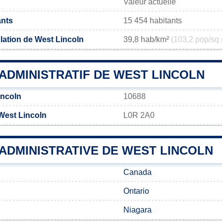
Valeur actuelle
ants
15 454 habitants
lation de West Lincoln
39,8 hab/km²
(103,2 pop/sq 
ADMINISTRATIF DE WEST LINCOLN
incoln
10688
West Lincoln
L0R 2A0
 ADMINISTRATIVE DE WEST LINCOLN
Canada
Ontario
Niagara