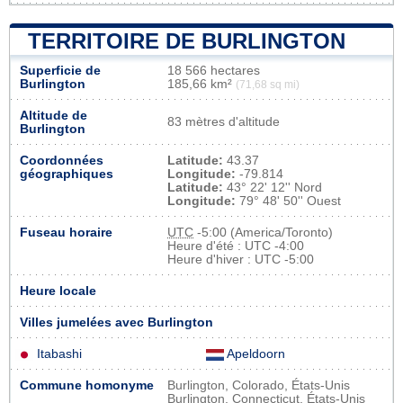
TERRITOIRE DE BURLINGTON
Superficie de
18 566 hectares
Burlington
185,66 km²
(71,68 sq mi)
Altitude de
83 mètres d'altitude
Burlington
Coordonnées
Latitude:
43.37
géographiques
Longitude:
-79.814
Latitude:
43° 22' 12'' Nord
Longitude:
79° 48' 50'' Ouest
Fuseau horaire
UTC
-5:00 (America/Toronto)
Heure d'été : UTC -4:00
Heure d'hiver : UTC -5:00
Heure locale
Villes jumelées avec Burlington
Itabashi
Apeldoorn
Commune homonyme
Burlington, Colorado, États-Unis
Burlington, Connecticut, États-Unis