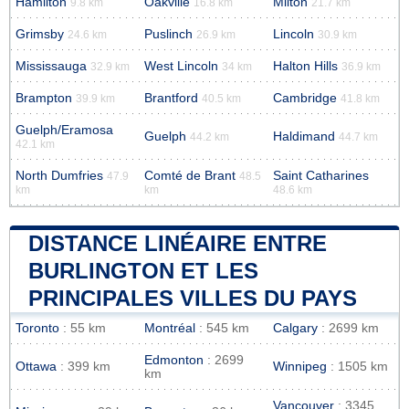
Hamilton
Oakville
Milton
9.8 km
16.8 km
21.7 km
Grimsby
Puslinch
Lincoln
24.6 km
26.9 km
30.9 km
Mississauga
West Lincoln
Halton Hills
32.9 km
34 km
36.9 km
Brampton
Brantford
Cambridge
39.9 km
40.5 km
41.8 km
Guelph/Eramosa
Guelph
Haldimand
44.2 km
44.7 km
42.1 km
North Dumfries
Comté de Brant
Saint Catharines
47.9
48.5
km
km
48.6 km
DISTANCE LINÉAIRE ENTRE
BURLINGTON ET LES
PRINCIPALES VILLES DU PAYS
Toronto
: 55 km
Montréal
: 545 km
Calgary
: 2699 km
Edmonton
: 2699
Ottawa
: 399 km
Winnipeg
: 1505 km
km
Vancouver
: 3345