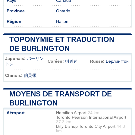
Pays
Canada
Province
Ontario
Région
Halton
TOPONYMIE ET TRADUCTION
DE BURLINGTON
Japonais:
バーリン
Coréen:
버링턴
Russe:
Берлингтон
トン
Chinois:
伯灵顿
MOYENS DE TRANSPORT DE
BURLINGTON
Aéroport
Hamilton Airport
24 km
Toronto Pearson International Airport
37.3 km
Billy Bishop Toronto City Airport
44.3
km