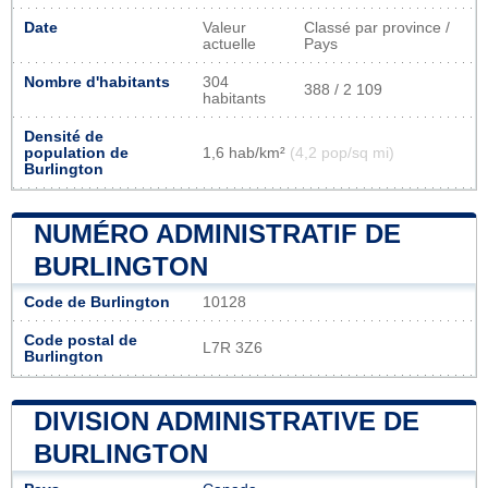
Date
Valeur
Classé par province /
actuelle
Pays
Nombre d'habitants
304
388 / 2 109
habitants
Densité de
population de
1,6 hab/km²
(4,2 pop/sq mi)
Burlington
NUMÉRO ADMINISTRATIF DE
BURLINGTON
Code de Burlington
10128
Code postal de
L7R 3Z6
Burlington
DIVISION ADMINISTRATIVE DE
BURLINGTON