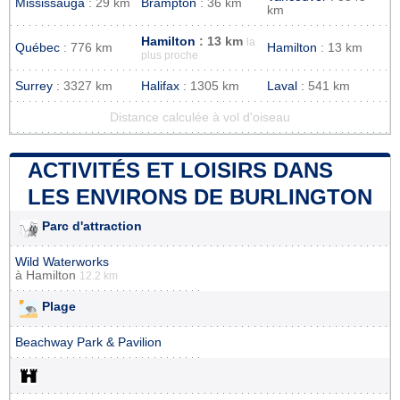
Mississauga
: 29 km
Brampton
: 36 km
km
Hamilton
: 13 km
la
Québec
: 776 km
Hamilton
: 13 km
plus proche
Surrey
: 3327 km
Halifax
: 1305 km
Laval
: 541 km
Distance calculée à vol d'oiseau
ACTIVITÉS ET LOISIRS DANS
LES ENVIRONS DE BURLINGTON
Parc d'attraction
Wild Waterworks
à
Hamilton
12.2 km
Plage
Beachway Park & Pavilion