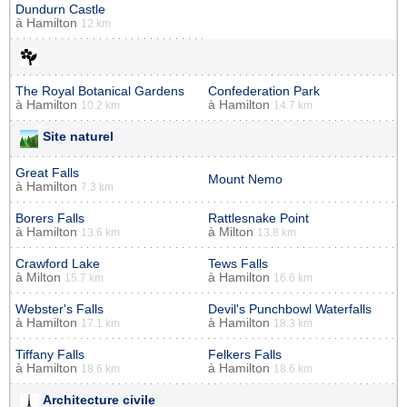
Dundurn Castle
à
Hamilton
12 km
The Royal Botanical Gardens
Confederation Park
à
Hamilton
à
Hamilton
10.2 km
14.7 km
Site naturel
Great Falls
Mount Nemo
à
Hamilton
7.3 km
Borers Falls
Rattlesnake Point
à
Hamilton
à
Milton
13.6 km
13.8 km
Crawford Lake
Tews Falls
à
Milton
à
Hamilton
15.7 km
16.6 km
Webster's Falls
Devil's Punchbowl Waterfalls
à
Hamilton
à
Hamilton
17.1 km
18.3 km
Tiffany Falls
Felkers Falls
à
Hamilton
à
Hamilton
18.6 km
18.6 km
Architecture civile