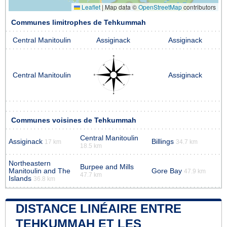
Leaflet
|
Map data ©
OpenStreetMap
contributors
Communes limitrophes de Tehkummah
Central Manitoulin
Assiginack
Assiginack
Central Manitoulin
Assiginack
Communes voisines de Tehkummah
Central Manitoulin
Assiginack
Billings
17 km
34.7 km
18.5 km
Northeastern
Burpee and Mills
Manitoulin and The
Gore Bay
47.9 km
47.7 km
Islands
36.8 km
DISTANCE LINÉAIRE ENTRE
TEHKUMMAH ET LES