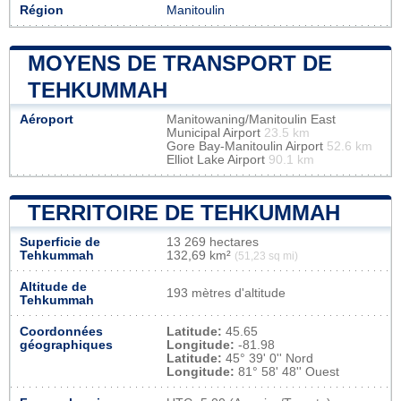
Région
Manitoulin
MOYENS DE TRANSPORT DE
TEHKUMMAH
Aéroport
Manitowaning/Manitoulin East
Municipal Airport
23.5 km
Gore Bay-Manitoulin Airport
52.6 km
Elliot Lake Airport
90.1 km
TERRITOIRE DE TEHKUMMAH
Superficie de
13 269 hectares
Tehkummah
132,69 km²
(51,23 sq mi)
Altitude de
193 mètres d'altitude
Tehkummah
Coordonnées
Latitude:
45.65
géographiques
Longitude:
-81.98
Latitude:
45° 39' 0'' Nord
Longitude:
81° 58' 48'' Ouest