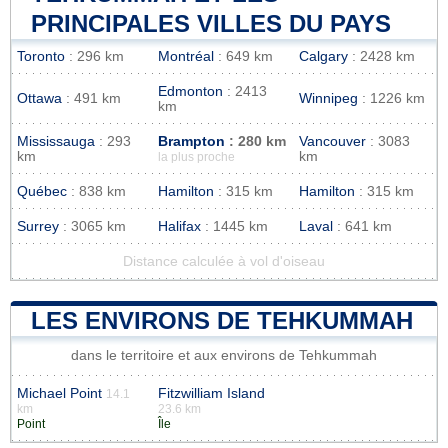
PRINCIPALES VILLES DU PAYS
Toronto
: 296 km
Montréal
: 649 km
Calgary
: 2428 km
Edmonton
: 2413
Ottawa
: 491 km
Winnipeg
: 1226 km
km
Mississauga
: 293
Brampton
: 280 km
Vancouver
: 3083
km
km
la plus proche
Québec
: 838 km
Hamilton
: 315 km
Hamilton
: 315 km
Surrey
: 3065 km
Halifax
: 1445 km
Laval
: 641 km
Distance calculée à vol d'oiseau
LES ENVIRONS DE TEHKUMMAH
dans le territoire et aux environs de Tehkummah
Michael Point
Fitzwilliam Island
14.1
km
23.6 km
Point
Île