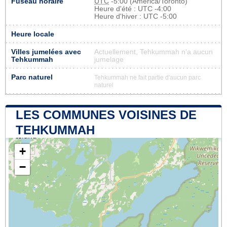
Fuseau horaire
UTC
-5:00 (America/Toronto)
Heure d'été : UTC -4:00
Heure d'hiver : UTC -5:00
Heure locale
Villes jumelées avec
Actuellement, Tehkummah n'a aucun
Tehkummah
jumelage
Parc naturel
Tehkummah ne fait partie d'aucun parc
naturel
LES COMMUNES VOISINES DE
TEHKUMMAH
+
−