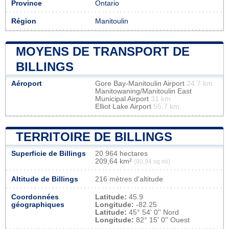
Province
Ontario
Région
Manitoulin
MOYENS DE TRANSPORT DE
BILLINGS
Aéroport
Gore Bay-Manitoulin Airport
24.7 km
Manitowaning/Manitoulin East
Municipal Airport
31 km
Elliot Lake Airport
55.7 km
TERRITOIRE DE BILLINGS
Superficie de Billings
20 964 hectares
209,64 km²
(80,94 sq mi)
Altitude de Billings
216 mètres d'altitude
Coordonnées
Latitude:
45.9
géographiques
Longitude:
-82.25
Latitude:
45° 54' 0'' Nord
Longitude:
82° 15' 0'' Ouest