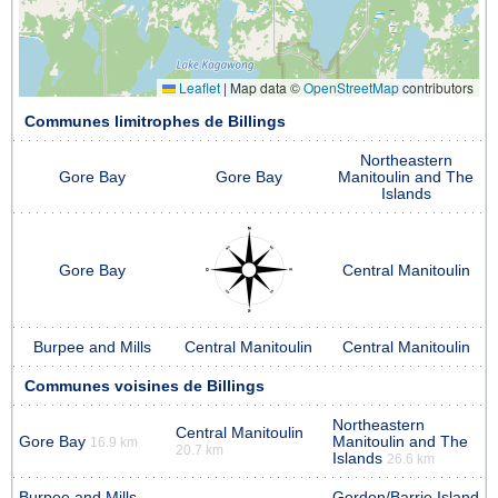
Leaflet
|
Map data ©
OpenStreetMap
contributors
Communes limitrophes de Billings
Northeastern
Gore Bay
Gore Bay
Manitoulin and The
Islands
Gore Bay
Central Manitoulin
Burpee and Mills
Central Manitoulin
Central Manitoulin
Communes voisines de Billings
Northeastern
Central Manitoulin
Gore Bay
Manitoulin and The
16.9 km
20.7 km
Islands
26.6 km
Burpee and Mills
Gordon/Barrie Island