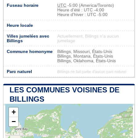
Fuseau horaire
UTC
-5:00 (America/Toronto)
Heure d'été : UTC -4:00
Heure d'hiver : UTC -5:00
Heure locale
Villes jumelées avec
Actuellement, Billings n'a aucun
Billings
jumelage
Commune homonyme
Billings, Missouri, États-Unis
Billings, Montana, États-Unis
Billings, Oklahoma, États-Unis
Parc naturel
Billings ne fait partie d'aucun parc naturel
LES COMMUNES VOISINES DE
BILLINGS
+
−