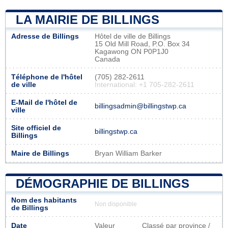
LA MAIRIE DE BILLINGS
Adresse de Billings
Hôtel de ville de Billings
15 Old Mill Road, P.O. Box 34
Kagawong ON P0P1J0
Canada
Téléphone de l'hôtel
(705) 282-2611
de ville
International: +1 705-282-2611
E-Mail de l'hôtel de
billingsadmin@billingstwp.ca
ville
Site officiel de
billingstwp.ca
Billings
Maire de Billings
Bryan William Barker
DÉMOGRAPHIE DE BILLINGS
Nom des habitants
Non disponible
de Billings
Date
Valeur
Classé par province /