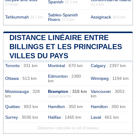
Spanish
32.1 km
27.8 km
32.4 km
Sables-Spanish
Tehkummah
Assiginack
34.7 km
39.6 km
Rivers
37.6 km
DISTANCE LINÉAIRE ENTRE
BILLINGS ET LES PRINCIPALES
VILLES DU PAYS
Toronto
: 331 km
Montréal
: 670 km
Calgary
: 2397 km
Edmonton
: 2380
Ottawa
: 513 km
Winnipeg
: 1194 km
km
Mississauga
: 328
Brampton
: 315 km
Vancouver
: 3053
km
km
la plus proche
Québec
: 853 km
Hamilton
: 350 km
Hamilton
: 350 km
Surrey
: 3036 km
Halifax
: 1465 km
Laval
: 661 km
Distance calculée à vol d'oiseau