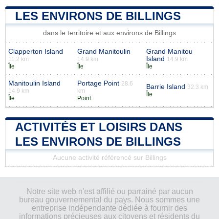
LES ENVIRONS DE BILLINGS
dans le territoire et aux environs de Billings
Clapperton Island
Grand Manitoulin
Grand Manitou
Island
11.2 km
14.9 km
14.9 km
Île
Île
Île
Manitoulin Island
Portage Point
28.6
Barrie Island
32.3 km
14.9 km
km
Île
Île
Point
ACTIVITÉS ET LOISIRS DANS
LES ENVIRONS DE BILLINGS
Aucune activité référencé sur Billings
Notre site web n'est affilié ou parrainé par aucun
bureau gouvernemental du pays. Nous sommes une
entreprise indépendante dédiée à fournir des
informations précieuses aux citoyens et résidents du