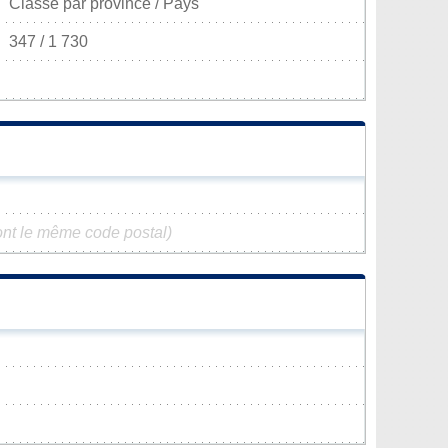
Classé par province / Pays
347 / 1 730
nt le même code postal)