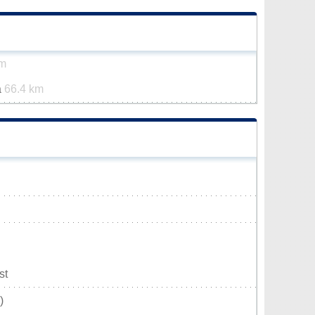
km
a
66.4 km
st
)