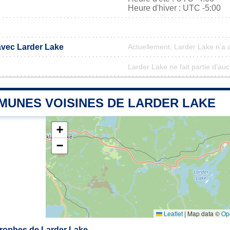
Heure d'hiver : UTC -5:00
avec Larder Lake
Actuellement, Larder Lake n'a
Larder Lake ne fait partie d'au
MUNES VOISINES DE LARDER LAKE
+
−
Leaflet
|
Map data ©
Op
rophes de Larder Lake