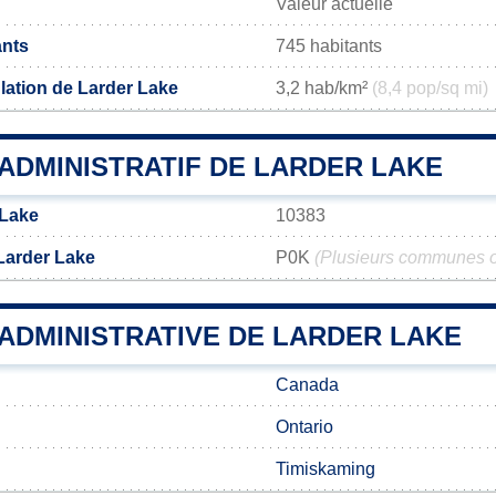
Valeur actuelle
ants
745 habitants
lation de Larder Lake
3,2 hab/km²
(8,4 pop/sq mi)
ADMINISTRATIF DE LARDER LAKE
 Lake
10383
Larder Lake
P0K
(Plusieurs communes o
 ADMINISTRATIVE DE LARDER LAKE
Canada
Ontario
Timiskaming