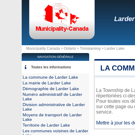
Larder
Municipality Canada >
Ontario
>
Timiskaming
>
Larder Lake
NAVIGATION GÉNÉRALE
LA COMM
Toutes les informations
La commune de Larder Lake
La mairie de Larder Lake
Démographie de Larder Lake
La Township de Lar
Numéro administratif de Larder
répertoriées ci-de
Lake
Pour toutes vos d
Division administrative de Larder
sur cette page ou 
Lake
service.
Moyens de transport de Larder
Lake
Mettre à jour les 
Territoire de Larder Lake
Les communes voisines de Larder