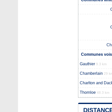
Ch
Communes voisi
Gauthier
9.3 km
Chamberlain
29 k
Charlton and Dac
Thornloe
48.3 km
DISTANCE