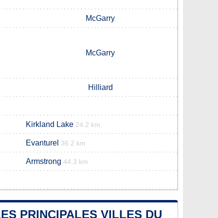
McGarry
McGarry
Hilliard
Kirkland Lake
24.2 km
Evanturel
36.2 km
Armstrong
44.3 km
ES PRINCIPALES VILLES DU