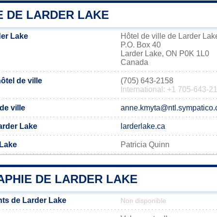
E DE LARDER LAKE
der Lake
Hôtel de ville de Larder Lak
P.O. Box 40
Larder Lake, ON P0K 1L0
Canada
tel de ville
(705) 643-2158
International: +1 705-643-2
de ville
anne.kmyta@ntl.sympatico.
Larder Lake
larderlake.ca
 Lake
Patricia Quinn
PHIE DE LARDER LAKE
ts de Larder Lake
Non disponible