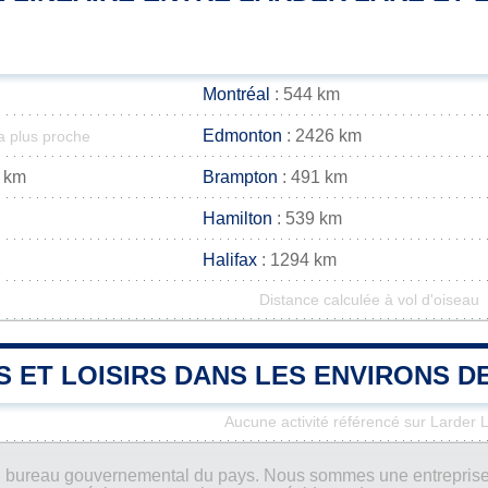
Montréal
: 544 km
Edmonton
: 2426 km
la plus proche
 km
Brampton
: 491 km
Hamilton
: 539 km
Halifax
: 1294 km
Distance calculée à vol d'oiseau
S ET LOISIRS DANS LES ENVIRONS 
Aucune activité référencé sur Larder 
ucun bureau gouvernemental du pays. Nous sommes une entreprise