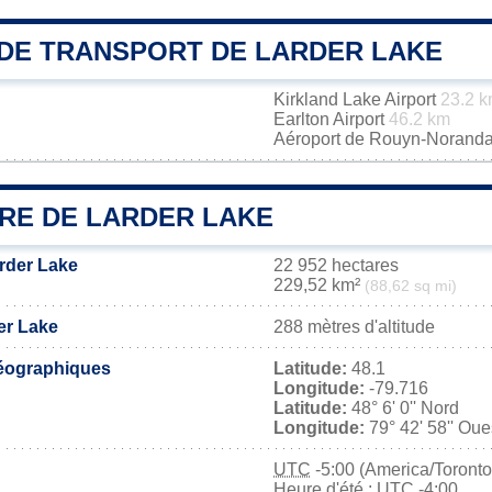
DE TRANSPORT DE LARDER LAKE
Kirkland Lake Airport
23.2 
Earlton Airport
46.2 km
Aéroport de Rouyn-Norand
IRE DE LARDER LAKE
arder Lake
22 952 hectares
229,52 km²
(88,62 sq mi)
er Lake
288 mètres d'altitude
éographiques
Latitude:
48.1
Longitude:
-79.716
Latitude:
48° 6' 0'' Nord
Longitude:
79° 42' 58'' Oue
UTC
-5:00 (America/Toronto
Heure d'été : UTC -4:00