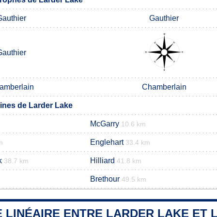
Gauthier
Gauthier
Gauthier
amberlain
Chamberlain
nes de Larder Lake
McGarry
10.6 km
Englehart
m
33.4 km
k
Hilliard
38.7 km
41.8 km
Brethour
49.5 km
 LINÉAIRE ENTRE LARDER LAKE ET L