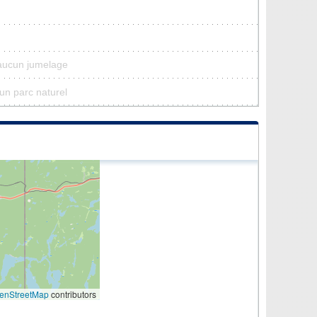
 aucun jumelage
cun parc naturel
enStreetMap
contributors