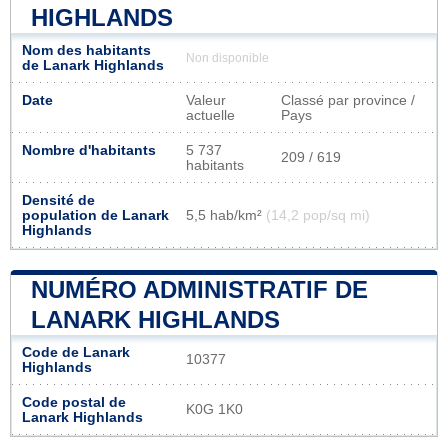
HIGHLANDS
Nom des habitants
Non disponible
de Lanark Highlands
Date
Valeur
Classé par province /
actuelle
Pays
Nombre d'habitants
5 737
209 / 619
habitants
Densité de
population de Lanark
5,5 hab/km²
(14,2 pop/sq mi)
Highlands
NUMÉRO ADMINISTRATIF DE
LANARK HIGHLANDS
Code de Lanark
10377
Highlands
Code postal de
K0G 1K0
Lanark Highlands