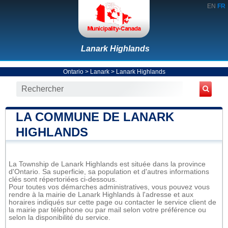
EN
FR
Lanark Highlands
Ontario
>
Lanark
>
Lanark Highlands
LA COMMUNE DE LANARK
HIGHLANDS
La Township de Lanark Highlands est située dans la province
d'Ontario. Sa superficie, sa population et d'autres informations
clés sont répertoriées ci-dessous.
Pour toutes vos démarches administratives, vous pouvez vous
rendre à la mairie de Lanark Highlands à l'adresse et aux
horaires indiqués sur cette page ou contacter le service client de
la mairie par téléphone ou par mail selon votre préférence ou
selon la disponibilité du service.