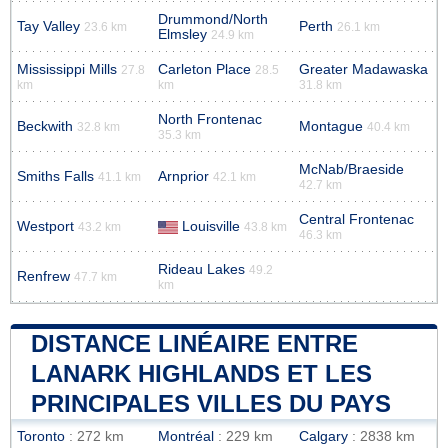
Drummond/North
Tay Valley
Perth
23.6 km
26.1 km
Elmsley
24.9 km
Mississippi Mills
Carleton Place
Greater Madawaska
27.8
28.5
km
km
31.8 km
North Frontenac
Beckwith
Montague
32.8 km
40.4 km
35.3 km
McNab/Braeside
Smiths Falls
Arnprior
41.1 km
42.1 km
42.7 km
Central Frontenac
Westport
Louisville
43.2 km
43.8 km
46.3 km
Rideau Lakes
49.2
Renfrew
47.7 km
km
DISTANCE LINÉAIRE ENTRE
LANARK HIGHLANDS ET LES
PRINCIPALES VILLES DU PAYS
Toronto
: 272 km
Montréal
: 229 km
Calgary
: 2838 km