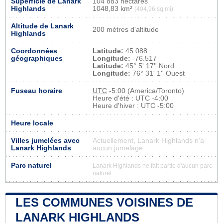
Superficie de Lanark
104 883 hectares
Highlands
1048,83 km²
(404,96 sq mi)
Altitude de Lanark
200 mètres d'altitude
Highlands
Coordonnées
Latitude:
45.088
géographiques
Longitude:
-76.517
Latitude:
45° 5' 17'' Nord
Longitude:
76° 31' 1'' Ouest
Fuseau horaire
UTC
-5:00 (America/Toronto)
Heure d'été : UTC -4:00
Heure d'hiver : UTC -5:00
Heure locale
Villes jumelées avec
Actuellement, Lanark Highlands n'a
Lanark Highlands
aucun jumelage
Parc naturel
Lanark Highlands ne fait partie d'aucun parc
naturel
LES COMMUNES VOISINES DE
LANARK HIGHLANDS