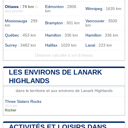
Ottawa
: 74 km
Edmonton
: 2806
la
Winnipeg
: 1635 km
km
plus proche
Mississauga
: 299
Vancouver
: 3500
Brampton
: 301 km
km
km
Québec
: 453 km
Hamilton
: 336 km
Hamilton
: 336 km
Surrey
: 3482 km
Halifax
: 1020 km
Laval
: 223 km
Distance calculée à vol d'oiseau
LES ENVIRONS DE LANARK
HIGHLANDS
dans le territoire et aux environs de Lanark Highlands
Three Sisters Rocks
29.3 km
Rocher
ACTIVITÉS ET LOISIRS DANS