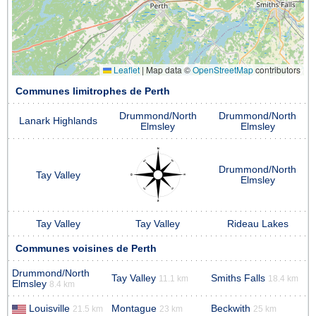
Leaflet
|
Map data ©
OpenStreetMap
contributors
Communes limitrophes de Perth
Drummond/North
Drummond/North
Lanark Highlands
Elmsley
Elmsley
Drummond/North
Tay Valley
Elmsley
Tay Valley
Tay Valley
Rideau Lakes
Communes voisines de Perth
Drummond/North
Tay Valley
Smiths Falls
11.1 km
18.4 km
Elmsley
8.4 km
Louisville
Montague
Beckwith
21.5 km
23 km
25 km