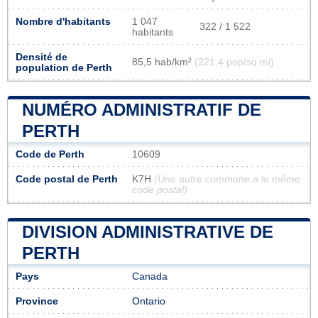
Nombre d'habitants
1 047
322 / 1 522
habitants
Densité de
85,5 hab/km²
(221,4 pop/sq mi)
population de Perth
NUMÉRO ADMINISTRATIF DE
PERTH
Code de Perth
10609
Code postal de Perth
K7H
(Une autre commune a le même
code postal)
DIVISION ADMINISTRATIVE DE
PERTH
Pays
Canada
Province
Ontario