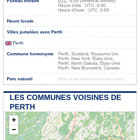
Fuseau horaire
UTC
-5:00 (America/Toronto)
Heure d'été : UTC -4:00
Heure d'hiver : UTC -5:00
Heure locale
Villes jumelées avec Perth
Perth
Commune homonyme
Perth, Scotland, Royaume-Uni
Perth, New York, États-Unis
Perth, North Dakota, États-Unis
Perth, New Brunswick, Canada
Parc naturel
Perth ne fait partie d'aucun parc naturel
LES COMMUNES VOISINES DE
PERTH
+
−