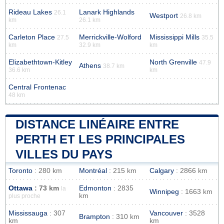
Rideau Lakes
Lanark Highlands
26.1
Westport
26.8 km
km
26.1 km
Carleton Place
Merrickville-Wolford
Mississippi Mills
27.5
35.5
km
32.9 km
km
Elizabethtown-Kitley
North Grenville
47.9
Athens
38.7 km
36.6 km
km
Central Frontenac
48 km
DISTANCE LINÉAIRE ENTRE
PERTH ET LES PRINCIPALES
VILLES DU PAYS
Toronto
: 280 km
Montréal
: 215 km
Calgary
: 2866 km
Ottawa
: 73 km
Edmonton
: 2835
la
Winnipeg
: 1663 km
km
plus proche
Mississauga
: 307
Vancouver
: 3528
Brampton
: 310 km
km
km