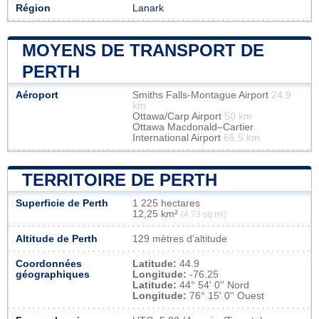
Région
Lanark
MOYENS DE TRANSPORT DE
PERTH
Aéroport
Smiths Falls-Montague Airport
24.9
km
Ottawa/Carp Airport
50 km
Ottawa Macdonald–Cartier
International Airport
65.5 km
TERRITOIRE DE PERTH
Superficie de Perth
1 225 hectares
12,25 km²
(4,73 sq mi)
Altitude de Perth
129 mètres d'altitude
Coordonnées
Latitude:
44.9
géographiques
Longitude:
-76.25
Latitude:
44° 54' 0'' Nord
Longitude:
76° 15' 0'' Ouest