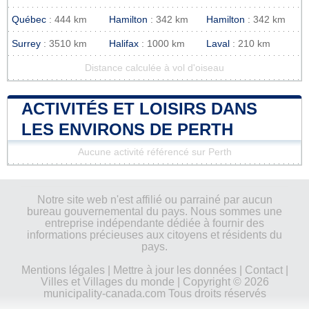
Québec
: 444 km
Hamilton
: 342 km
Hamilton
: 342 km
Surrey
: 3510 km
Halifax
: 1000 km
Laval
: 210 km
Distance calculée à vol d'oiseau
ACTIVITÉS ET LOISIRS DANS
LES ENVIRONS DE PERTH
Aucune activité référencé sur Perth
Notre site web n'est affilié ou parrainé par aucun
bureau gouvernemental du pays. Nous sommes une
entreprise indépendante dédiée à fournir des
informations précieuses aux citoyens et résidents du
pays.
Mentions légales
|
Mettre à jour les données
|
Contact
|
Villes et Villages du monde
| Copyright © 2026
municipality-canada.com Tous droits réservés