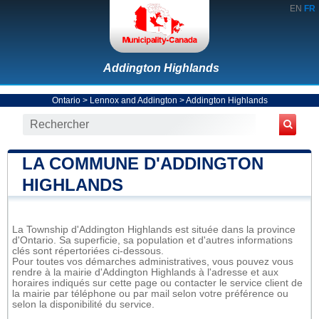
EN
FR
Addington Highlands
Ontario
>
Lennox and Addington
>
Addington Highlands
LA COMMUNE D'ADDINGTON
HIGHLANDS
La Township d'Addington Highlands est située dans la province
d'Ontario. Sa superficie, sa population et d'autres informations
clés sont répertoriées ci-dessous.
Pour toutes vos démarches administratives, vous pouvez vous
rendre à la mairie d'Addington Highlands à l'adresse et aux
horaires indiqués sur cette page ou contacter le service client de
la mairie par téléphone ou par mail selon votre préférence ou
selon la disponibilité du service.