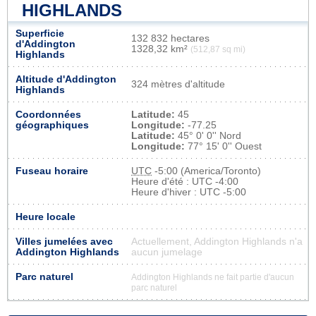
HIGHLANDS
Superficie
132 832 hectares
d'Addington
1328,32 km²
(512,87 sq mi)
Highlands
Altitude d'Addington
324 mètres d'altitude
Highlands
Coordonnées
Latitude:
45
géographiques
Longitude:
-77.25
Latitude:
45° 0' 0'' Nord
Longitude:
77° 15' 0'' Ouest
Fuseau horaire
UTC
-5:00 (America/Toronto)
Heure d'été : UTC -4:00
Heure d'hiver : UTC -5:00
Heure locale
Villes jumelées avec
Actuellement, Addington Highlands n'a
Addington Highlands
aucun jumelage
Parc naturel
Addington Highlands ne fait partie d'aucun
parc naturel