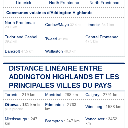
Limerick
North Frontenac
North Frontenac
Communes voisines d'Addington Highlands
North Frontenac
Carlow/Mayo
Limerick
32.4 km
34.7 km
28.1 km
Tudor and Cashel
Central Frontenac
Tweed
45 km
39.2 km
47.5 km
Bancroft
Wollaston
47.5 km
48.3 km
DISTANCE LINÉAIRE ENTRE
ADDINGTON HIGHLANDS ET LES
PRINCIPALES VILLES DU PAYS
Toronto
: 219 km
Montréal
: 288 km
Calgary
: 2791 km
Ottawa
: 131 km
Edmonton
: 2763
la
Winnipeg
: 1588 km
km
plus proche
Mississauga
: 247
Vancouver
: 3452
Brampton
: 247 km
km
km