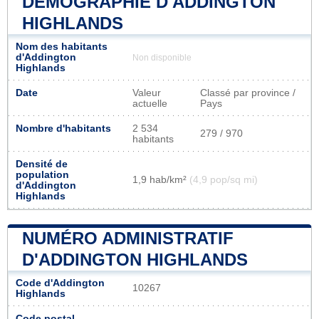
DÉMOGRAPHIE D'ADDINGTON
HIGHLANDS
Nom des habitants
d'Addington
Non disponible
Highlands
Date
Valeur
Classé par province /
actuelle
Pays
Nombre d'habitants
2 534
279 / 970
habitants
Densité de
population
1,9 hab/km²
(4,9 pop/sq mi)
d'Addington
Highlands
NUMÉRO ADMINISTRATIF
D'ADDINGTON HIGHLANDS
Code d'Addington
10267
Highlands
Code postal