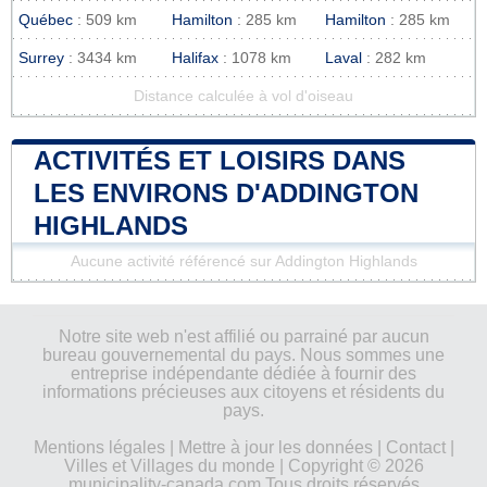
Québec
: 509 km
Hamilton
: 285 km
Hamilton
: 285 km
Surrey
: 3434 km
Halifax
: 1078 km
Laval
: 282 km
Distance calculée à vol d'oiseau
ACTIVITÉS ET LOISIRS DANS
LES ENVIRONS D'ADDINGTON
HIGHLANDS
Aucune activité référencé sur Addington Highlands
Notre site web n'est affilié ou parrainé par aucun
bureau gouvernemental du pays. Nous sommes une
entreprise indépendante dédiée à fournir des
informations précieuses aux citoyens et résidents du
pays.
Mentions légales
|
Mettre à jour les données
|
Contact
|
Villes et Villages du monde
| Copyright © 2026
municipality-canada.com Tous droits réservés