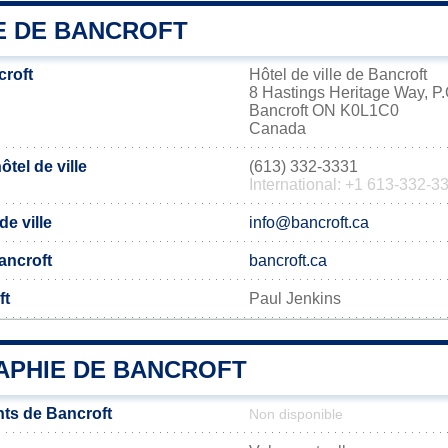
IE DE BANCROFT
roft
Hôtel de ville de Bancroft
8 Hastings Heritage Way, P
Bancroft ON K0L1C0
Canada
tel de ville
(613) 332-3331
International: +1 613-332-3
de ville
info@bancroft.ca
Bancroft
bancroft.ca
ft
Paul Jenkins
PHIE DE BANCROFT
ts de Bancroft
Non disponible