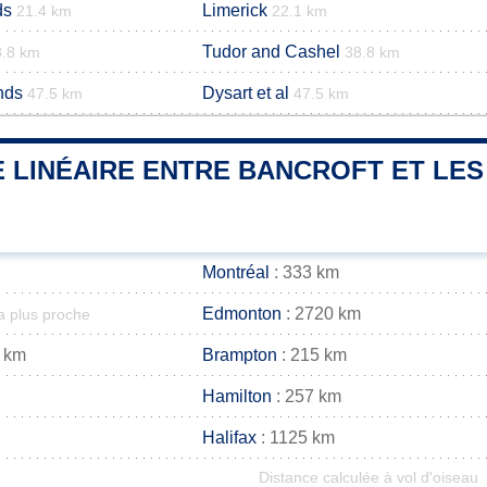
ds
Limerick
21.4 km
22.1 km
Tudor and Cashel
8.8 km
38.8 km
nds
Dysart et al
47.5 km
47.5 km
 LINÉAIRE ENTRE BANCROFT ET LES
Montréal
: 333 km
Edmonton
: 2720 km
la plus proche
 km
Brampton
: 215 km
Hamilton
: 257 km
Halifax
: 1125 km
Distance calculée à vol d'oiseau