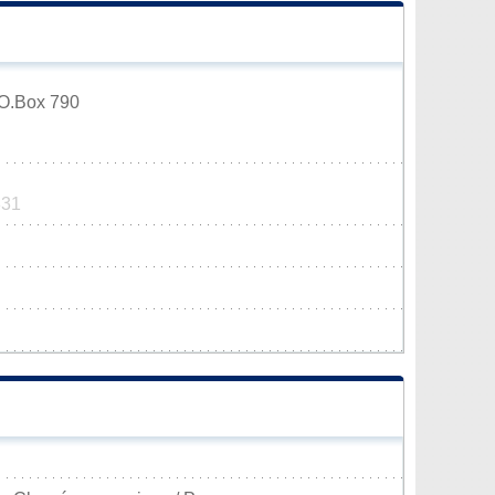
.O.Box 790
331