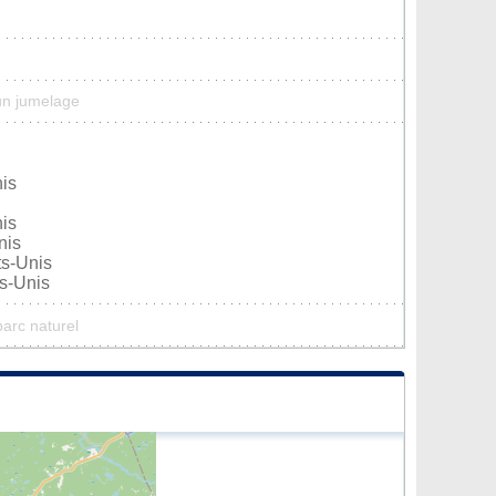
un jumelage
nis
nis
nis
ts-Unis
ts-Unis
parc naturel