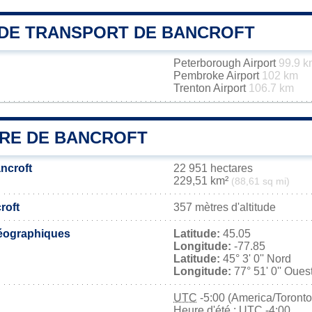
DE TRANSPORT DE BANCROFT
Peterborough Airport
99.9 k
Pembroke Airport
102 km
Trenton Airport
106.7 km
IRE DE BANCROFT
ncroft
22 951 hectares
229,51 km²
(88,61 sq mi)
roft
357 mètres d'altitude
éographiques
Latitude:
45.05
Longitude:
-77.85
Latitude:
45° 3' 0'' Nord
Longitude:
77° 51' 0'' Oues
UTC
-5:00 (America/Toronto
Heure d'été : UTC -4:00