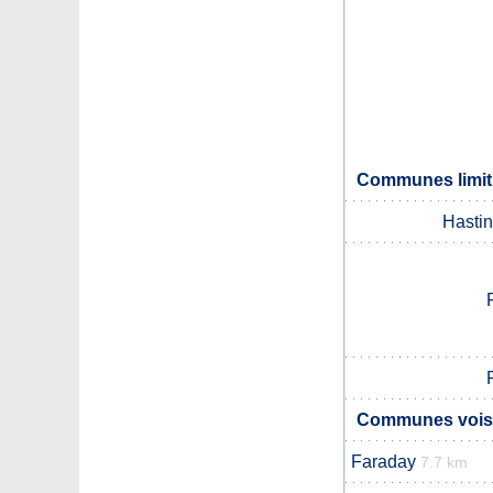
Communes limit
Hasti
Communes voisi
Faraday
7.7 km