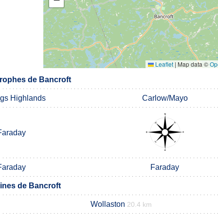
Leaflet
|
Map data ©
Op
rophes de Bancroft
ngs Highlands
Carlow/Mayo
Faraday
Faraday
Faraday
nes de Bancroft
Wollaston
20.4 km