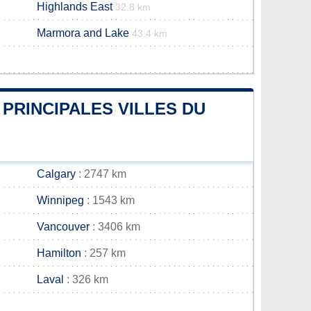
Highlands East
32.8 km
Marmora and Lake
43.4 km
 PRINCIPALES VILLES DU
Calgary
: 2747 km
Winnipeg
: 1543 km
Vancouver
: 3406 km
Hamilton
: 257 km
Laval
: 326 km