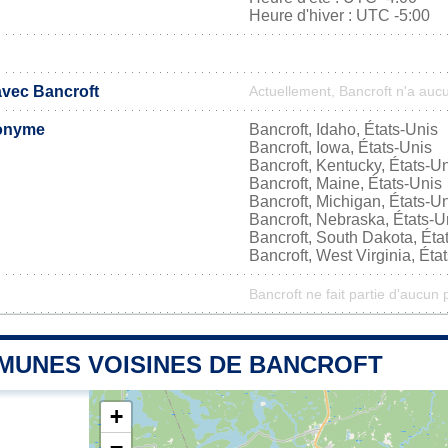
Heure d'hiver : UTC -5:00
avec Bancroft
Actuellement, Bancroft n'a auc
onyme
Bancroft, Idaho, États-Unis
Bancroft, Iowa, États-Unis
Bancroft, Kentucky, États-U
Bancroft, Maine, États-Unis
Bancroft, Michigan, États-U
Bancroft, Nebraska, États-U
Bancroft, South Dakota, Éta
Bancroft, West Virginia, Éta
Bancroft ne fait partie d'aucun 
MUNES VOISINES DE BANCROFT
+
−