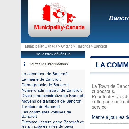
Bancro
Municipality Canada >
Ontario
>
Hastings
>
Bancroft
NAVIGATION GÉNÉRALE
LA COMM
Toutes les informations
La commune de Bancroft
La mairie de Bancroft
Démographie de Bancroft
La Town de Bancrof
Numéro administratif de Bancroft
ci-dessous.
Division administrative de Bancroft
Pour toutes vos dé
Moyens de transport de Bancroft
cette page ou cont
Territoire de Bancroft
service.
Les communes voisines de
Bancroft
Mettre à jour les 
Distance linéaire entre Bancroft et
les principales villes du pays