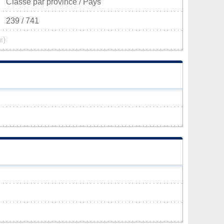
Classé par province / Pays
239 / 741
i)