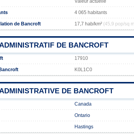
Valeur actuelle
ants
4 065 habitants
lation de Bancroft
17,7 hab/km²
(45,9 pop/sq m
ADMINISTRATIF DE BANCROFT
ft
17910
Bancroft
K0L1C0
 ADMINISTRATIVE DE BANCROFT
Canada
Ontario
Hastings