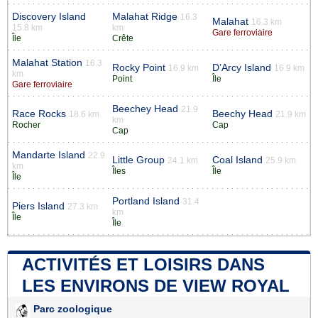
Discovery Island
Malahat Ridge
16.3
Malahat
16.3 km
15.8 km
km
Gare ferroviaire
Île
Crête
Malahat Station
16.3
Rocky Point
D’Arcy Island
16.9 km
16.9 km
km
Point
Île
Gare ferroviaire
Beechey Head
21.9
Race Rocks
Beechy Head
18.6 km
21.9 km
km
Rocher
Cap
Cap
Mandarte Island
22.9
Little Group
Coal Island
24.1 km
25.9 km
km
Îles
Île
Île
Portland Island
31.4
Piers Island
27.3 km
km
Île
Île
ACTIVITÉS ET LOISIRS DANS
LES ENVIRONS DE VIEW ROYAL
Parc zoologique