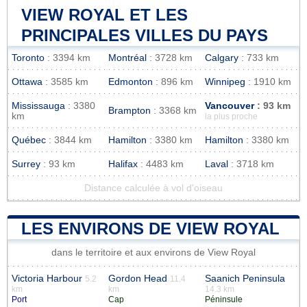
VIEW ROYAL ET LES
PRINCIPALES VILLES DU PAYS
Toronto
: 3394 km
Montréal
: 3728 km
Calgary
: 733 km
Ottawa
: 3585 km
Edmonton
: 896 km
Winnipeg
: 1910 km
Mississauga
: 3380
Vancouver
: 93 km
Brampton
: 3368 km
km
la plus proche
Québec
: 3844 km
Hamilton
: 3380 km
Hamilton
: 3380 km
Surrey
: 93 km
Halifax
: 4483 km
Laval
: 3718 km
Distance calculée à vol d'oiseau
LES ENVIRONS DE VIEW ROYAL
dans le territoire et aux environs de View Royal
Victoria Harbour
Gordon Head
Saanich Peninsula
5.2
11.4
km
km
14.3 km
Port
Cap
Péninsule