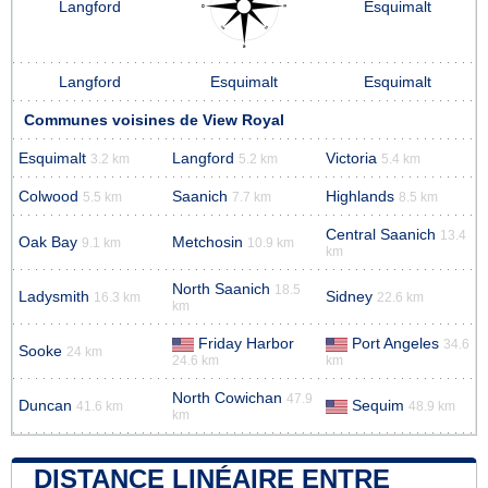
Langford
Esquimalt
Langford
Esquimalt
Esquimalt
Communes voisines de View Royal
Esquimalt
Langford
Victoria
3.2 km
5.2 km
5.4 km
Colwood
Saanich
Highlands
5.5 km
7.7 km
8.5 km
Central Saanich
13.4
Oak Bay
Metchosin
9.1 km
10.9 km
km
North Saanich
18.5
Ladysmith
Sidney
16.3 km
22.6 km
km
Friday Harbor
Port Angeles
34.6
Sooke
24 km
24.6 km
km
North Cowichan
47.9
Duncan
Sequim
41.6 km
48.9 km
km
DISTANCE LINÉAIRE ENTRE