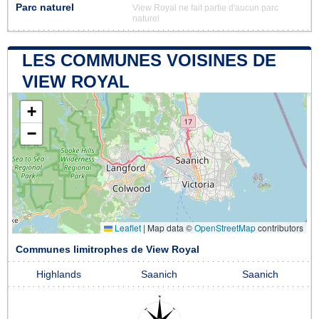
Parc naturel
View Royal ne fait partie d'aucun parc
naturel
LES COMMUNES VOISINES DE
VIEW ROYAL
+
−
Leaflet
|
Map data ©
OpenStreetMap
contributors
Communes limitrophes de View Royal
Highlands
Saanich
Saanich