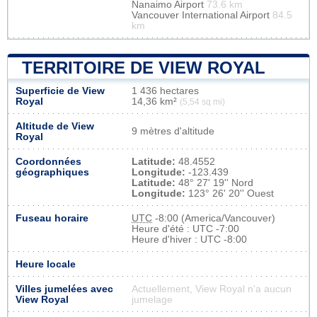
Nanaimo Airport
73.6 km
Vancouver International Airport
84.5
km
TERRITOIRE DE VIEW ROYAL
Superficie de View
1 436 hectares
Royal
14,36 km²
(5,54 sq mi)
Altitude de View
9 mètres d'altitude
Royal
Coordonnées
Latitude:
48.4552
géographiques
Longitude:
-123.439
Latitude:
48° 27' 19'' Nord
Longitude:
123° 26' 20'' Ouest
Fuseau horaire
UTC
-8:00 (America/Vancouver)
Heure d'été : UTC -7:00
Heure d'hiver : UTC -8:00
Heure locale
Villes jumelées avec
Actuellement, View Royal n'a aucun
View Royal
jumelage