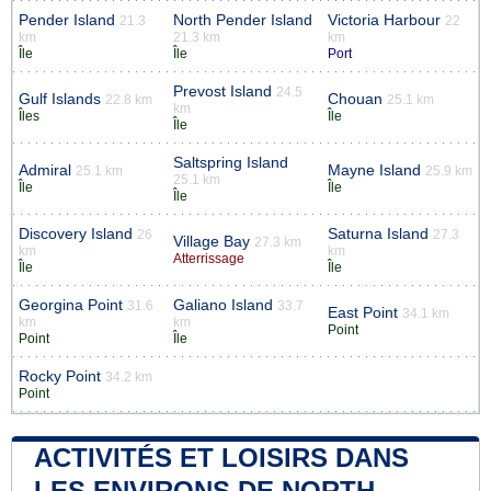
Pender Island
North Pender Island
Victoria Harbour
21.3
22
km
21.3 km
km
Île
Île
Port
Prevost Island
24.5
Gulf Islands
Chouan
22.8 km
25.1 km
km
Îles
Île
Île
Saltspring Island
Admiral
Mayne Island
25.1 km
25.9 km
25.1 km
Île
Île
Île
Discovery Island
Saturna Island
26
27.3
Village Bay
27.3 km
km
km
Atterrissage
Île
Île
Georgina Point
Galiano Island
31.6
33.7
East Point
34.1 km
km
km
Point
Point
Île
Rocky Point
34.2 km
Point
ACTIVITÉS ET LOISIRS DANS
LES ENVIRONS DE NORTH