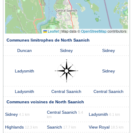
Leaflet
|
Map data ©
OpenStreetMap
contributors
Communes limitrophes de North Saanich
Duncan
Sidney
Sidney
Ladysmith
Sidney
Ladysmith
Central Saanich
Central Saanich
Communes voisines de North Saanich
Central Saanich
5.4
Sidney
Ladysmith
4.1 km
6.1 km
km
Highlands
Saanich
View Royal
12.3 km
17.7 km
18.5 km