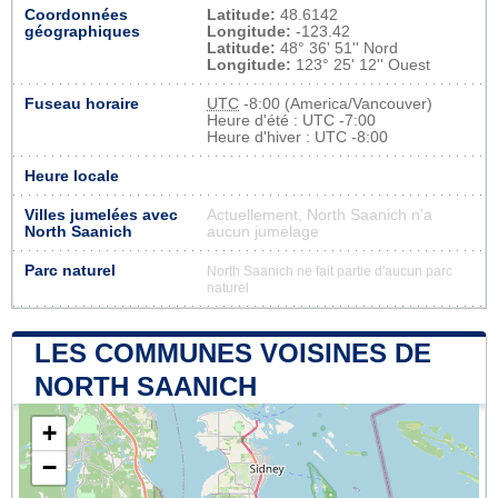
Coordonnées
Latitude:
48.6142
géographiques
Longitude:
-123.42
Latitude:
48° 36' 51'' Nord
Longitude:
123° 25' 12'' Ouest
Fuseau horaire
UTC
-8:00 (America/Vancouver)
Heure d'été : UTC -7:00
Heure d'hiver : UTC -8:00
Heure locale
Villes jumelées avec
Actuellement, North Saanich n'a
North Saanich
aucun jumelage
Parc naturel
North Saanich ne fait partie d'aucun parc
naturel
LES COMMUNES VOISINES DE
NORTH SAANICH
+
−