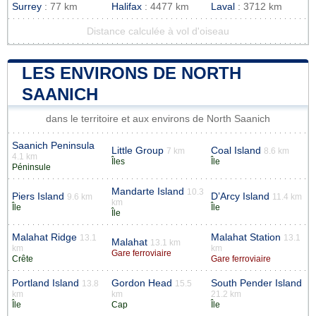
Surrey
: 77 km
Halifax
: 4477 km
Laval
: 3712 km
Distance calculée à vol d'oiseau
LES ENVIRONS DE NORTH
SAANICH
dans le territoire et aux environs de North Saanich
Saanich Peninsula
Little Group
Coal Island
7 km
8.6 km
4.1 km
Îles
Île
Péninsule
Mandarte Island
10.3
Piers Island
D’Arcy Island
9.6 km
11.4 km
km
Île
Île
Île
Malahat Ridge
Malahat Station
13.1
13.1
Malahat
13.1 km
km
km
Gare ferroviaire
Crête
Gare ferroviaire
Portland Island
Gordon Head
South Pender Island
13.8
15.5
km
km
21.2 km
Île
Cap
Île