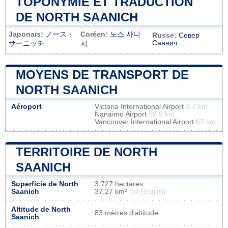
TOPONYMIE ET TRADUCTION
DE NORTH SAANICH
Japonais:
ノース・
Coréen:
노스 사니
Russe:
Север
Саанич
サーニッチ
치
MOYENS DE TRANSPORT DE
NORTH SAANICH
Aéroport
Victoria International Airport
3.7 km
Nanaimo Airport
58.9 km
Vancouver International Airport
67 km
TERRITOIRE DE NORTH
SAANICH
Superficie de North
3 727 hectares
Saanich
37,27 km²
(14,39 sq mi)
Altitude de North
83 mètres d'altitude
Saanich