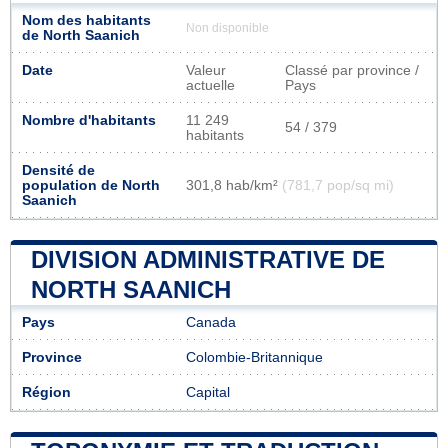
Nom des habitants
Non disponible
de North Saanich
Date
Valeur
Classé par province /
actuelle
Pays
Nombre d'habitants
11 249
54 / 379
habitants
Densité de
population de North
301,8 hab/km²
(781,7 pop/sq mi)
Saanich
DIVISION ADMINISTRATIVE DE
NORTH SAANICH
Pays
Canada
Province
Colombie-Britannique
Région
Capital