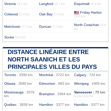
Victoria
Langford
Esquimalt
19.2 km
19.7 km
20.9 km
Friday Harbor
Colwood
Oak Bay
22.4 km
22.5 km
23.4 km
North Cowichan
32.8
Metchosin
Duncan
27.7 km
27.9 km
km
Sooke
35.8 km
DISTANCE LINÉAIRE ENTRE
NORTH SAANICH ET LES
PRINCIPALES VILLES DU PAYS
Toronto
: 3390 km
Montréal
: 3722 km
Calgary
: 724 km
Ottawa
: 3580 km
Edmonton
: 883 km
Winnipeg
: 1905 km
Mississauga
: 3376
Vancouver
: 75 km
Brampton
: 3364 km
km
la plus proche
Québec
: 3838 km
Hamilton
: 3377 km
Hamilton
: 3377 km