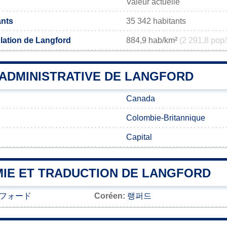
Valeur actuelle
ants
35 342 habitants
lation de Langford
884,9 hab/km²
(2 291,8 pop/
 ADMINISTRATIVE DE LANGFORD
Canada
Colombie-Britannique
Capital
IE ET TRADUCTION DE LANGFORD
フォード
Coréen:
랭퍼드