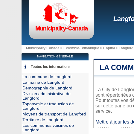
Langf
Municipality Canada >
Colombie-Britannique
>
Capital
>
Langford
NAVIGATION GÉNÉRALE
LA COMM
Toutes les informations
La commune de Langford
La mairie de Langford
Démographie de Langford
La City de Langfor
Division administrative de
sont répertoriées 
Langford
Pour toutes vos d
Toponymie et traduction de
sur cette page ou 
Langford
service.
Moyens de transport de Langford
Territoire de Langford
Mettre à jour les 
Les communes voisines de
Langford