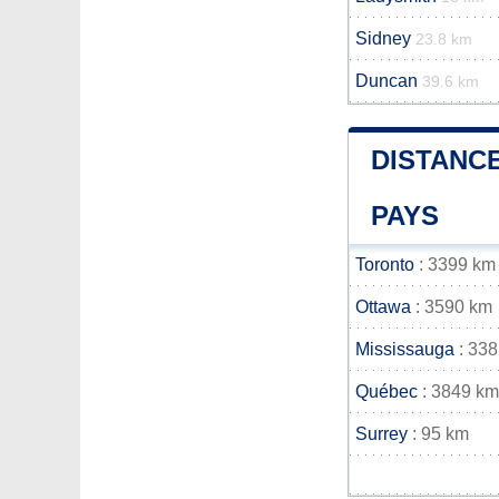
Sidney
23.8 km
Duncan
39.6 km
DISTANCE
PAYS
Toronto
: 3399 km
Ottawa
: 3590 km
Mississauga
: 33
Québec
: 3849 km
Surrey
: 95 km