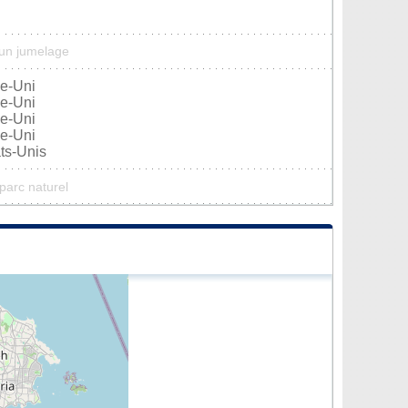
cun jumelage
e-Uni
e-Uni
e-Uni
e-Uni
ts-Unis
 parc naturel