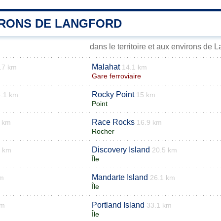
IRONS DE LANGFORD
dans le territoire et aux environs de 
Malahat
.7 km
14.1 km
Gare ferroviaire
Rocky Point
4.1 km
15 km
Point
Race Rocks
2 km
16.9 km
Rocher
Discovery Island
3 km
20.5 km
Île
Mandarte Island
km
26.1 km
Île
Portland Island
km
33.1 km
Île