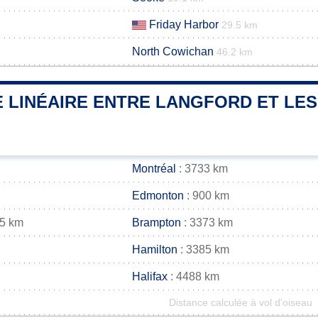
Friday Harbor
29.5 km
North Cowichan
46.2 km
 LINÉAIRE ENTRE LANGFORD ET LES
Montréal
: 3733 km
Edmonton
: 900 km
85 km
Brampton
: 3373 km
Hamilton
: 3385 km
Halifax
: 4488 km
Distance calculée à vol d'oiseau