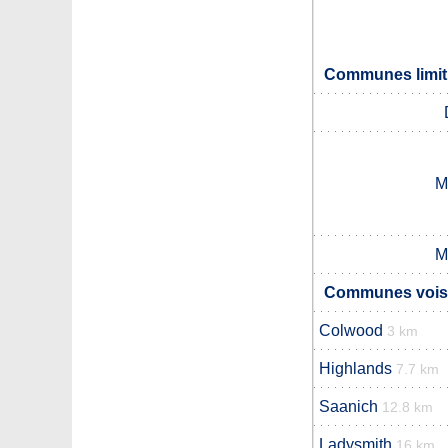
Communes limit
M
M
Communes voisi
Colwood
3 km
Highlands
7.7 km
Saanich
12.8 km
Ladysmith
16 km