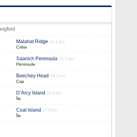
Langford
Malahat Ridge
14.1 km
Crête
Saanich Peninsula
15.3 km
Péninsule
Beechey Head
18.3 km
Cap
D’Arcy Island
20.9 km
Île
Coal Island
27.9 km
Île