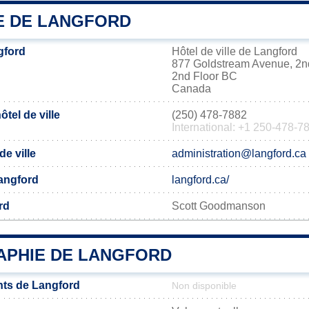
IE DE LANGFORD
gford
Hôtel de ville de Langford
877 Goldstream Avenue, 2n
2nd Floor BC
Canada
tel de ville
(250) 478-7882
International: +1 250-478-7
de ville
administration@langford.ca
Langford
langford.ca/
rd
Scott Goodmanson
PHIE DE LANGFORD
nts de Langford
Non disponible