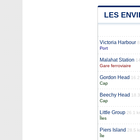
LES ENV
Victoria Harbour
8
Port
Malahat Station
1
Gare ferroviaire
Gordon Head
16.
Cap
Beechy Head
18.
Cap
Little Group
26.1 
Îles
Piers Island
28.5 
Île