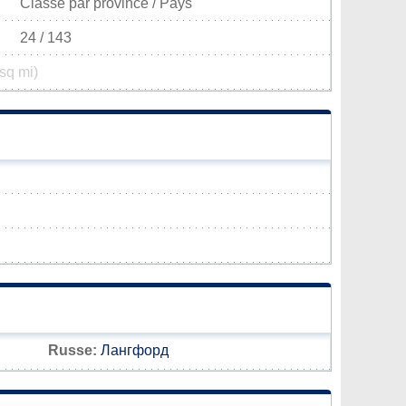
Classé par province / Pays
24 / 143
sq mi)
Russe:
Лангфорд