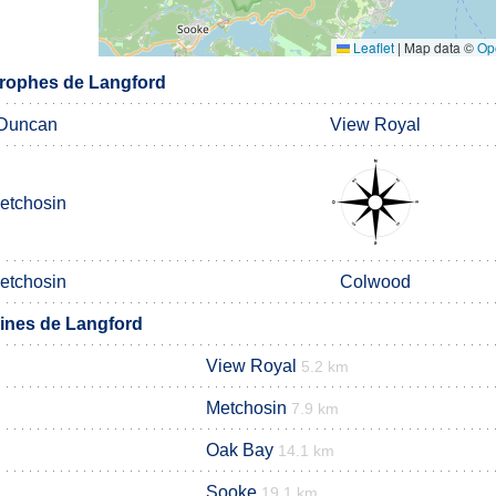
Leaflet
|
Map data ©
Op
rophes de Langford
Duncan
View Royal
etchosin
etchosin
Colwood
nes de Langford
View Royal
5.2 km
Metchosin
7.9 km
Oak Bay
14.1 km
Sooke
19.1 km