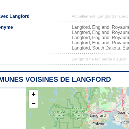
 avec Langford
Actuellement, Langford n'a au
onyme
Langford, England, Royaum
Langford, England, Royaum
Langford, England, Royaum
Langford, England, Royaum
Langford, South Dakota, Éta
Langford ne fait partie d'aucun
MUNES VOISINES DE LANGFORD
+
−