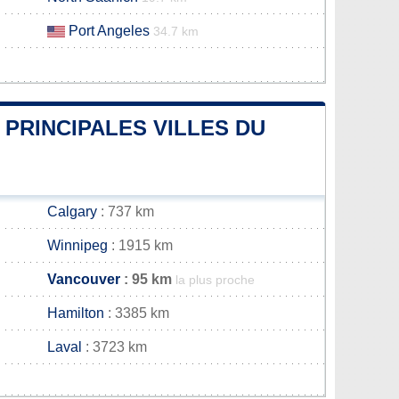
Port Angeles
34.7 km
 PRINCIPALES VILLES DU
Calgary
: 737 km
Winnipeg
: 1915 km
Vancouver
: 95 km
la plus proche
Hamilton
: 3385 km
Laval
: 3723 km