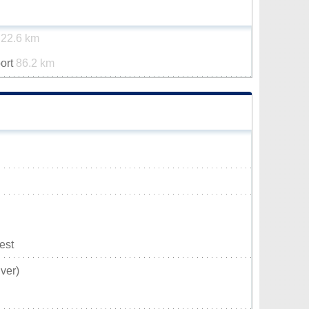
t
22.6 km
port
86.2 km
est
ver)