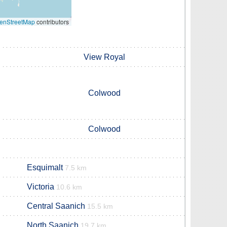
enStreetMap
contributors
View Royal
Colwood
Colwood
Esquimalt
7.5 km
Victoria
10.6 km
Central Saanich
15.5 km
North Saanich
19.7 km