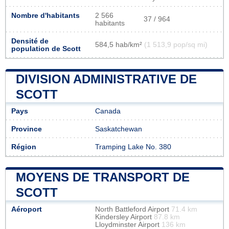
Nombre d'habitants
2 566
37 / 964
habitants
Densité de
584,5 hab/km²
(1 513,9 pop/sq mi)
population de Scott
DIVISION ADMINISTRATIVE DE
SCOTT
Pays
Canada
Province
Saskatchewan
Région
Tramping Lake No. 380
MOYENS DE TRANSPORT DE
SCOTT
Aéroport
North Battleford Airport
71.4 km
Kindersley Airport
87.8 km
Lloydminster Airport
136 km