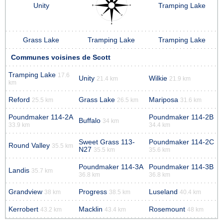
Unity
Tramping Lake
Grass Lake
Tramping Lake
Tramping Lake
Communes voisines de Scott
Tramping Lake
17.6
Unity
Wilkie
21.4 km
21.9 km
km
Reford
Grass Lake
Mariposa
25.5 km
26.5 km
31.6 km
Poundmaker 114-2A
Poundmaker 114-2B
Buffalo
34 km
33.9 km
34.4 km
Sweet Grass 113-
Poundmaker 114-2C
Round Valley
35.5 km
N27
35.5 km
35.6 km
Poundmaker 114-3A
Poundmaker 114-3B
Landis
35.7 km
36.8 km
36.8 km
Grandview
Progress
Luseland
38 km
38.5 km
40.4 km
Kerrobert
Macklin
Rosemount
43.2 km
43.4 km
48 km