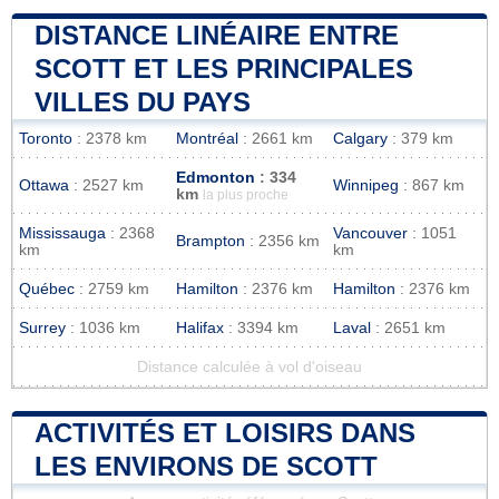
DISTANCE LINÉAIRE ENTRE
SCOTT ET LES PRINCIPALES
VILLES DU PAYS
Toronto
: 2378 km
Montréal
: 2661 km
Calgary
: 379 km
Edmonton
: 334
Ottawa
: 2527 km
Winnipeg
: 867 km
km
la plus proche
Mississauga
: 2368
Vancouver
: 1051
Brampton
: 2356 km
km
km
Québec
: 2759 km
Hamilton
: 2376 km
Hamilton
: 2376 km
Surrey
: 1036 km
Halifax
: 3394 km
Laval
: 2651 km
Distance calculée à vol d'oiseau
ACTIVITÉS ET LOISIRS DANS
LES ENVIRONS DE SCOTT