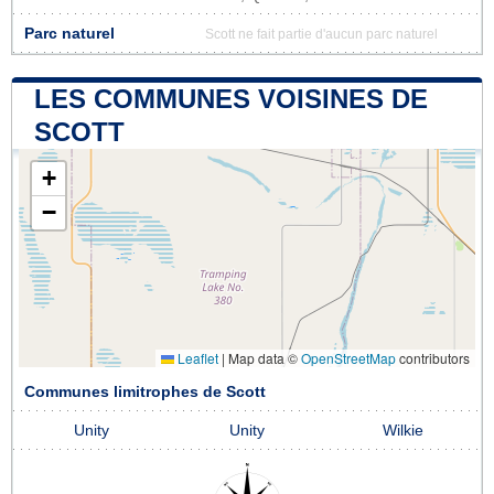
Parc naturel
Scott ne fait partie d'aucun parc naturel
LES COMMUNES VOISINES DE
SCOTT
+
−
Leaflet
|
Map data ©
OpenStreetMap
contributors
Communes limitrophes de Scott
Unity
Unity
Wilkie