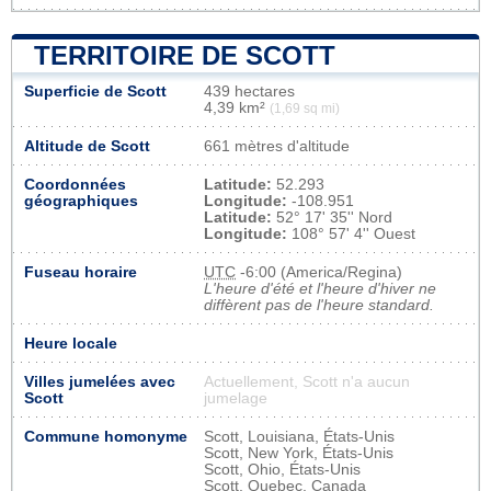
TERRITOIRE DE SCOTT
Superficie de Scott
439 hectares
4,39 km²
(1,69 sq mi)
Altitude de Scott
661 mètres d'altitude
Coordonnées
Latitude:
52.293
géographiques
Longitude:
-108.951
Latitude:
52° 17' 35'' Nord
Longitude:
108° 57' 4'' Ouest
Fuseau horaire
UTC
-6:00 (America/Regina)
L'heure d'été et l'heure d'hiver ne
diffèrent pas de l'heure standard.
Heure locale
Villes jumelées avec
Actuellement, Scott n'a aucun
Scott
jumelage
Commune homonyme
Scott, Louisiana, États-Unis
Scott, New York, États-Unis
Scott, Ohio, États-Unis
Scott, Quebec, Canada