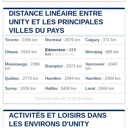
DISTANCE LINÉAIRE ENTRE
UNITY ET LES PRINCIPALES
VILLES DU PAYS
Toronto
: 2396 km
Montréal
: 2676 km
Calgary
: 371 km
Edmonton
: 315
Ottawa
: 2543 km
Winnipeg
: 885 km
km
la plus proche
Mississauga
: 2386
Vancouver
: 1040
Brampton
: 2373 km
km
km
Québec
: 2773 km
Hamilton
: 2394 km
Hamilton
: 2394 km
Surrey
: 1026 km
Halifax
: 3408 km
Laval
: 2666 km
Distance calculée à vol d'oiseau
ACTIVITÉS ET LOISIRS DANS
LES ENVIRONS D'UNITY