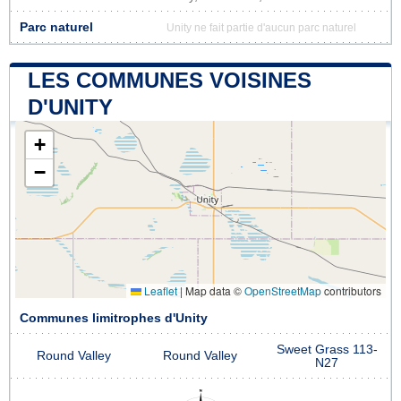
Parc naturel
Unity ne fait partie d'aucun parc naturel
LES COMMUNES VOISINES
D'UNITY
+
−
Leaflet
|
Map data ©
OpenStreetMap
contributors
Communes limitrophes d'Unity
Sweet Grass 113-
Round Valley
Round Valley
N27