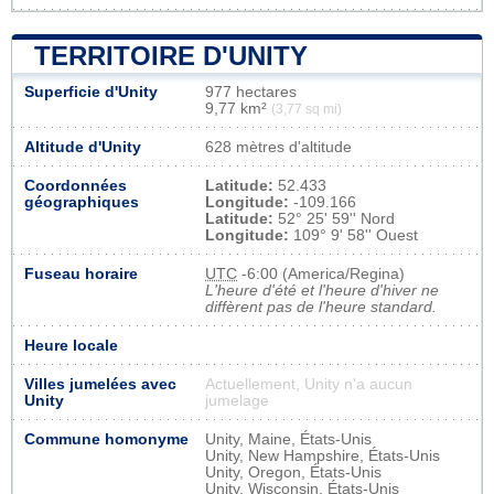
TERRITOIRE D'UNITY
Superficie d'Unity
977 hectares
9,77 km²
(3,77 sq mi)
Altitude d'Unity
628 mètres d'altitude
Coordonnées
Latitude:
52.433
géographiques
Longitude:
-109.166
Latitude:
52° 25' 59'' Nord
Longitude:
109° 9' 58'' Ouest
Fuseau horaire
UTC
-6:00 (America/Regina)
L'heure d'été et l'heure d'hiver ne
diffèrent pas de l'heure standard.
Heure locale
Villes jumelées avec
Actuellement, Unity n'a aucun
Unity
jumelage
Commune homonyme
Unity, Maine, États-Unis
Unity, New Hampshire, États-Unis
Unity, Oregon, États-Unis
Unity, Wisconsin, États-Unis