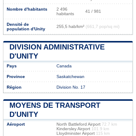
Nombre d'habitants
2 496
41 / 981
habitants
Densité de
255,5 hab/km²
(661,7 pop/sq mi)
population d'Unity
DIVISION ADMINISTRATIVE
D'UNITY
Pays
Canada
Province
Saskatchewan
Région
Division No. 17
MOYENS DE TRANSPORT
D'UNITY
Aéroport
North Battleford Airport
72.7 km
Kindersley Airport
101.9 km
Lloydminster Airport
115 km