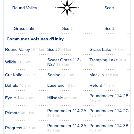
Round Valley
Scott
Grass Lake
Scott
Scott
Communes voisines d'Unity
Round Valley
Scott
Grass Lake
16.7 km
21.4 km
23.3 km
Sweet Grass 113-
Tramping Lake
36.4
Wilkie
31.8 km
N27
33.8 km
km
Cut Knife
Senlac
Macklin
36.7 km
37.3 km
37.8 km
Buffalo
Luseland
Reford
40.3 km
43 km
44.7 km
Poundmaker 114-2B
Eye Hill
Hillsdale
44.7 km
45.9 km
47.9 km
Poundmaker 114-2A
Poundmaker 114-2C
Primate
48.1 km
48.1 km
48.3 km
Poundmaker 114-3A
Poundmaker 114-3B
Progress
48.6 km
48.7 km
48.7 km