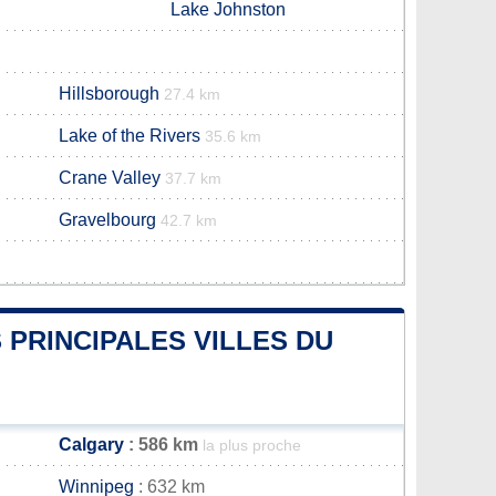
Lake Johnston
Hillsborough
27.4 km
Lake of the Rivers
35.6 km
Crane Valley
37.7 km
Gravelbourg
42.7 km
 PRINCIPALES VILLES DU
Calgary
: 586 km
la plus proche
Winnipeg
: 632 km