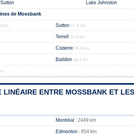
Sutton
Lake Johnston
ines de Mossbank
Sutton
.9 km
17.5 km
Terrell
34.6 km
Coderre
36.8 km
Baildon
42.4 km
km
 LINÉAIRE ENTRE MOSSBANK ET LES
Montréal
: 2449 km
Edmonton
: 654 km