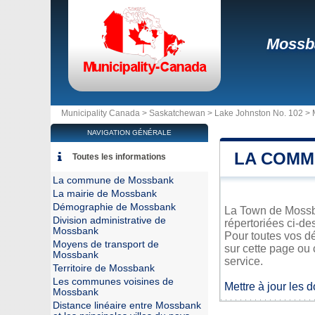
Mossb
Municipality Canada >
Saskatchewan
>
Lake Johnston No. 102
>
NAVIGATION GÉNÉRALE
LA COMM
Toutes les informations
La commune de Mossbank
La mairie de Mossbank
Démographie de Mossbank
La Town de Mossba
Division administrative de
répertoriées ci-de
Mossbank
Pour toutes vos d
Moyens de transport de
sur cette page ou 
Mossbank
service.
Territoire de Mossbank
Les communes voisines de
Mettre à jour les 
Mossbank
Distance linéaire entre Mossbank