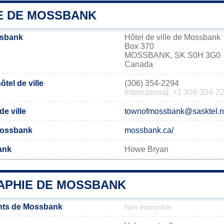
IE DE MOSSBANK
ssbank
Hôtel de ville de Mossbank
Box 370
MOSSBANK, SK S0H 3G0
Canada
tel de ville
(306) 354-2294
International: +1 306-354-2
de ville
townofmossbank@sasktel.n
 Mossbank
mossbank.ca/
ank
Howe Bryan
PHIE DE MOSSBANK
nts de Mossbank
Non disponible