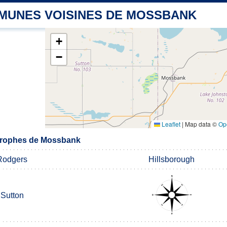
MUNES VOISINES DE MOSSBANK
+
−
Leaflet
|
Map data ©
Op
rophes de Mossbank
Rodgers
Hillsborough
Sutton