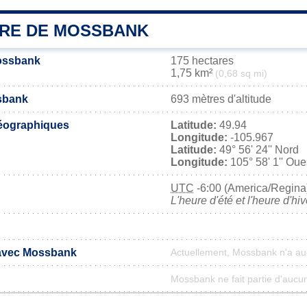
IRE DE MOSSBANK
Mossbank
175 hectares
1,75 km²
(0,68 sq mi)
sbank
693 mètres d'altitude
éographiques
Latitude:
49.94
Longitude:
-105.967
Latitude:
49° 56' 24'' Nord
Longitude:
105° 58' 1'' Oue
UTC
-6:00 (America/Regina
L'heure d'été et l'heure d'hi
 avec Mossbank
Actuellement, Mossbank n'a a
Mossbank ne fait partie d'aucun