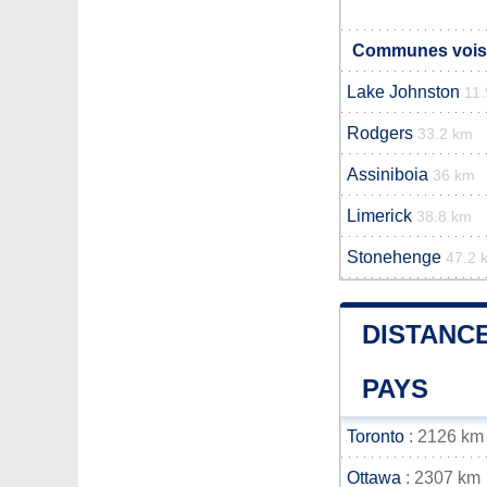
Communes vois
Lake Johnston
11
Rodgers
33.2 km
Assiniboia
36 km
Limerick
38.8 km
Stonehenge
47.2 
DISTANCE
PAYS
Toronto
: 2126 km
Ottawa
: 2307 km