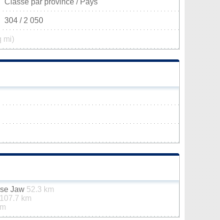
Classé par province / Pays
304 / 2 050
q mi)
ose Jaw
52.3 km
107.7 km
km