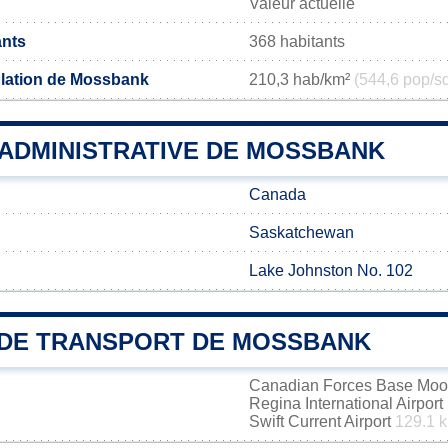
Valeur actuelle
ants
368 habitants
ulation de Mossbank
210,3 hab/km²
(544,6 pop/s
 ADMINISTRATIVE DE MOSSBANK
Canada
Saskatchewan
Lake Johnston No. 102
DE TRANSPORT DE MOSSBANK
Canadian Forces Base Mo
Regina International Airport
Swift Current Airport
129.1 