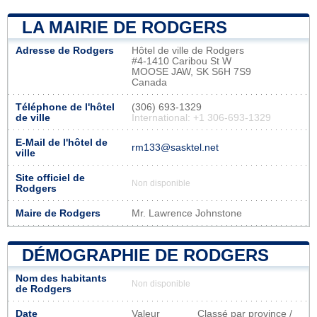
LA MAIRIE DE RODGERS
Adresse de Rodgers
Hôtel de ville de Rodgers
#4-1410 Caribou St W
MOOSE JAW, SK S6H 7S9
Canada
Téléphone de l'hôtel
(306) 693-1329
de ville
International: +1 306-693-1329
E-Mail de l'hôtel de
rm133@sasktel.net
ville
Site officiel de
Non disponible
Rodgers
Maire de Rodgers
Mr. Lawrence Johnstone
DÉMOGRAPHIE DE RODGERS
Nom des habitants
Non disponible
de Rodgers
Date
Valeur
Classé par province /