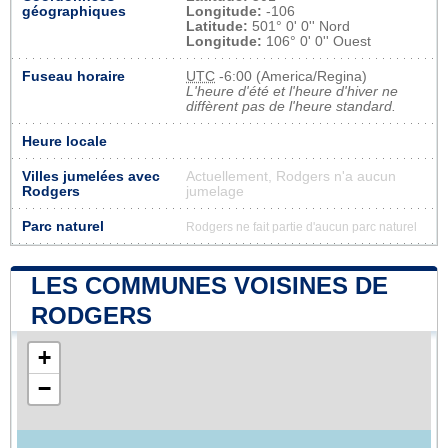
géographiques
Longitude:
-106
Latitude:
501° 0' 0'' Nord
Longitude:
106° 0' 0'' Ouest
Fuseau horaire
UTC
-6:00 (America/Regina)
L'heure d'été et l'heure d'hiver ne
diffèrent pas de l'heure standard.
Heure locale
Villes jumelées avec
Actuellement, Rodgers n'a aucun
Rodgers
jumelage
Parc naturel
Rodgers ne fait partie d'aucun parc naturel
LES COMMUNES VOISINES DE
RODGERS
+
−