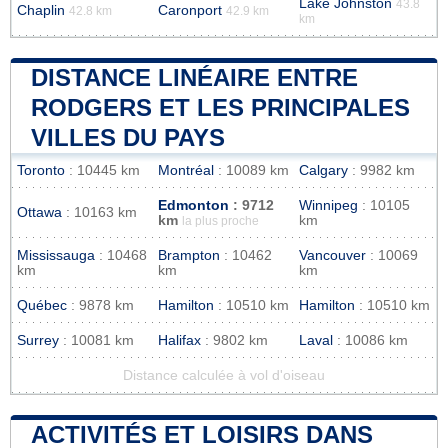
Lake Johnston
43.8
Chaplin
Caronport
42.8 km
42.9 km
km
DISTANCE LINÉAIRE ENTRE
RODGERS ET LES PRINCIPALES
VILLES DU PAYS
Toronto
: 10445 km
Montréal
: 10089 km
Calgary
: 9982 km
Edmonton
: 9712
Winnipeg
: 10105
Ottawa
: 10163 km
km
km
la plus proche
Mississauga
: 10468
Brampton
: 10462
Vancouver
: 10069
km
km
km
Québec
: 9878 km
Hamilton
: 10510 km
Hamilton
: 10510 km
Surrey
: 10081 km
Halifax
: 9802 km
Laval
: 10086 km
Distance calculée à vol d'oiseau
ACTIVITÉS ET LOISIRS DANS