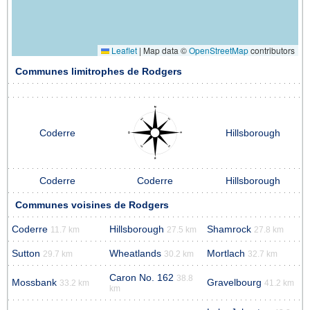
Leaflet
|
Map data ©
OpenStreetMap
contributors
Communes limitrophes de Rodgers
Coderre
Hillsborough
Coderre
Coderre
Hillsborough
Communes voisines de Rodgers
Coderre
Hillsborough
Shamrock
11.7 km
27.5 km
27.8 km
Sutton
Wheatlands
Mortlach
29.7 km
30.2 km
32.7 km
Caron No. 162
38.8
Mossbank
Gravelbourg
33.2 km
41.2 km
km