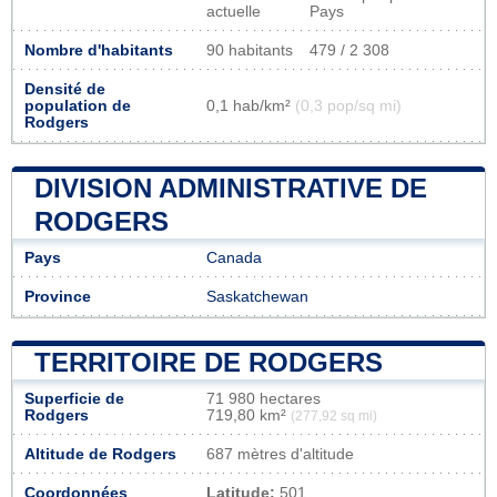
actuelle
Pays
Nombre d'habitants
90 habitants
479 / 2 308
Densité de
population de
0,1 hab/km²
(0,3 pop/sq mi)
Rodgers
DIVISION ADMINISTRATIVE DE
RODGERS
Pays
Canada
Province
Saskatchewan
TERRITOIRE DE RODGERS
Superficie de
71 980 hectares
Rodgers
719,80 km²
(277,92 sq mi)
Altitude de Rodgers
687 mètres d'altitude
Coordonnées
Latitude:
501