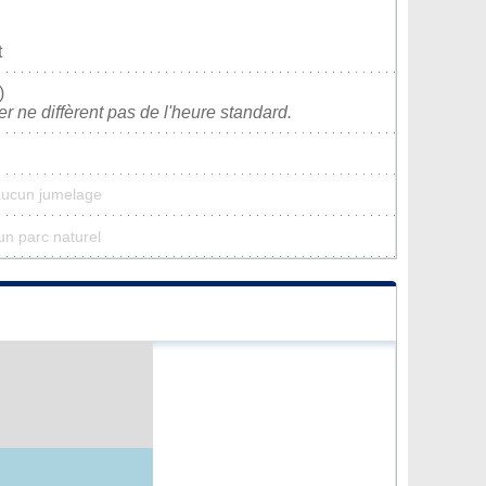
t
)
ver ne diffèrent pas de l'heure standard.
aucun jumelage
un parc naturel