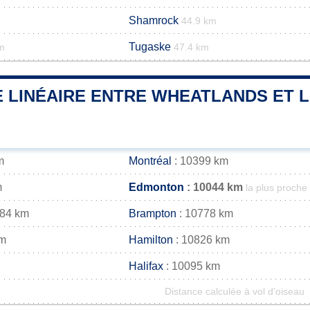
Shamrock
44.9 km
Tugaske
m
47.4 km
 LINÉAIRE ENTRE WHEATLANDS ET L
m
Montréal
: 10399 km
m
Edmonton
: 10044 km
la plus proche
784 km
Brampton
: 10778 km
km
Hamilton
: 10826 km
Halifax
: 10095 km
Distance calculée à vol d'oiseau