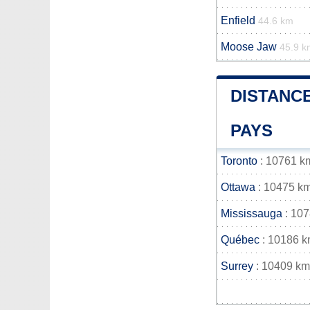
Enfield
44.6 km
Moose Jaw
45.9 k
DISTANCE
PAYS
Toronto
: 10761 k
Ottawa
: 10475 k
Mississauga
: 10
Québec
: 10186 
Surrey
: 10409 km