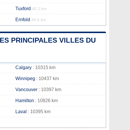
Tuxford
45.2 km
Ernfold
49.6 km
ES PRINCIPALES VILLES DU
Calgary
: 10315 km
Winnipeg
: 10437 km
Vancouver
: 10397 km
Hamilton
: 10826 km
Laval
: 10395 km