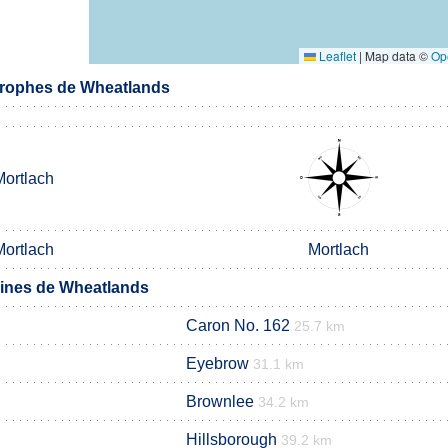
Leaflet
|
Map data ©
Op
rophes de Wheatlands
Mortlach
Mortlach
Mortlach
nes de Wheatlands
Caron No. 162
25.7 km
Eyebrow
31.1 km
Brownlee
34.2 km
Hillsborough
39.2 km