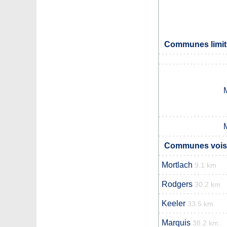
Communes limit
Communes voisi
Mortlach
9.1 km
Rodgers
30.2 km
Keeler
33.5 km
Marquis
38.2 km