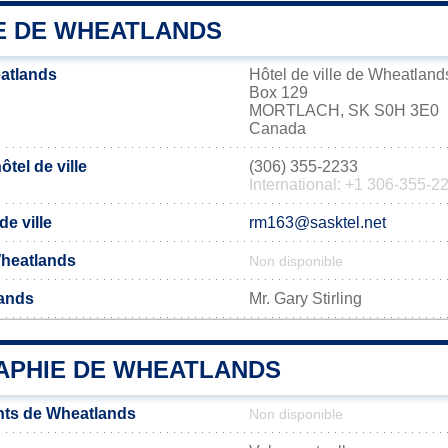
IE DE WHEATLANDS
atlands
Hôtel de ville de Wheatland
Box 129
MORTLACH, SK S0H 3E0
Canada
tel de ville
(306) 355-2233
International: +1 306-355-2
de ville
rm163@sasktel.net
 Wheatlands
Non disponible
lands
Mr. Gary Stirling
PHIE DE WHEATLANDS
nts de Wheatlands
Non disponible