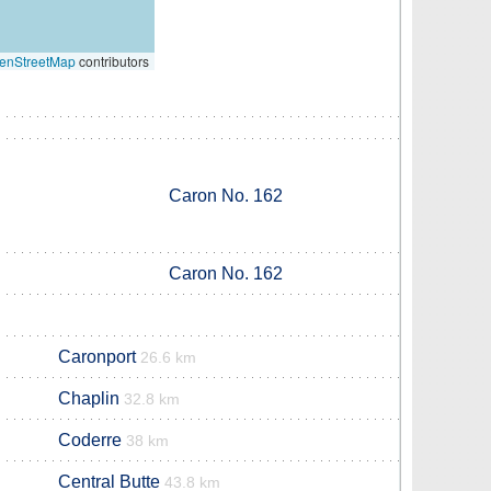
enStreetMap
contributors
Caron No. 162
Caron No. 162
Caronport
26.6 km
Chaplin
32.8 km
Coderre
38 km
Central Butte
43.8 km