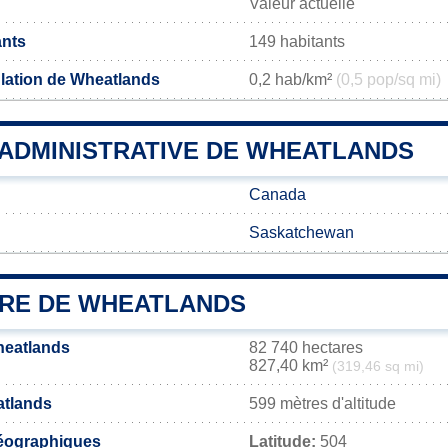
Valeur actuelle
ants
149 habitants
lation de Wheatlands
0,2 hab/km²
(0,5 pop/sq mi)
 ADMINISTRATIVE DE WHEATLANDS
Canada
Saskatchewan
IRE DE WHEATLANDS
heatlands
82 740 hectares
827,40 km²
(319,46 sq mi)
atlands
599 mètres d'altitude
éographiques
Latitude:
504