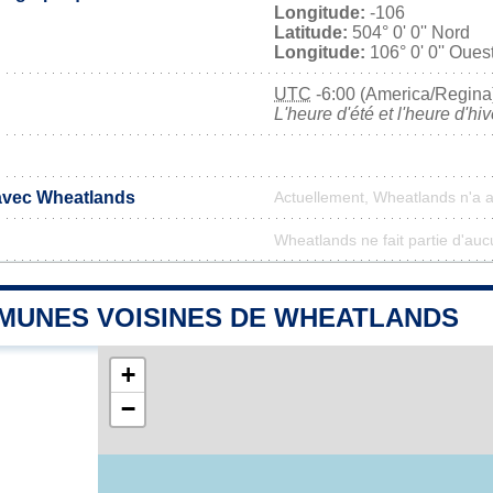
Longitude:
-106
Latitude:
504° 0' 0'' Nord
Longitude:
106° 0' 0'' Oues
UTC
-6:00 (America/Regina
L'heure d'été et l'heure d'hi
 avec Wheatlands
Actuellement, Wheatlands n'a 
Wheatlands ne fait partie d'auc
MUNES VOISINES DE WHEATLANDS
+
−