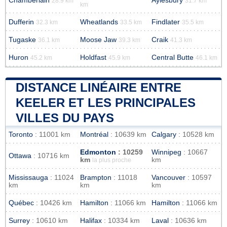
Chamberlain
Aylesbury
28.9 km
31.7 km
km
Dufferin
Wheatlands
Findlater
32.3 km
33.5 km
35.5 km
Tugaske
Moose Jaw
Craik
36.1 km
39.3 km
41.3 km
Huron
Holdfast
Central Butte
45.2 km
45.9 km
46.1 km
DISTANCE LINÉAIRE ENTRE
KEELER ET LES PRINCIPALES
VILLES DU PAYS
Toronto
: 11001 km
Montréal
: 10639 km
Calgary
: 10528 km
Edmonton
: 10259
Winnipeg
: 10667
Ottawa
: 10716 km
km
km
la plus proche
Mississauga
: 11024
Brampton
: 11018
Vancouver
: 10597
km
km
km
Québec
: 10426 km
Hamilton
: 11066 km
Hamilton
: 11066 km
Surrey
: 10610 km
Halifax
: 10334 km
Laval
: 10636 km