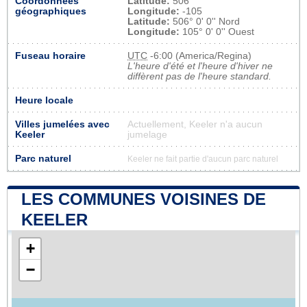
Coordonnées
Latitude:
506
géographiques
Longitude:
-105
Latitude:
506° 0' 0'' Nord
Longitude:
105° 0' 0'' Ouest
Fuseau horaire
UTC
-6:00 (America/Regina)
L'heure d'été et l'heure d'hiver ne
diffèrent pas de l'heure standard.
Heure locale
Villes jumelées avec
Actuellement, Keeler n'a aucun
Keeler
jumelage
Parc naturel
Keeler ne fait partie d'aucun parc naturel
LES COMMUNES VOISINES DE
KEELER
+
−