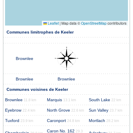
Leaflet
|
Map data ©
OpenStreetMap
contributors
Communes limitrophes de Keeler
Brownlee
Brownlee
Brownlee
Communes voisines de Keeler
Brownlee
Marquis
South Lake
11.8 km
13.1 km
22 km
Eyebrow
North Grove
Sun Valley
22.4 km
22.6 km
23.7 km
Tuxford
Caronport
Mortlach
23.9 km
24.8 km
28.2 km
Caron No. 162
29.3