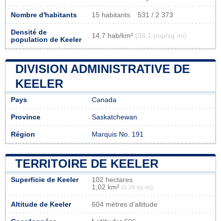
Nombre d'habitants
15 habitants
531 / 2 373
Densité de
14,7 hab/km²
(38,1 pop/sq mi)
population de Keeler
DIVISION ADMINISTRATIVE DE
KEELER
Pays
Canada
Province
Saskatchewan
Région
Marquis No. 191
TERRITOIRE DE KEELER
Superficie de Keeler
102 hectares
1,02 km²
(0,39 sq mi)
Altitude de Keeler
604 mètres d'altitude