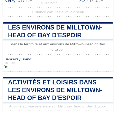
Surrey
: 4779 km
Laval
: 1394 km
plus proche
Distance calculée à vol d'oiseau
LES ENVIRONS DE MILLTOWN-
HEAD OF BAY D'ESPOIR
dans le territoire et aux environs de Milltown-Head of Bay
d'Espoir
Barasway Island
10.3 km
Île
ACTIVITÉS ET LOISIRS DANS
LES ENVIRONS DE MILLTOWN-
HEAD OF BAY D'ESPOIR
Aucune activité référencé sur Milltown-Head of Bay d'Espoir