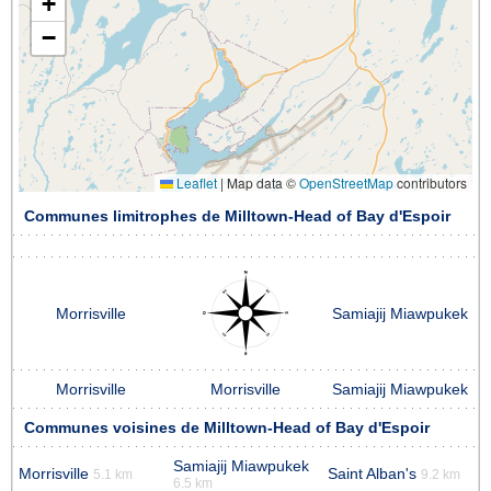
+
−
Leaflet
|
Map data ©
OpenStreetMap
contributors
Communes limitrophes de Milltown-Head of Bay d'Espoir
Morrisville
Samiajij Miawpukek
Morrisville
Morrisville
Samiajij Miawpukek
Communes voisines de Milltown-Head of Bay d'Espoir
Samiajij Miawpukek
Morrisville
Saint Alban's
5.1 km
9.2 km
6.5 km