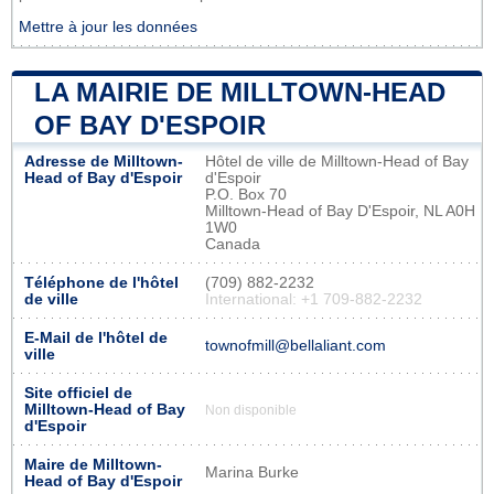
Mettre à jour les données
LA MAIRIE DE MILLTOWN-HEAD
OF BAY D'ESPOIR
Adresse de Milltown-
Hôtel de ville de Milltown-Head of Bay
Head of Bay d'Espoir
d'Espoir
P.O. Box 70
Milltown-Head of Bay D'Espoir, NL A0H
1W0
Canada
Téléphone de l'hôtel
(709) 882-2232
de ville
International: +1 709-882-2232
E-Mail de l'hôtel de
townofmill@bellaliant.com
ville
Site officiel de
Milltown-Head of Bay
Non disponible
d'Espoir
Maire de Milltown-
Marina Burke
Head of Bay d'Espoir