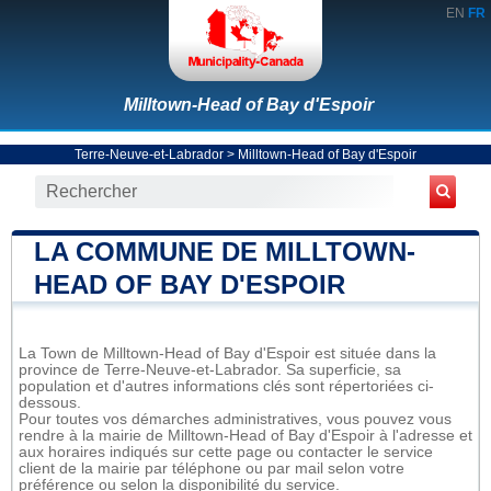
EN
FR
Milltown-Head of Bay d'Espoir
Terre-Neuve-et-Labrador
>
Milltown-Head of Bay d'Espoir
LA COMMUNE DE MILLTOWN-
HEAD OF BAY D'ESPOIR
La Town de Milltown-Head of Bay d'Espoir est située dans la
province de Terre-Neuve-et-Labrador. Sa superficie, sa
population et d'autres informations clés sont répertoriées ci-
dessous.
Pour toutes vos démarches administratives, vous pouvez vous
rendre à la mairie de Milltown-Head of Bay d'Espoir à l'adresse et
aux horaires indiqués sur cette page ou contacter le service
client de la mairie par téléphone ou par mail selon votre
préférence ou selon la disponibilité du service.