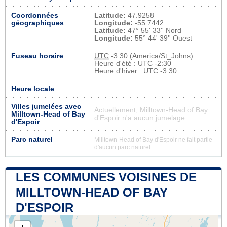
Coordonnées
Latitude:
47.9258
géographiques
Longitude:
-55.7442
Latitude:
47° 55' 33'' Nord
Longitude:
55° 44' 39'' Ouest
Fuseau horaire
UTC
-3:30 (America/St_Johns)
Heure d'été : UTC -2:30
Heure d'hiver : UTC -3:30
Heure locale
Villes jumelées avec
Actuellement, Milltown-Head of Bay
Milltown-Head of Bay
d'Espoir n'a aucun jumelage
d'Espoir
Parc naturel
Milltown-Head of Bay d'Espoir ne fait partie
d'aucun parc naturel
LES COMMUNES VOISINES DE
MILLTOWN-HEAD OF BAY
D'ESPOIR