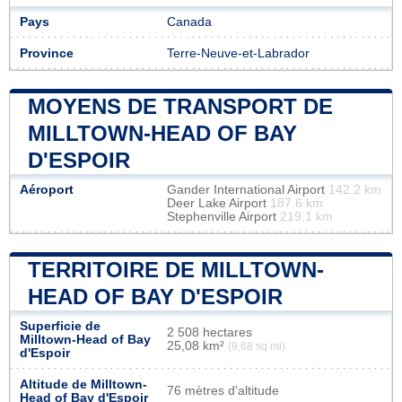
Pays
Canada
Province
Terre-Neuve-et-Labrador
MOYENS DE TRANSPORT DE
MILLTOWN-HEAD OF BAY
D'ESPOIR
Aéroport
Gander International Airport
142.2 km
Deer Lake Airport
187.6 km
Stephenville Airport
219.1 km
TERRITOIRE DE MILLTOWN-
HEAD OF BAY D'ESPOIR
Superficie de
2 508 hectares
Milltown-Head of Bay
25,08 km²
(9,68 sq mi)
d'Espoir
Altitude de Milltown-
76 mètres d'altitude
Head of Bay d'Espoir