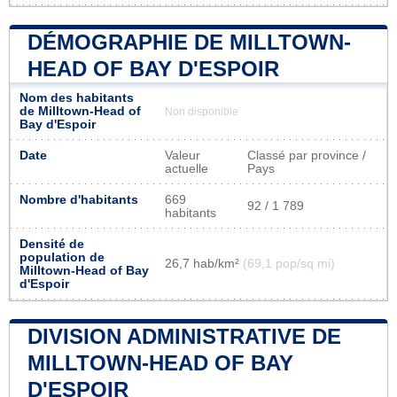
DÉMOGRAPHIE DE MILLTOWN-
HEAD OF BAY D'ESPOIR
Nom des habitants
de Milltown-Head of
Non disponible
Bay d'Espoir
Date
Valeur
Classé par province /
actuelle
Pays
Nombre d'habitants
669
92 / 1 789
habitants
Densité de
population de
26,7 hab/km²
(69,1 pop/sq mi)
Milltown-Head of Bay
d'Espoir
DIVISION ADMINISTRATIVE DE
MILLTOWN-HEAD OF BAY
D'ESPOIR