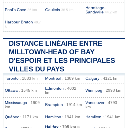
Hermitage-
Pool's Cove
Gaultois
36 km
38.5 km
Sandyville
44.2 km
Harbour Breton
49.7
km
DISTANCE LINÉAIRE ENTRE
MILLTOWN-HEAD OF BAY
D'ESPOIR ET LES PRINCIPALES
VILLES DU PAYS
Toronto
: 1883 km
Montréal
: 1389 km
Calgary
: 4121 km
Edmonton
: 4002
Ottawa
: 1545 km
Winnipeg
: 2998 km
km
Mississauga
: 1909
Vancouver
: 4793
Brampton
: 1914 km
km
km
Québec
: 1171 km
Hamilton
: 1941 km
Hamilton
: 1941 km
Halifax
: 705 km
la