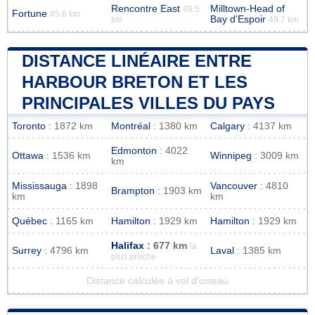
Rencontre East
Milltown-Head of
49.5
Fortune
45.6 km
Bay d'Espoir
km
49.7 km
DISTANCE LINÉAIRE ENTRE
HARBOUR BRETON ET LES
PRINCIPALES VILLES DU PAYS
Toronto
: 1872 km
Montréal
: 1380 km
Calgary
: 4137 km
Edmonton
: 4022
Ottawa
: 1536 km
Winnipeg
: 3009 km
km
Mississauga
: 1898
Vancouver
: 4810
Brampton
: 1903 km
km
km
Québec
: 1165 km
Hamilton
: 1929 km
Hamilton
: 1929 km
Halifax
: 677 km
la
Surrey
: 4796 km
Laval
: 1385 km
plus proche
Distance calculée à vol d'oiseau