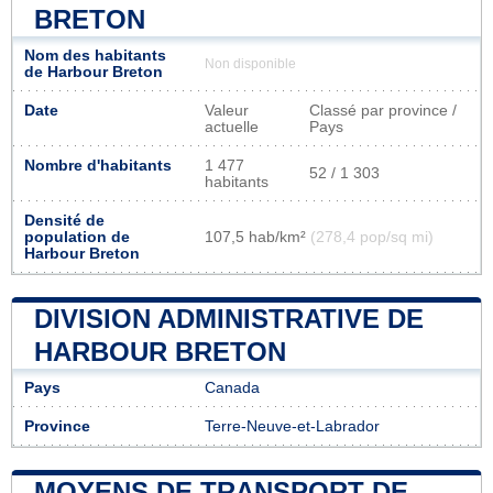
BRETON
Nom des habitants
Non disponible
de Harbour Breton
Date
Valeur
Classé par province /
actuelle
Pays
Nombre d'habitants
1 477
52 / 1 303
habitants
Densité de
population de
107,5 hab/km²
(278,4 pop/sq mi)
Harbour Breton
DIVISION ADMINISTRATIVE DE
HARBOUR BRETON
Pays
Canada
Province
Terre-Neuve-et-Labrador
MOYENS DE TRANSPORT DE