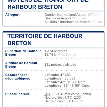
HARBOUR BRETON
Aéroport
Gander International Airport
187.1 km
Deer Lake Airport
224.2 km
St. John's International Airport
232 km
TERRITOIRE DE HARBOUR
BRETON
Superficie de Harbour
1 374 hectares
Breton
13,74 km²
(5,31 sq mi)
Altitude de Harbour
131 mètres d'altitude
Breton
Coordonnées
Latitude:
47.483
géographiques
Longitude:
-55.833
Latitude:
47° 28' 59'' Nord
Longitude:
55° 49' 59'' Ouest
Fuseau horaire
UTC
-3:30 (America/St_Johns)
Heure d'été : UTC -2:30
Heure d'hiver : UTC -3:30