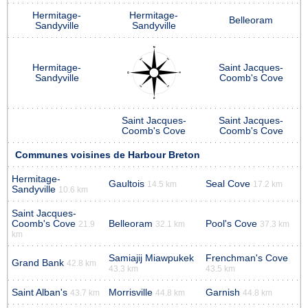
Hermitage-
Hermitage-
Belleoram
Sandyville
Sandyville
Hermitage-
Saint Jacques-
Sandyville
Coomb's Cove
Saint Jacques-
Saint Jacques-
Coomb's Cove
Coomb's Cove
Communes voisines de Harbour Breton
Hermitage-
Gaultois
Seal Cove
14.5 km
17.2 km
Sandyville
10.6 km
Saint Jacques-
Coomb's Cove
Belleoram
Pool's Cove
21.9
32.1 km
37.3 km
km
Samiajij Miawpukek
Frenchman's Cove
Grand Bank
42.8 km
43.3 km
43.5 km
Saint Alban's
Morrisville
Garnish
43.7 km
44.8 km
44.8 km