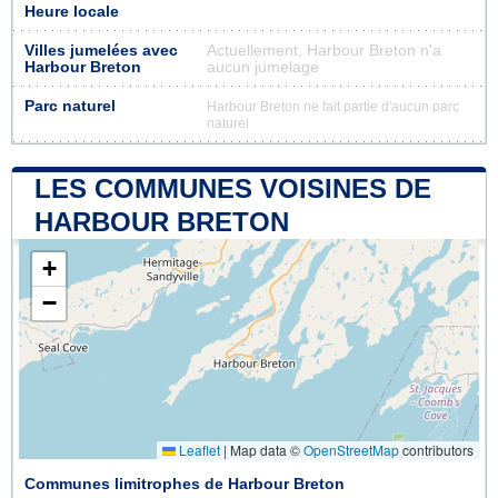
Heure locale
Villes jumelées avec
Actuellement, Harbour Breton n'a
Harbour Breton
aucun jumelage
Parc naturel
Harbour Breton ne fait partie d'aucun parc
naturel
LES COMMUNES VOISINES DE
HARBOUR BRETON
+
−
Leaflet
|
Map data ©
OpenStreetMap
contributors
Communes limitrophes de Harbour Breton