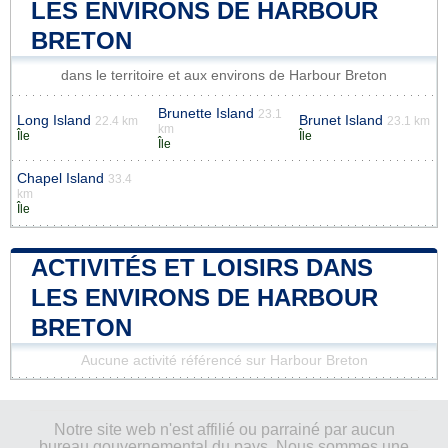
LES ENVIRONS DE HARBOUR
BRETON
dans le territoire et aux environs de Harbour Breton
Brunette Island
23.1
Long Island
Brunet Island
22.4 km
23.1 km
km
Île
Île
Île
Chapel Island
33.4
km
Île
ACTIVITÉS ET LOISIRS DANS
LES ENVIRONS DE HARBOUR
BRETON
Aucune activité référencé sur Harbour Breton
Notre site web n'est affilié ou parrainé par aucun
bureau gouvernemental du pays. Nous sommes une