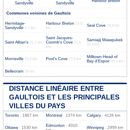
Harbour Breton
Sandyville
Sandyville
Communes voisines de Gaultois
Hermitage-
Harbour Breton
14.5
Seal Cove
16.8 km
Sandyville
5.7 km
km
Saint Jacques-
Samiajij Miawpukek
Saint Alban's
Coomb's Cove
31.2 km
31.6
32.4 km
km
Milltown-Head of
Morrisville
Pool's Cove
33.4 km
37.5 km
Bay d'Espoir
38.5 km
Belleoram
39 km
DISTANCE LINÉAIRE ENTRE
GAULTOIS ET LES PRINCIPALES
VILLES DU PAYS
Toronto
: 1867 km
Montréal
: 1374 km
Calgary
: 4126 km
Edmonton
: 4010
Ottawa
: 1530 km
Winnipeg
: 2999 km
km