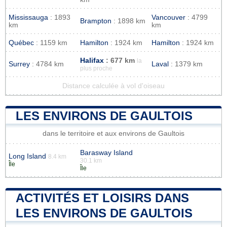
Mississauga
: 1893
Vancouver
: 4799
Brampton
: 1898 km
km
km
Québec
: 1159 km
Hamilton
: 1924 km
Hamilton
: 1924 km
Halifax
: 677 km
la
Surrey
: 4784 km
Laval
: 1379 km
plus proche
Distance calculée à vol d'oiseau
LES ENVIRONS DE GAULTOIS
dans le territoire et aux environs de Gaultois
Barasway Island
Long Island
8.4 km
30.1 km
Île
Île
ACTIVITÉS ET LOISIRS DANS
LES ENVIRONS DE GAULTOIS