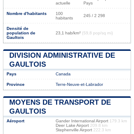
actuelle
Pays
Nombre d'habitants
100
245 / 2 298
habitants
Densité de
population de
23,1 hab/km²
(59,8 pop/sq mi)
Gaultois
DIVISION ADMINISTRATIVE DE
GAULTOIS
Pays
Canada
Province
Terre-Neuve-et-Labrador
MOYENS DE TRANSPORT DE
GAULTOIS
Aéroport
Gander International Airport
179.3 km
Deer Lake Airport
209.8 km
Stephenville Airport
222.3 km