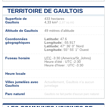
TERRITOIRE DE GAULTOIS
Superficie de
433 hectares
Gaultois
4,33 km²
(1,67 sq mi)
Altitude de Gaultois
49 mètres d'altitude
Coordonnées
Latitude:
47.6
géographiques
Longitude:
-55.917
Latitude:
47° 36' 0'' Nord
Longitude:
55° 55' 1'' Ouest
Fuseau horaire
UTC
-3:30 (America/St_Johns)
Heure d'été : UTC -2:30
Heure d'hiver : UTC -3:30
Heure locale
Villes jumelées avec
Actuellement, Gaultois n'a aucun
Gaultois
jumelage
Parc naturel
Gaultois ne fait partie d'aucun parc naturel