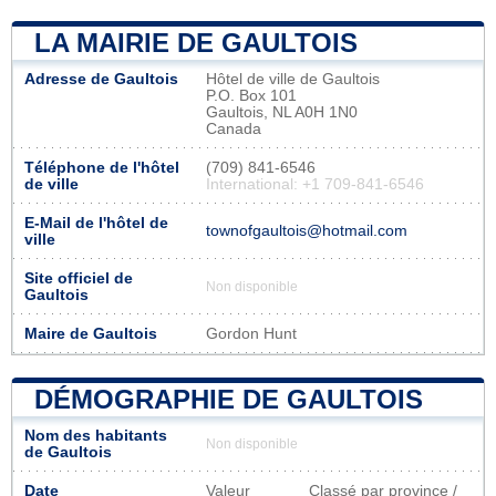
LA MAIRIE DE GAULTOIS
Adresse de Gaultois
Hôtel de ville de Gaultois
P.O. Box 101
Gaultois, NL A0H 1N0
Canada
Téléphone de l'hôtel
(709) 841-6546
de ville
International: +1 709-841-6546
E-Mail de l'hôtel de
townofgaultois@hotmail.com
ville
Site officiel de
Non disponible
Gaultois
Maire de Gaultois
Gordon Hunt
DÉMOGRAPHIE DE GAULTOIS
Nom des habitants
Non disponible
de Gaultois
Date
Valeur
Classé par province /