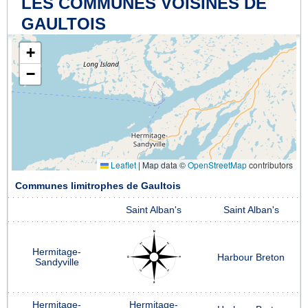
LES COMMUNES VOISINES DE
GAULTOIS
+
−
Leaflet
|
Map data ©
OpenStreetMap
contributors
Communes limitrophes de Gaultois
Saint Alban's
Saint Alban's
Hermitage-
Harbour Breton
Sandyville
Hermitage-
Hermitage-