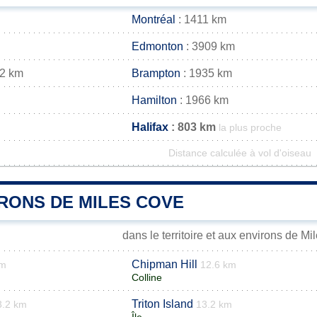
Montréal
: 1411 km
Edmonton
: 3909 km
32 km
Brampton
: 1935 km
Hamilton
: 1966 km
Halifax
: 803 km
la plus proche
Distance calculée à vol d'oiseau
IRONS DE MILES COVE
dans le territoire et aux environs de M
Chipman Hill
km
12.6 km
Colline
Triton Island
3.2 km
13.2 km