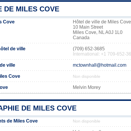
E DE MILES COVE
es Cove
Hôtel de ville de Miles Cove
10 Main Street
Miles Cove, NL A0J 1L0
Canada
tel de ville
(709) 652-3685
International: +1 709-652-3
de ville
mctownhall@hotmail.com
Miles Cove
Non disponible
Cove
Melvin Morey
PHIE DE MILES COVE
ts de Miles Cove
Non disponible