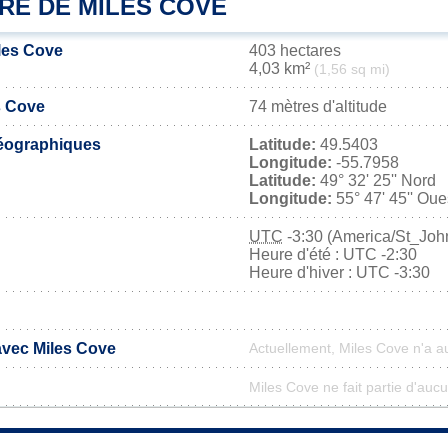
RE DE MILES COVE
iles Cove
403 hectares
4,03 km²
(1,56 sq mi)
s Cove
74 mètres d'altitude
éographiques
Latitude:
49.5403
Longitude:
-55.7958
Latitude:
49° 32' 25'' Nord
Longitude:
55° 47' 45'' Oue
UTC
-3:30 (America/St_Joh
Heure d'été : UTC -2:30
Heure d'hiver : UTC -3:30
avec Miles Cove
Actuellement, Miles Cove n'a 
Miles Cove ne fait partie d'auc