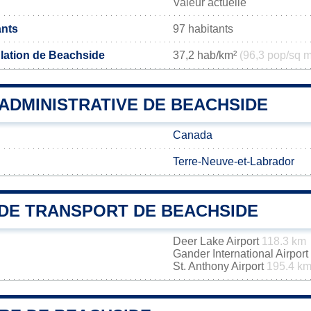
Valeur actuelle
ants
97 habitants
lation de Beachside
37,2 hab/km²
(96,3 pop/sq m
 ADMINISTRATIVE DE BEACHSIDE
Canada
Terre-Neuve-et-Labrador
DE TRANSPORT DE BEACHSIDE
Deer Lake Airport
118.3 km
Gander International Airport
St. Anthony Airport
195.4 k