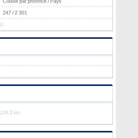
Classé par province / Pays
247 / 2 301
i)
124.3 km
m