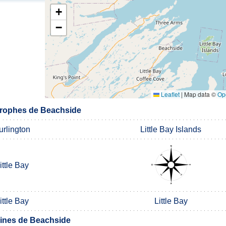
+
−
Leaflet
|
Map data ©
Op
rophes de Beachside
urlington
Little Bay Islands
ittle Bay
ittle Bay
Little Bay
nes de Beachside