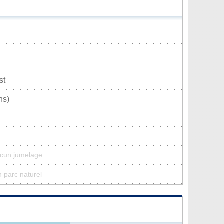
st
ns)
ucun jumelage
n parc naturel