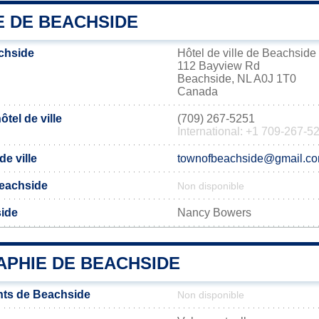
E DE BEACHSIDE
chside
Hôtel de ville de Beachside
112 Bayview Rd
Beachside, NL A0J 1T0
Canada
tel de ville
(709) 267-5251
International: +1 709-267-5
de ville
townofbeachside@gmail.c
 Beachside
Non disponible
side
Nancy Bowers
PHIE DE BEACHSIDE
nts de Beachside
Non disponible