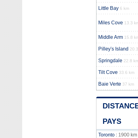
Little Bay
6 km
Miles Cove
13.3 k
Middle Arm
15.8 k
Pilley's Island
20.
Springdale
22.8 k
Tilt Cove
33.6 km
Baie Verte
37 km
DISTANCE
PAYS
Toronto
: 1900 km