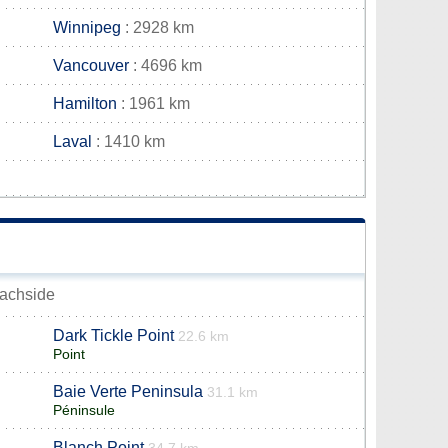
Winnipeg
: 2928 km
Vancouver
: 4696 km
Hamilton
: 1961 km
Laval
: 1410 km
eachside
Dark Tickle Point
22.6 km
Point
Baie Verte Peninsula
31.1 km
Péninsule
Blanch Point