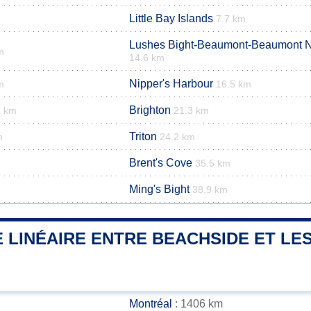
Little Bay Islands
7.7 km
Lushes Bight-Beaumont-Beaumont N
m
14.6 km
Nipper's Harbour
m
16.5 km
Brighton
3 km
21.3 km
Triton
m
24.2 km
Brent's Cove
35.5 km
Ming's Bight
38.9 km
 LINÉAIRE ENTRE BEACHSIDE ET LES
Montréal
: 1406 km