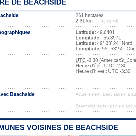
IRE DE BEACHSIDE
eachside
261 hectares
2,61 km²
(1,01 sq mi)
éographiques
Latitude:
49.6401
Longitude:
-55.8971
Latitude:
49° 38' 24'' Nord
Longitude:
55° 53' 50'' Oue
UTC
-3:30 (America/St_Joh
Heure d'été : UTC -2:30
Heure d'hiver : UTC -3:30
 avec Beachside
Actuellement, Beachside n'a a
Beachside ne fait partie d'aucu
MUNES VOISINES DE BEACHSIDE