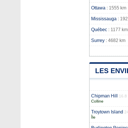
Ottawa
: 1555 km
Mississauga
: 19
Québec
: 1177 km
Surrey
: 4682 km
LES ENV
Chipman Hill
16.8
Colline
Troytown Island
2
Île
Burlington Penins