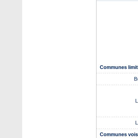
Communes limit
B
L
L
Communes voisi