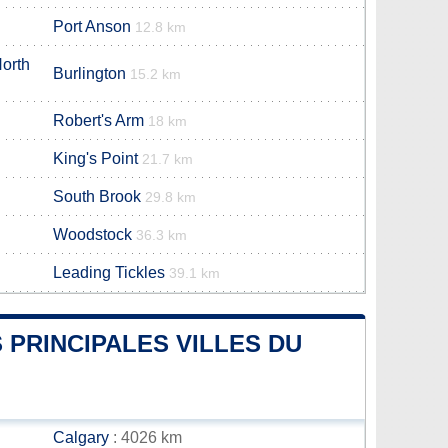
Port Anson
12.8 km
orth
Burlington
15.2 km
Robert's Arm
18 km
King's Point
21.7 km
South Brook
29.8 km
Woodstock
36.3 km
Leading Tickles
39.1 km
 PRINCIPALES VILLES DU
Calgary
: 4026 km