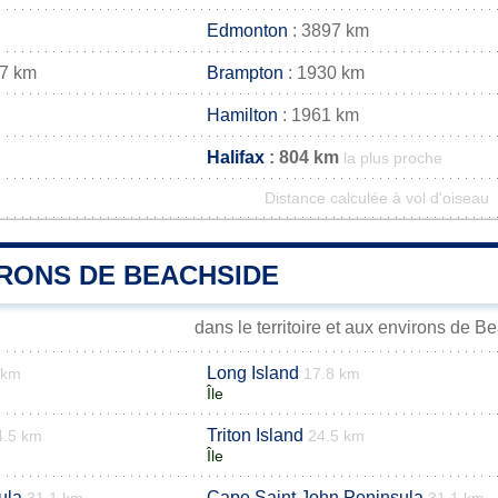
Edmonton
: 3897 km
27 km
Brampton
: 1930 km
Hamilton
: 1961 km
Halifax
: 804 km
la plus proche
Distance calculée à vol d'oiseau
IRONS DE BEACHSIDE
dans le territoire et aux environs de B
Long Island
 km
17.8 km
Île
Triton Island
4.5 km
24.5 km
Île
ula
Cape Saint John Peninsula