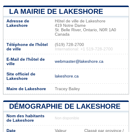
LA MAIRIE DE LAKESHORE
Adresse de
Hôtel de ville de Lakeshore
Lakeshore
419 Notre Dame
St. Belle River, Ontario, N0R 1A0
Canada
Téléphone de l'hôtel
(519) 728-2700
de ville
International: +1 519-728-2700
E-Mail de l'hôtel de
webmaster@lakeshore.ca
ville
Site officiel de
lakeshore.ca
Lakeshore
Maire de Lakeshore
Tracey Bailey
DÉMOGRAPHIE DE LAKESHORE
Nom des habitants
Non disponible
de Lakeshore
Date
Valeur
Classé par province /