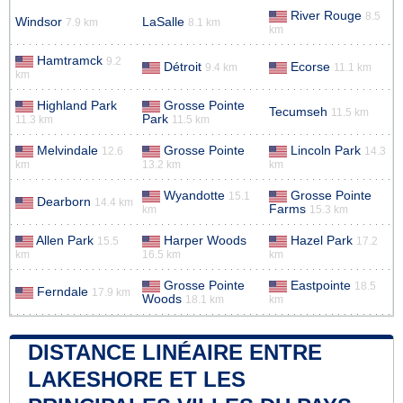
River Rouge
8.5
Windsor
LaSalle
7.9 km
8.1 km
km
Hamtramck
9.2
Détroit
Ecorse
9.4 km
11.1 km
km
Highland Park
Grosse Pointe
Tecumseh
11.5 km
Park
11.3 km
11.5 km
Melvindale
Grosse Pointe
Lincoln Park
12.6
14.3
km
13.2 km
km
Wyandotte
Grosse Pointe
15.1
Dearborn
14.4 km
Farms
km
15.3 km
Allen Park
Harper Woods
Hazel Park
15.5
17.2
km
16.5 km
km
Grosse Pointe
Eastpointe
18.5
Ferndale
17.9 km
Woods
18.1 km
km
DISTANCE LINÉAIRE ENTRE
LAKESHORE ET LES