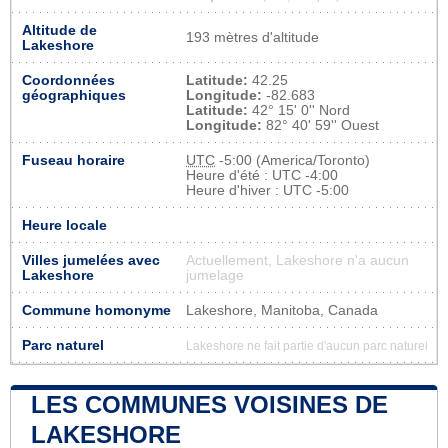
Altitude de
193 mètres d'altitude
Lakeshore
Coordonnées
Latitude:
42.25
géographiques
Longitude:
-82.683
Latitude:
42° 15' 0'' Nord
Longitude:
82° 40' 59'' Ouest
Fuseau horaire
UTC
-5:00 (America/Toronto)
Heure d'été : UTC -4:00
Heure d'hiver : UTC -5:00
Heure locale
Villes jumelées avec
Actuellement, Lakeshore n'a aucun
Lakeshore
jumelage
Commune homonyme
Lakeshore, Manitoba, Canada
Parc naturel
Lakeshore ne fait partie d'aucun parc naturel
LES COMMUNES VOISINES DE
LAKESHORE