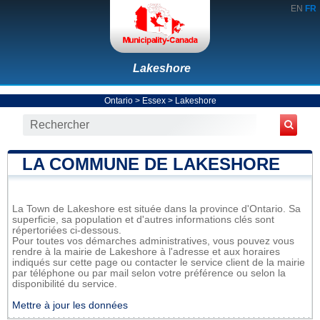
EN
FR
Lakeshore
Ontario
>
Essex
>
Lakeshore
LA COMMUNE DE LAKESHORE
La Town de Lakeshore est située dans la province d'Ontario. Sa
superficie, sa population et d'autres informations clés sont
répertoriées ci-dessous.
Pour toutes vos démarches administratives, vous pouvez vous
rendre à la mairie de Lakeshore à l'adresse et aux horaires
indiqués sur cette page ou contacter le service client de la mairie
par téléphone ou par mail selon votre préférence ou selon la
disponibilité du service.
Mettre à jour les données