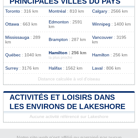
PRINCIPALES VILLES DU PAYS
Toronto
: 316 km
Montréal
: 810 km
Calgary
: 2566 km
Edmonton
: 2591
Ottawa
: 663 km
Winnipeg
: 1400 km
km
Mississauga
: 289
Vancouver
: 3195
Brampton
: 287 km
km
km
Hamilton
: 256 km
Québec
: 1040 km
Hamilton
: 256 km
la plus proche
Surrey
: 3176 km
Halifax
: 1562 km
Laval
: 806 km
Distance calculée à vol d'oiseau
ACTIVITÉS ET LOISIRS DANS
LES ENVIRONS DE LAKESHORE
Aucune activité référencé sur Lakeshore
Notre site web n'est affilié ou parrainé par aucun