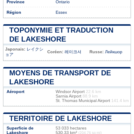
Province
Ontario
Région
Essex
TOPONYMIE ET TRADUCTION
DE LAKESHORE
Japonais:
レイクシ
Coréen:
레이크셔
Russe:
Лейкшор
ョア
MOYENS DE TRANSPORT DE
LAKESHORE
Aéroport
Windsor Airport
22.6 km
Sarnia Airport
88.9 km
St. Thomas Municipal Airport
141.4 km
TERRITOIRE DE LAKESHORE
Superficie de
53 033 hectares
Lakeshore
530,33 km²
(204,76 sq mi)