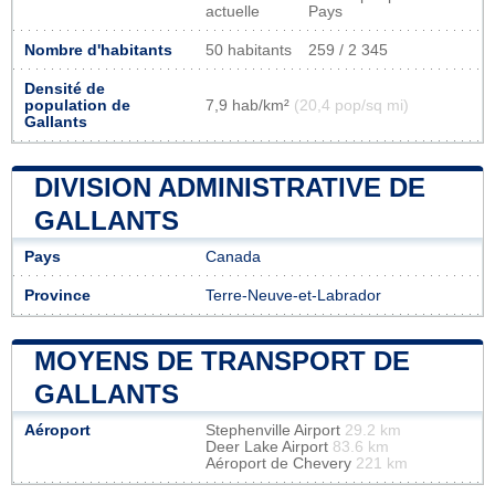
actuelle
Pays
Nombre d'habitants
50 habitants
259 / 2 345
Densité de
population de
7,9 hab/km²
(20,4 pop/sq mi)
Gallants
DIVISION ADMINISTRATIVE DE
GALLANTS
Pays
Canada
Province
Terre-Neuve-et-Labrador
MOYENS DE TRANSPORT DE
GALLANTS
Aéroport
Stephenville Airport
29.2 km
Deer Lake Airport
83.6 km
Aéroport de Chevery
221 km