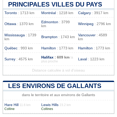
PRINCIPALES VILLES DU PAYS
Toronto
: 1713 km
Montréal
: 1218 km
Calgary
: 3917 km
Edmonton
: 3799
Ottawa
: 1370 km
Winnipeg
: 2796 km
km
Mississauga
: 1739
Vancouver
: 4589
Brampton
: 1743 km
km
km
Québec
: 993 km
Hamilton
: 1773 km
Hamilton
: 1773 km
Halifax
: 609 km
la
Surrey
: 4575 km
Laval
: 1223 km
plus proche
Distance calculée à vol d'oiseau
LES ENVIRONS DE GALLANTS
dans le territoire et aux environs de Gallants
Hare Hill
Lewis Hills
11.6 km
23.2 km
Colline
Collines