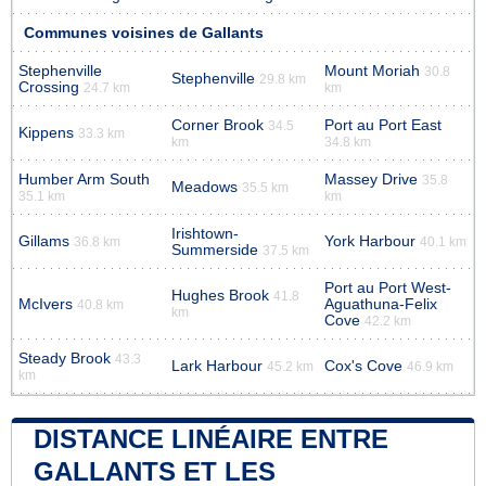
Communes voisines de Gallants
Stephenville
Mount Moriah
30.8
Stephenville
29.8 km
Crossing
24.7 km
km
Corner Brook
Port au Port East
34.5
Kippens
33.3 km
km
34.8 km
Humber Arm South
Massey Drive
35.8
Meadows
35.5 km
35.1 km
km
Irishtown-
Gillams
York Harbour
36.8 km
40.1 km
Summerside
37.5 km
Port au Port West-
Hughes Brook
41.8
McIvers
Aguathuna-Felix
40.8 km
km
Cove
42.2 km
Steady Brook
43.3
Lark Harbour
Cox's Cove
45.2 km
46.9 km
km
DISTANCE LINÉAIRE ENTRE
GALLANTS ET LES