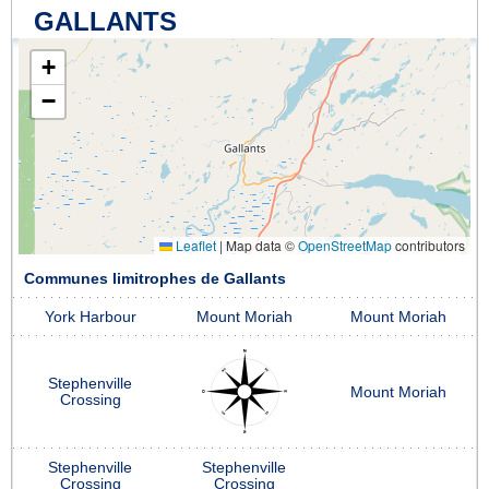
GALLANTS
+
−
Leaflet
|
Map data ©
OpenStreetMap
contributors
Communes limitrophes de Gallants
York Harbour
Mount Moriah
Mount Moriah
Stephenville
Mount Moriah
Crossing
Stephenville
Stephenville
Crossing
Crossing