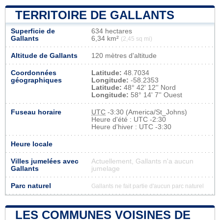
TERRITOIRE DE GALLANTS
Superficie de
634 hectares
Gallants
6,34 km²
(2,45 sq mi)
Altitude de Gallants
120 mètres d'altitude
Coordonnées
Latitude:
48.7034
géographiques
Longitude:
-58.2353
Latitude:
48° 42' 12'' Nord
Longitude:
58° 14' 7'' Ouest
Fuseau horaire
UTC
-3:30 (America/St_Johns)
Heure d'été : UTC -2:30
Heure d'hiver : UTC -3:30
Heure locale
Villes jumelées avec
Actuellement, Gallants n'a aucun
Gallants
jumelage
Parc naturel
Gallants ne fait partie d'aucun parc naturel
LES COMMUNES VOISINES DE