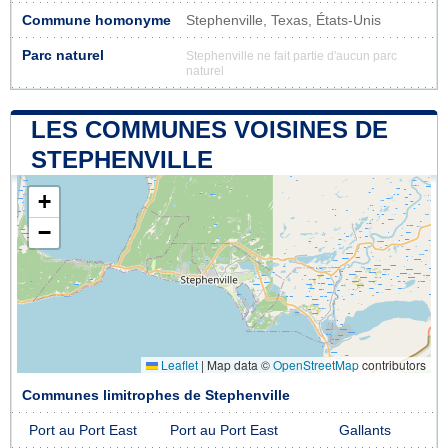
Commune homonyme
Stephenville, Texas, États-Unis
Parc naturel
Stephenville ne fait partie d'aucun parc
naturel
LES COMMUNES VOISINES DE
STEPHENVILLE
+
−
Leaflet
|
Map data ©
OpenStreetMap
contributors
Communes limitrophes de Stephenville
Port au Port East
Port au Port East
Gallants