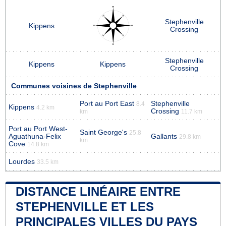
Stephenville
Kippens
Crossing
Stephenville
Kippens
Kippens
Crossing
Communes voisines de Stephenville
Port au Port East
Stephenville
8.4
Kippens
4.2 km
Crossing
km
11.7 km
Port au Port West-
Saint George's
25.8
Aguathuna-Felix
Gallants
29.8 km
km
Cove
14.8 km
Lourdes
33.5 km
DISTANCE LINÉAIRE ENTRE
STEPHENVILLE ET LES
PRINCIPALES VILLES DU PAYS