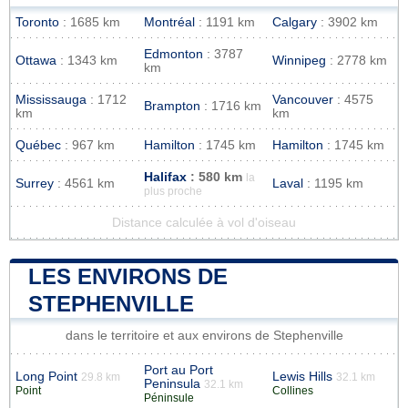
Toronto
: 1685 km
Montréal
: 1191 km
Calgary
: 3902 km
Edmonton
: 3787
Ottawa
: 1343 km
Winnipeg
: 2778 km
km
Mississauga
: 1712
Vancouver
: 4575
Brampton
: 1716 km
km
km
Québec
: 967 km
Hamilton
: 1745 km
Hamilton
: 1745 km
Halifax
: 580 km
la
Surrey
: 4561 km
Laval
: 1195 km
plus proche
Distance calculée à vol d'oiseau
LES ENVIRONS DE
STEPHENVILLE
dans le territoire et aux environs de Stephenville
Port au Port
Long Point
Lewis Hills
29.8 km
32.1 km
Peninsula
32.1 km
Point
Collines
Péninsule