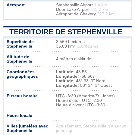
Aéroport
Stephenville Airport
1.4 km
Deer Lake Airport
113.2 km
Aéroport de Chevery
227.2 km
TERRITOIRE DE STEPHENVILLE
Superficie de
3 569 hectares
Stephenville
35,69 km²
(13,78 sq mi)
Altitude de
4 mètres d'altitude
Stephenville
Coordonnées
Latitude:
48.55
géographiques
Longitude:
-58.567
Latitude:
48° 33' 0'' Nord
Longitude:
58° 34' 1'' Ouest
Fuseau horaire
UTC
-3:30 (America/St_Johns)
Heure d'été : UTC -2:30
Heure d'hiver : UTC -3:30
Heure locale
Villes jumelées avec
Actuellement, Stephenville n'a aucun
Stephenville
jumelage