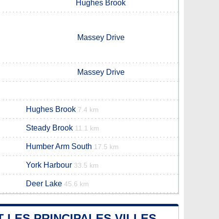
Hughes Brook
Massey Drive
Massey Drive
Hughes Brook
7.4 km
Steady Brook
11.1 km
Humber Arm South
17.5 km
York Harbour
33.5 km
Deer Lake
45.6 km
 LES PRINCIPALES VILLES