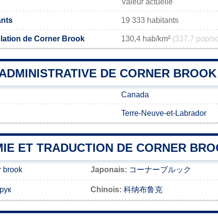
Valeur actuelle
ants
19 333 habitants
lation de Corner Brook
130,4 hab/km²
(337,7 pop/s
 ADMINISTRATIVE DE CORNER BROOK
Canada
Terre-Neuve-et-Labrador
IE ET TRADUCTION DE CORNER BR
 brook
Japonais:
コーナーブルック
рук
Chinois:
科纳布鲁克