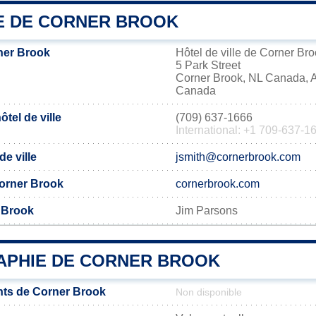
IE DE CORNER BROOK
ner Brook
Hôtel de ville de Corner Br
5 Park Street
Corner Brook, NL Canada,
Canada
tel de ville
(709) 637-1666
International: +1 709-637-1
de ville
jsmith@cornerbrook.com
 Corner Brook
cornerbrook.com
 Brook
Jim Parsons
PHIE DE CORNER BROOK
nts de Corner Brook
Non disponible