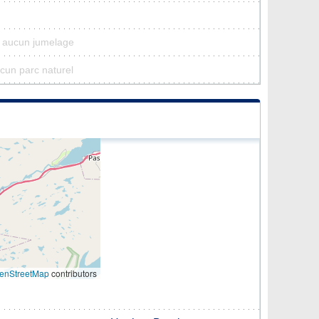
a aucun jumelage
ucun parc naturel
enStreetMap
contributors