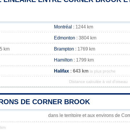
Montréal
: 1244 km
Edmonton
: 3804 km
65 km
Brampton
: 1769 km
Hamilton
: 1799 km
Halifax
: 643 km
la plus proche
Distance calculée à vol d'oiseau
IRONS DE CORNER BROOK
dans le territoire et aux environs de Co
 km