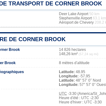
DE TRANSPORT DE CORNER BROOK
Deer Lake Airport
50 km
Stephenville Airport
63.1 km
Aéroport de Chevery
208.2
IRE DE CORNER BROOK
orner Brook
14 826 hectares
148,26 km²
(57,24 sq mi)
ner Brook
8 mètres d'altitude
éographiques
Latitude:
48.95
Longitude:
-57.95
Latitude:
48° 57' 0'' Nord
Longitude:
57° 57' 0'' Oues
UTC
-3:30 (America/St_Joh
Heure d'été : UTC -2:30
Heure d'hiver : UTC -3:30