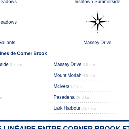
eadows
Irishtown-Summerside
eadows
Gallants
Massey Drive
nes de Corner Brook
side
Massey Drive
3.7 km
3.9 km
Mount Moriah
8.9 km
McIvers
17 km
Pasadena
km
26.3 km
Lark Harbour
34.7 km
 LINÉAIRE ENTRE CORNER BROOK ET