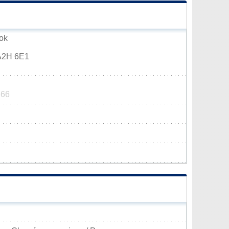
ook
 A2H 6E1
666