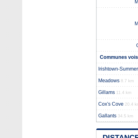
M
M
Communes voisi
Irishtown-Summer
Meadows
8.7 km
Gillams
11.4 km
Cox's Cove
20.4 
Gallants
34.5 km
DISTANCE