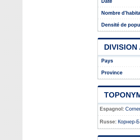
Date
Nombre d'habit
Densité de popu
DIVISION
Pays
Province
TOPONYM
Espagnol:
Corner
Russe:
Корнер-Б