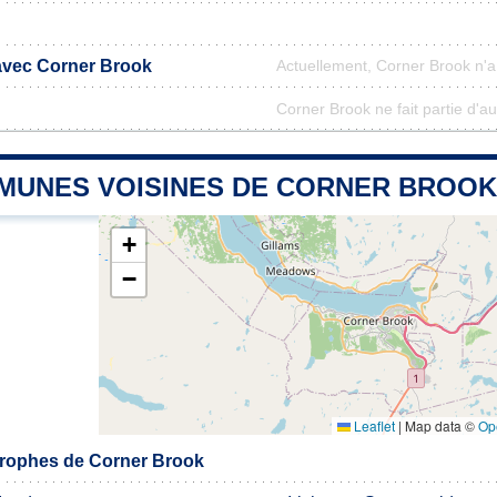
 avec Corner Brook
Actuellement, Corner Brook n'
Corner Brook ne fait partie d'a
MUNES VOISINES DE CORNER BROOK
+
−
Leaflet
|
Map data ©
Op
rophes de Corner Brook