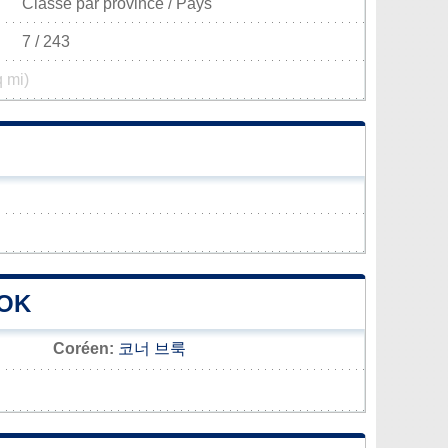
Classé par province / Pays
7 / 243
q mi)
OOK
Coréen:
코너 브룩