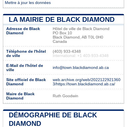
Mettre à jour les données
LA MAIRIE DE BLACK DIAMOND
Adresse de Black
Hôtel de ville de Black Diamond
Diamond
PO Box 10
Black Diamond, AB T0L 0H0
Canada
Téléphone de l'hôtel
(403) 933-4348
de ville
International: +1 403-933-4348
E-Mail de l'hôtel de
info@town.blackdiamond.ab.ca
ville
Site officiel de Black
web.archive.org/web/2022122921360
Diamond
3/https://town.blackdiamond.ab.ca/
Maire de Black
Ruth Goodwin
Diamond
DÉMOGRAPHIE DE BLACK
DIAMOND