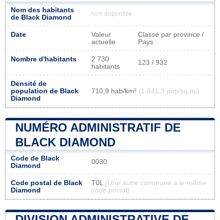
Nom des habitants
Non disponible
de Black Diamond
Date
Valeur
Classé par province /
actuelle
Pays
Nombre d'habitants
2 730
123 / 932
habitants
Densité de
population de Black
710,9 hab/km²
(1 841,3 pop/sq mi)
Diamond
NUMÉRO ADMINISTRATIF DE
BLACK DIAMOND
Code de Black
0030
Diamond
Code postal de Black
T0L
(Une autre commune a le même
Diamond
code postal)
DIVISION ADMINISTRATIVE DE