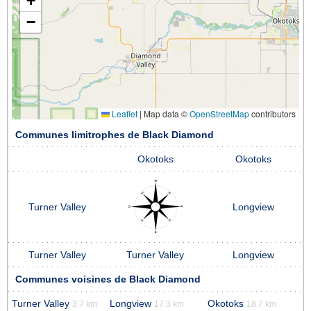
+
−
Leaflet
|
Map data ©
OpenStreetMap
contributors
Communes limitrophes de Black Diamond
Okotoks
Okotoks
Turner Valley
Longview
Turner Valley
Turner Valley
Longview
Communes voisines de Black Diamond
Turner Valley
Longview
Okotoks
3.7 km
17.3 km
18.7 km