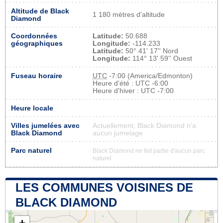
Altitude de Black
1 180 mètres d'altitude
Diamond
Coordonnées
Latitude:
50.688
géographiques
Longitude:
-114.233
Latitude:
50° 41' 17'' Nord
Longitude:
114° 13' 59'' Ouest
Fuseau horaire
UTC
-7:00 (America/Edmonton)
Heure d'été : UTC -6:00
Heure d'hiver : UTC -7:00
Heure locale
Villes jumelées avec
Actuellement, Black Diamond n'a
Black Diamond
aucun jumelage
Parc naturel
Black Diamond ne fait partie d'aucun parc
naturel
LES COMMUNES VOISINES DE
BLACK DIAMOND