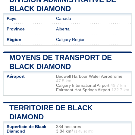
BLACK DIAMOND
Pays
Canada
Province
Alberta
Région
Calgary Region
MOYENS DE TRANSPORT DE
BLACK DIAMOND
Aéroport
Bedwell Harbour Water Aerodrome
47.5 km
Calgary International Airport
49.7 km
Fairmont Hot Springs Airport
122.7 km
TERRITOIRE DE BLACK
DIAMOND
Superficie de Black
384 hectares
Diamond
3,84 km²
(1,48 sq mi)