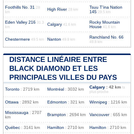
Foothills No. 31
Tsuu T'ina Nation
28
High River
28 km
145
km
29.5 km
Eden Valley 216
Rocky Mountain
31.3
Calgary
41.6 km
House
km
41.6 km
Ranchland No. 66
Chestermere
Nanton
49.5 km
49.8 km
49.8 km
DISTANCE LINÉAIRE ENTRE
BLACK DIAMOND ET LES
PRINCIPALES VILLES DU PAYS
Calgary
: 42 km
la
Toronto
: 2719 km
Montréal
: 3032 km
plus proche
Ottawa
: 2892 km
Edmonton
: 321 km
Winnipeg
: 1216 km
Mississauga
: 2707
Brampton
: 2694 km
Vancouver
: 655 km
km
Québec
: 3141 km
Hamilton
: 2710 km
Hamilton
: 2710 km