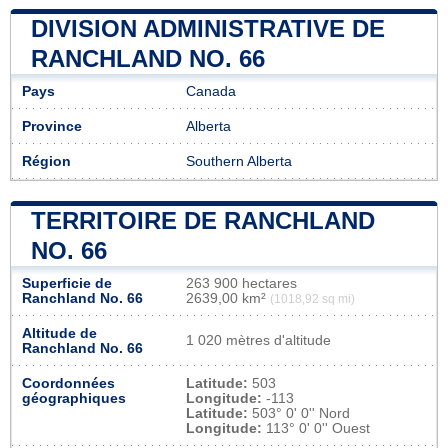
DIVISION ADMINISTRATIVE DE
RANCHLAND NO. 66
Pays
Canada
Province
Alberta
Région
Southern Alberta
TERRITOIRE DE RANCHLAND
NO. 66
Superficie de
263 900 hectares
Ranchland No. 66
2639,00 km²
(1018,92 sq mi)
Altitude de
1 020 mètres d'altitude
Ranchland No. 66
Coordonnées
Latitude:
503
géographiques
Longitude:
-113
Latitude:
503° 0' 0'' Nord
Longitude:
113° 0' 0'' Ouest