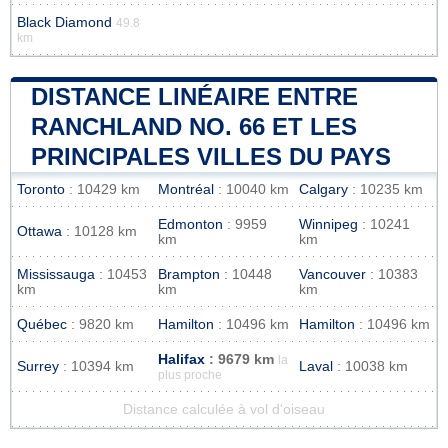
Black Diamond
49.8
km
DISTANCE LINÉAIRE ENTRE
RANCHLAND NO. 66 ET LES
PRINCIPALES VILLES DU PAYS
Toronto
: 10429 km
Montréal
: 10040 km
Calgary
: 10235 km
Edmonton
: 9959
Winnipeg
: 10241
Ottawa
: 10128 km
km
km
Mississauga
: 10453
Brampton
: 10448
Vancouver
: 10383
km
km
km
Québec
: 9820 km
Hamilton
: 10496 km
Hamilton
: 10496 km
Halifax
: 9679 km
la
Surrey
: 10394 km
Laval
: 10038 km
plus proche
Distance calculée à vol d'oiseau