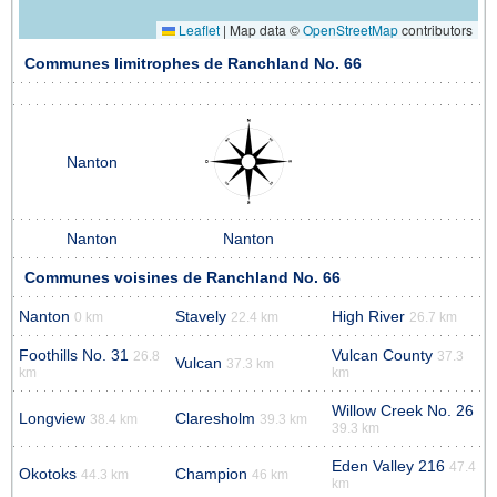
Leaflet
|
Map data ©
OpenStreetMap
contributors
Communes limitrophes de Ranchland No. 66
Nanton
Nanton
Nanton
Communes voisines de Ranchland No. 66
Nanton
Stavely
High River
0 km
22.4 km
26.7 km
Foothills No. 31
Vulcan County
26.8
37.3
Vulcan
37.3 km
km
km
Willow Creek No. 26
Longview
Claresholm
38.4 km
39.3 km
39.3 km
Eden Valley 216
47.4
Okotoks
Champion
44.3 km
46 km
km