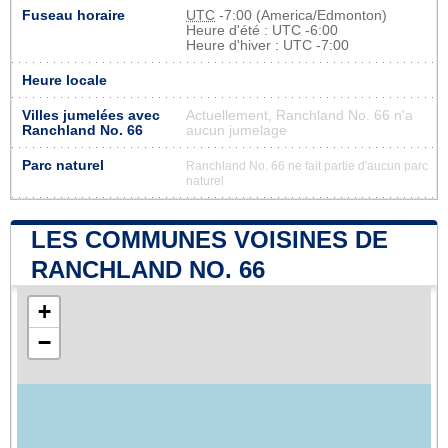
Fuseau horaire
UTC
-7:00 (America/Edmonton)
Heure d'été : UTC -6:00
Heure d'hiver : UTC -7:00
Heure locale
Villes jumelées avec
Actuellement, Ranchland No. 66 n'a
Ranchland No. 66
aucun jumelage
Parc naturel
Ranchland No. 66 ne fait partie d'aucun parc
naturel
LES COMMUNES VOISINES DE
RANCHLAND NO. 66
+
−