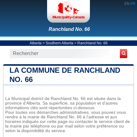
EN
FR
Ranchland No. 66
Alberta
>
Southern Alberta
>
Ranchland No. 66
LA COMMUNE DE RANCHLAND
NO. 66
La Municipal district de Ranchland No. 66 est située dans la
province d'Alberta. Sa superficie, sa population et d'autres
informations clés sont répertoriées ci-dessous.
Pour toutes vos démarches administratives, vous pouvez vous
rendre à la mairie de Ranchland No. 66 à l'adresse et aux
horaires indiqués sur cette page ou contacter le service client de
la mairie par téléphone ou par mail selon votre préférence ou
selon la disponibilité du service.