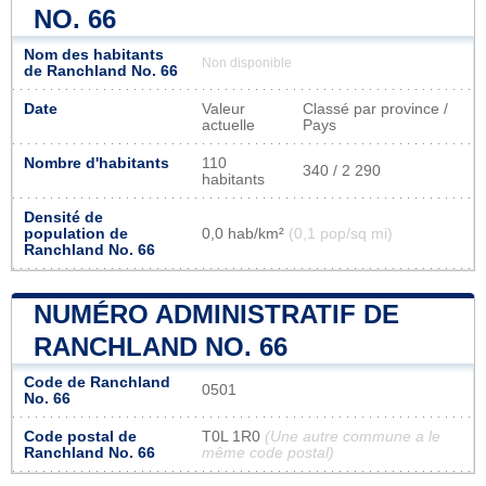
NO. 66
Nom des habitants
Non disponible
de Ranchland No. 66
Date
Valeur
Classé par province /
actuelle
Pays
Nombre d'habitants
110
340 / 2 290
habitants
Densité de
population de
0,0 hab/km²
(0,1 pop/sq mi)
Ranchland No. 66
NUMÉRO ADMINISTRATIF DE
RANCHLAND NO. 66
Code de Ranchland
0501
No. 66
Code postal de
T0L 1R0
(Une autre commune a le
Ranchland No. 66
même code postal)