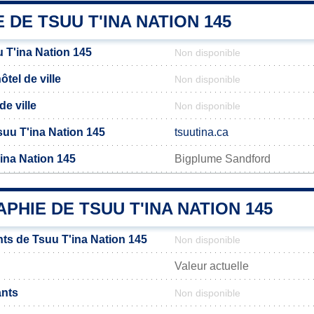
E DE TSUU T'INA NATION 145
 T'ina Nation 145
Non disponible
tel de ville
Non disponible
de ville
Non disponible
Tsuu T'ina Nation 145
tsuutina.ca
ina Nation 145
Bigplume Sandford
HIE DE TSUU T'INA NATION 145
ts de Tsuu T'ina Nation 145
Non disponible
Valeur actuelle
ants
Non disponible