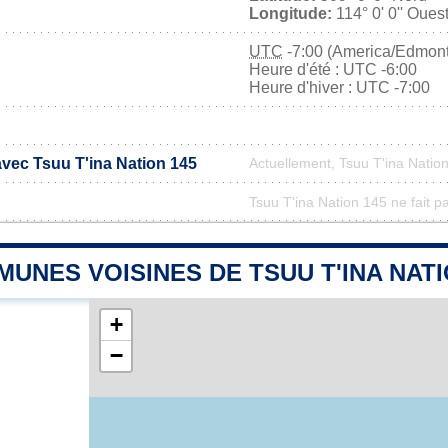
Longitude:
114° 0' 0'' Oues
UTC
-7:00 (America/Edmon
Heure d'été : UTC -6:00
Heure d'hiver : UTC -7:00
avec Tsuu T'ina Nation 145
Actuellement, Tsuu T'ina Natio
Tsuu T'ina Nation 145 ne fait p
UNES VOISINES DE TSUU T'INA NATI
+
−