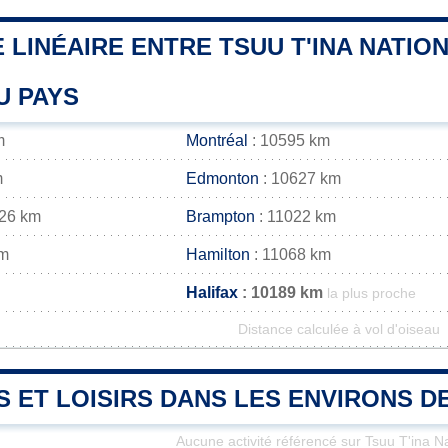
 LINÉAIRE ENTRE TSUU T'INA NATION
U PAYS
m
Montréal
: 10595 km
m
Edmonton
: 10627 km
026 km
Brampton
: 11022 km
km
Hamilton
: 11068 km
Halifax
: 10189 km
la plus proche
Distance calculée à vol d'oiseau
S ET LOISIRS DANS LES ENVIRONS DE
Aucune activité référencé sur Tsuu T'ina N