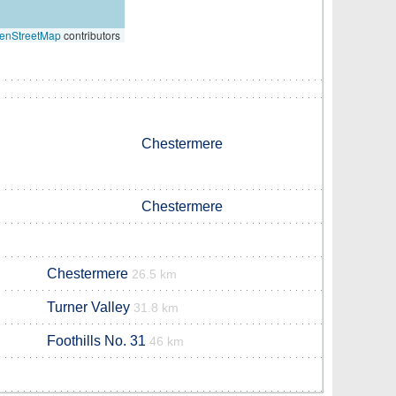
enStreetMap
contributors
Chestermere
Chestermere
Chestermere
26.5 km
Turner Valley
31.8 km
Foothills No. 31
46 km