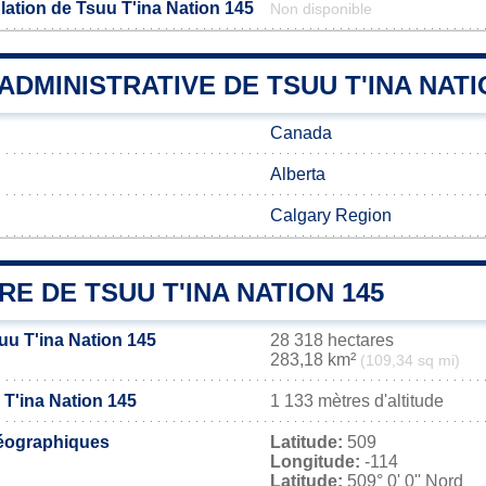
lation de Tsuu T'ina Nation 145
Non disponible
 ADMINISTRATIVE DE TSUU T'INA NATI
Canada
Alberta
Calgary Region
RE DE TSUU T'INA NATION 145
uu T'ina Nation 145
28 318 hectares
283,18 km²
(109,34 sq mi)
 T'ina Nation 145
1 133 mètres d'altitude
éographiques
Latitude:
509
Longitude:
-114
Latitude:
509° 0' 0'' Nord