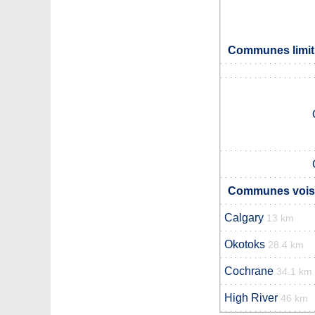
Communes limitr
Communes voisin
Calgary
13 km
Okotoks
28.4 km
Cochrane
34.1 km
High River
46 km