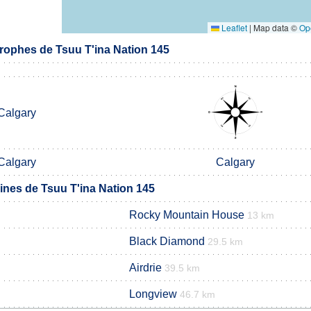
Leaflet
|
Map data ©
Op
ophes de Tsuu T'ina Nation 145
Calgary
Calgary
Calgary
es de Tsuu T'ina Nation 145
Rocky Mountain House
13 km
Black Diamond
29.5 km
Airdrie
39.5 km
Longview
46.7 km