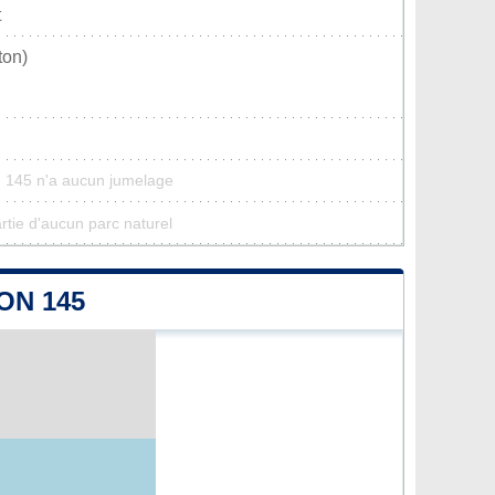
t
ton)
n 145 n'a aucun jumelage
artie d'aucun parc naturel
ON 145