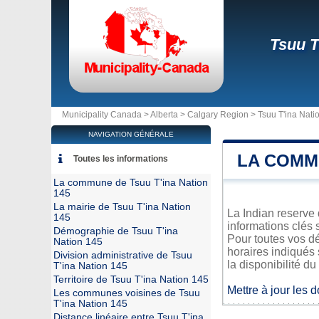
Tsuu T
Municipality Canada >
Alberta
>
Calgary Region
>
Tsuu T'ina Nati
NAVIGATION GÉNÉRALE
LA COMMU
Toutes les informations
La commune de Tsuu T'ina Nation
145
La mairie de Tsuu T'ina Nation
La Indian reserve 
145
informations clés 
Démographie de Tsuu T'ina
Pour toutes vos d
Nation 145
horaires indiqués 
Division administrative de Tsuu
la disponibilité du
T'ina Nation 145
Territoire de Tsuu T'ina Nation 145
Mettre à jour les 
Les communes voisines de Tsuu
T'ina Nation 145
Distance linéaire entre Tsuu T'ina