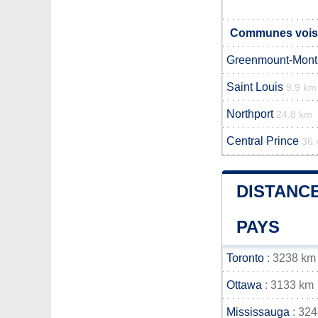
Communes voisin
Greenmount-Mont
Saint Louis
9.9 km
Northport
24.8 km
Central Prince
36.
DISTANCE
PAYS
Toronto
: 3238 km
Ottawa
: 3133 km
Mississauga
: 32