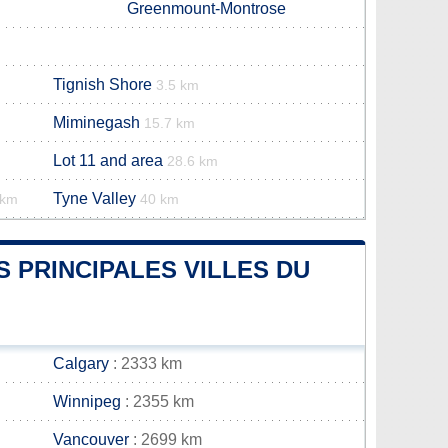
Greenmount-Montrose
Tignish Shore
3.5 km
Miminegash
15.7 km
Lot 11 and area
28.6 km
Tyne Valley
 km
40 km
S PRINCIPALES VILLES DU
Calgary
: 2333 km
Winnipeg
: 2355 km
Vancouver
: 2699 km