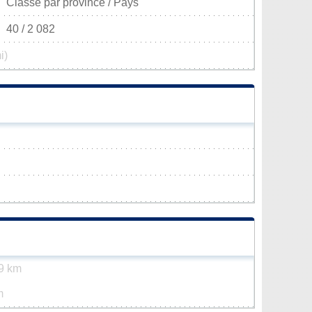
Classé par province / Pays
40 / 2 082
i)
9 km
m