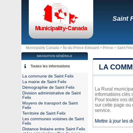
Saint F
Municipality Canada >
Île-du-Prince-Édouard
>
Prince
>
Saint Feli
NAVIGATION GÉNÉRALE
LA COMMU
Toutes les informations
La commune de Saint Felix
La mairie de Saint Felix
Démographie de Saint Felix
La Rural municipal
Division administrative de Saint
informations clés 
Felix
Pour toutes vos dé
Moyens de transport de Saint
sur cette page ou 
Felix
service.
Territoire de Saint Felix
Les communes voisines de Saint
Mettre à jour les 
Felix
Distance linéaire entre Saint Felix