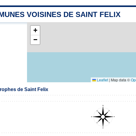
UNES VOISINES DE SAINT FELIX
+
−
Leaflet
|
Map data ©
Op
ophes de Saint Felix