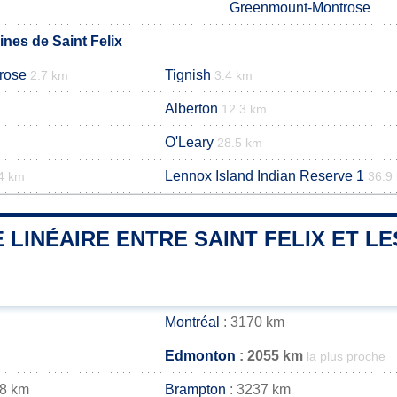
Greenmount-Montrose
es de Saint Felix
rose
Tignish
2.7 km
3.4 km
Alberton
12.3 km
O'Leary
28.5 km
Lennox Island Indian Reserve 1
4 km
36.9
 LINÉAIRE ENTRE SAINT FELIX ET LE
Montréal
: 3170 km
Edmonton
: 2055 km
la plus proche
48 km
Brampton
: 3237 km