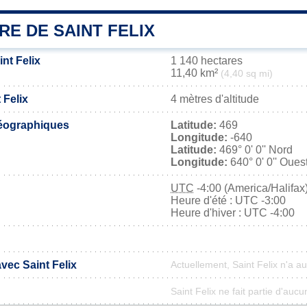
RE DE SAINT FELIX
int Felix
1 140 hectares
11,40 km²
(4,40 sq mi)
 Felix
4 mètres d'altitude
éographiques
Latitude:
469
Longitude:
-640
Latitude:
469° 0' 0'' Nord
Longitude:
640° 0' 0'' Oues
UTC
-4:00 (America/Halifax
Heure d'été : UTC -3:00
Heure d'hiver : UTC -4:00
avec Saint Felix
Actuellement, Saint Felix n'a 
Saint Felix ne fait partie d'aucu