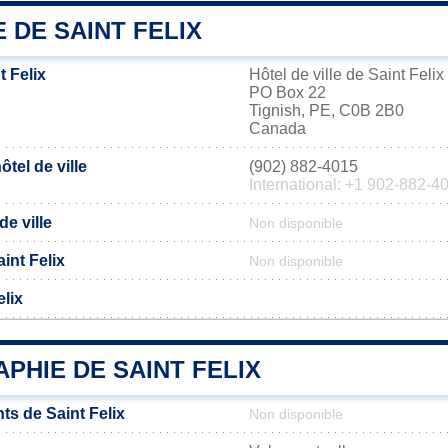
E DE SAINT FELIX
 Felix
Hôtel de ville de Saint Felix
PO Box 22
Tignish, PE, C0B 2B0
Canada
tel de ville
(902) 882-4015
International: +1 902-882-4
de ville
Non disponible
aint Felix
Non disponible
elix
PHIE DE SAINT FELIX
ts de Saint Felix
Non disponible