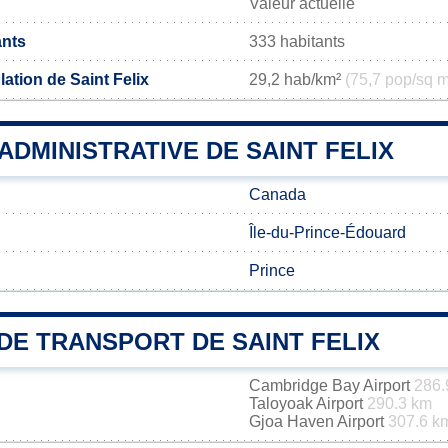
Valeur actuelle
ants
333 habitants
ation de Saint Felix
29,2 hab/km²
(75,7 pop/sq m
 ADMINISTRATIVE DE SAINT FELIX
Canada
Île-du-Prince-Édouard
Prince
DE TRANSPORT DE SAINT FELIX
Cambridge Bay Airport
286.
Taloyoak Airport
290.3 km
Gjoa Haven Airport
307.6 k