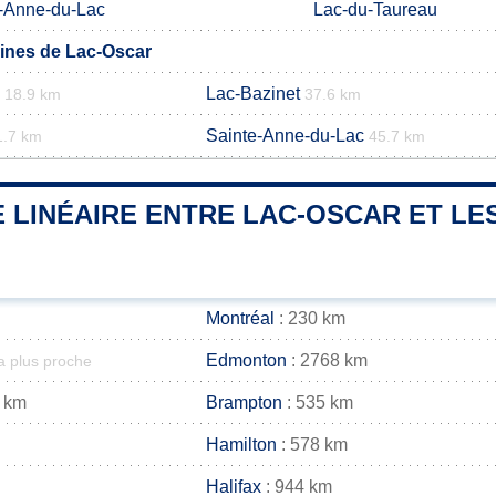
-Anne-du-Lac
Lac-du-Taureau
nes de Lac-Oscar
Lac-Bazinet
18.9 km
37.6 km
Sainte-Anne-du-Lac
1.7 km
45.7 km
 LINÉAIRE ENTRE LAC-OSCAR ET LES
Montréal
: 230 km
Edmonton
: 2768 km
la plus proche
 km
Brampton
: 535 km
Hamilton
: 578 km
Halifax
: 944 km