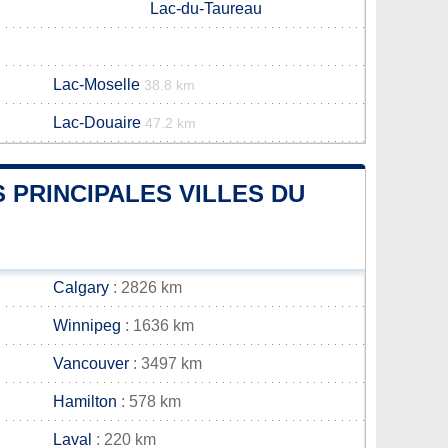
Lac-du-Taureau
Lac-Moselle
38.8 km
Lac-Douaire
47.2 km
 PRINCIPALES VILLES DU
Calgary
: 2826 km
Winnipeg
: 1636 km
Vancouver
: 3497 km
Hamilton
: 578 km
Laval
: 220 km