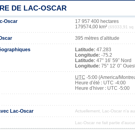
IRE DE LAC-OSCAR
ac-Oscar
17 957 400 hectares
179574,00 km²
(69333,91 sq 
-Oscar
395 mètres d'altitude
éographiques
Latitude:
47.283
Longitude:
-75.2
Latitude:
47° 16' 59'' Nord
Longitude:
75° 12' 0'' Oues
UTC
-5:00 (America/Montrea
Heure d'été : UTC -4:00
Heure d'hiver : UTC -5:00
 avec Lac-Oscar
Actuellement, Lac-Oscar n'a a
Lac-Oscar ne fait partie d'aucu