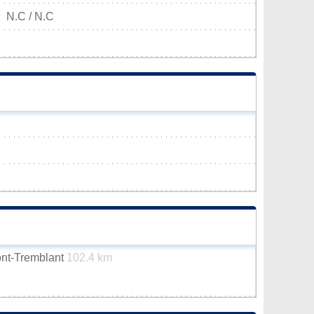
N.C / N.C
ont-Tremblant
102.4 km