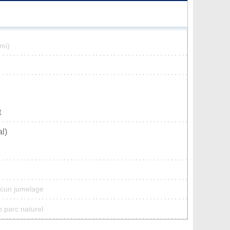
mi)
t
l)
ucun jumelage
n parc naturel