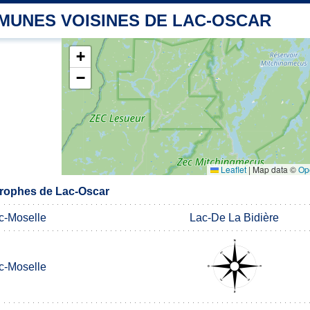
MUNES VOISINES DE LAC-OSCAR
+
−
Leaflet
|
Map data ©
Op
rophes de Lac-Oscar
c-Moselle
Lac-De La Bidière
c-Moselle