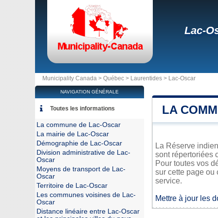
Lac-O
Municipality Canada >
Québec
>
Laurentides
>
Lac-Oscar
NAVIGATION GÉNÉRALE
LA COMM
Toutes les informations
La commune de Lac-Oscar
La mairie de Lac-Oscar
Démographie de Lac-Oscar
La Réserve indienn
Division administrative de Lac-
sont répertoriées 
Oscar
Pour toutes vos d
Moyens de transport de Lac-
sur cette page ou 
Oscar
service.
Territoire de Lac-Oscar
Les communes voisines de Lac-
Mettre à jour les 
Oscar
Distance linéaire entre Lac-Oscar