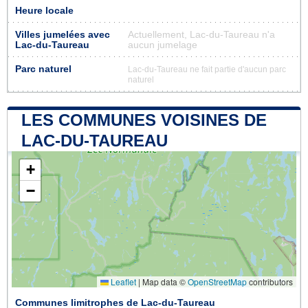
Heure locale
Villes jumelées avec
Actuellement, Lac-du-Taureau n'a
Lac-du-Taureau
aucun jumelage
Parc naturel
Lac-du-Taureau ne fait partie d'aucun parc
naturel
LES COMMUNES VOISINES DE
LAC-DU-TAUREAU
+
−
Leaflet
|
Map data ©
OpenStreetMap
contributors
Communes limitrophes de Lac-du-Taureau