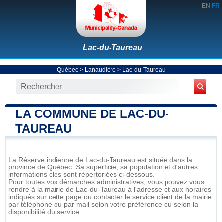
EN
FR
Lac-du-Taureau
Québec
>
Lanaudière
>
Lac-du-Taureau
LA COMMUNE DE LAC-DU-
TAUREAU
La Réserve indienne de Lac-du-Taureau est située dans la
province de Québec. Sa superficie, sa population et d'autres
informations clés sont répertoriées ci-dessous.
Pour toutes vos démarches administratives, vous pouvez vous
rendre à la mairie de Lac-du-Taureau à l'adresse et aux horaires
indiqués sur cette page ou contacter le service client de la mairie
par téléphone ou par mail selon votre préférence ou selon la
disponibilité du service.