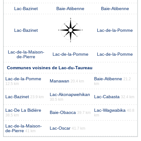
Lac-Bazinet
Baie-Atibenne
Baie-Atibenne
Lac-Bazinet
Lac-de-la-Pomme
Lac-de-la-Maison-
Lac-de-la-Pomme
Lac-de-la-Pomme
de-Pierre
Communes voisines de Lac-du-Taureau
Lac-de-la-Pomme
Baie-Atibenne
21.2
Manawan
20.4 km
12.5 km
km
Lac-Akonapwehikan
Lac-Bazinet
Lac-Cabasta
23.9 km
32.4 km
30.5 km
Lac-De La Bidière
Lac-Wagwabika
40.8
Baie-Obaoca
39.7 km
38.5 km
km
Lac-de-la-Maison-
Lac-Oscar
41.7 km
de-Pierre
41 km