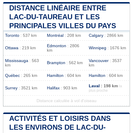
DISTANCE LINÉAIRE ENTRE
LAC-DU-TAUREAU ET LES
PRINCIPALES VILLES DU PAYS
Toronto
: 537 km
Montréal
: 208 km
Calgary
: 2866 km
Edmonton
: 2806
Ottawa
: 219 km
Winnipeg
: 1676 km
km
Mississauga
: 563
Vancouver
: 3537
Brampton
: 562 km
km
km
Québec
: 265 km
Hamilton
: 604 km
Hamilton
: 604 km
Laval
: 198 km
la
Surrey
: 3521 km
Halifax
: 903 km
plus proche
Distance calculée à vol d'oiseau
ACTIVITÉS ET LOISIRS DANS
LES ENVIRONS DE LAC-DU-