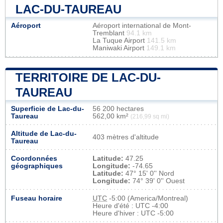
LAC-DU-TAUREAU
Aéroport
Aéroport international de Mont-
Tremblant
94.1 km
La Tuque Airport
141.5 km
Maniwaki Airport
149.1 km
TERRITOIRE DE LAC-DU-
TAUREAU
Superficie de Lac-du-
56 200 hectares
Taureau
562,00 km²
(216,99 sq mi)
Altitude de Lac-du-
403 mètres d'altitude
Taureau
Coordonnées
Latitude:
47.25
géographiques
Longitude:
-74.65
Latitude:
47° 15' 0'' Nord
Longitude:
74° 39' 0'' Ouest
Fuseau horaire
UTC
-5:00 (America/Montreal)
Heure d'été : UTC -4:00
Heure d'hiver : UTC -5:00