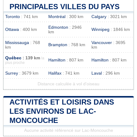
PRINCIPALES VILLES DU PAYS
Toronto
: 741 km
Montréal
: 300 km
Calgary
: 3021 km
Edmonton
: 2946
Ottawa
: 400 km
Winnipeg
: 1846 km
km
Mississauga
: 768
Vancouver
: 3695
Brampton
: 768 km
km
km
Québec
: 139 km
la
Hamilton
: 807 km
Hamilton
: 807 km
plus proche
Surrey
: 3679 km
Halifax
: 741 km
Laval
: 296 km
Distance calculée à vol d'oiseau
ACTIVITÉS ET LOISIRS DANS
LES ENVIRONS DE LAC-
MONCOUCHE
Aucune activité référencé sur Lac-Moncouche