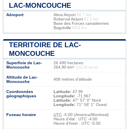
LAC-MONCOUCHE
Aéroport
Alma Airport
66.7 km
Roberval Airport
67.2 km
Base des Forces canadiennes
Bagotville
83.6 km
TERRITOIRE DE LAC-
MONCOUCHE
Superficie de Lac-
26 490 hectares
Moncouche
264,90 km²
(102,28 sq mi)
Altitude de Lac-
408 mètres d'altitude
Moncouche
Coordonnées
Latitude:
47.95
géographiques
Longitude:
-71.967
Latitude:
47° 57' 0'' Nord
Longitude:
71° 58' 1'' Ouest
Fuseau horaire
UTC
-5:00 (America/Montreal)
Heure d'été : UTC -4:00
Heure d'hiver : UTC -5:00