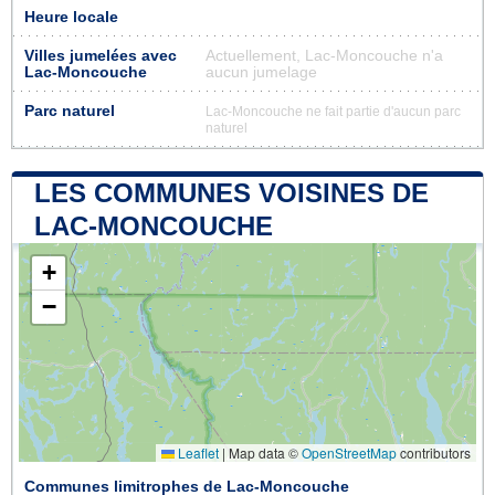
Heure locale
Villes jumelées avec
Actuellement, Lac-Moncouche n'a
Lac-Moncouche
aucun jumelage
Parc naturel
Lac-Moncouche ne fait partie d'aucun parc
naturel
LES COMMUNES VOISINES DE
LAC-MONCOUCHE
+
−
Leaflet
|
Map data ©
OpenStreetMap
contributors
Communes limitrophes de Lac-Moncouche