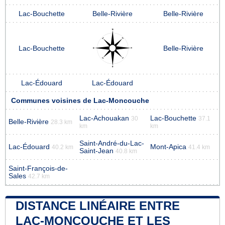
Lac-Bouchette
Belle-Rivière
Belle-Rivière
Lac-Bouchette
Belle-Rivière
Lac-Édouard
Lac-Édouard
Communes voisines de Lac-Moncouche
Lac-Achouakan
Lac-Bouchette
30
37.1
Belle-Rivière
28.3 km
km
km
Saint-André-du-Lac-
Lac-Édouard
Mont-Apica
40.2 km
41.4 km
Saint-Jean
40.8 km
Saint-François-de-
Sales
42.7 km
DISTANCE LINÉAIRE ENTRE
LAC-MONCOUCHE ET LES