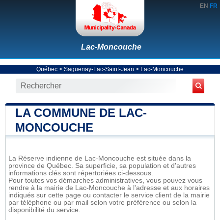
EN
FR
Lac-Moncouche
Québec
>
Saguenay-Lac-Saint-Jean
>
Lac-Moncouche
LA COMMUNE DE LAC-
MONCOUCHE
La Réserve indienne de Lac-Moncouche est située dans la
province de Québec. Sa superficie, sa population et d'autres
informations clés sont répertoriées ci-dessous.
Pour toutes vos démarches administratives, vous pouvez vous
rendre à la mairie de Lac-Moncouche à l'adresse et aux horaires
indiqués sur cette page ou contacter le service client de la mairie
par téléphone ou par mail selon votre préférence ou selon la
disponibilité du service.