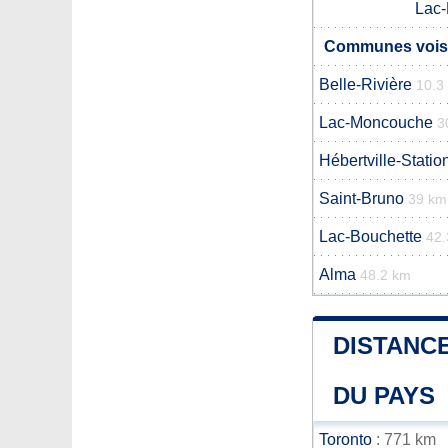
Lac
Communes vois
Belle-Rivière
10.3
Lac-Moncouche
3
Hébertville-Statio
Saint-Bruno
39 km
Lac-Bouchette
42.
Alma
48.2 km
DISTANCE
DU PAYS
Toronto
: 771 km