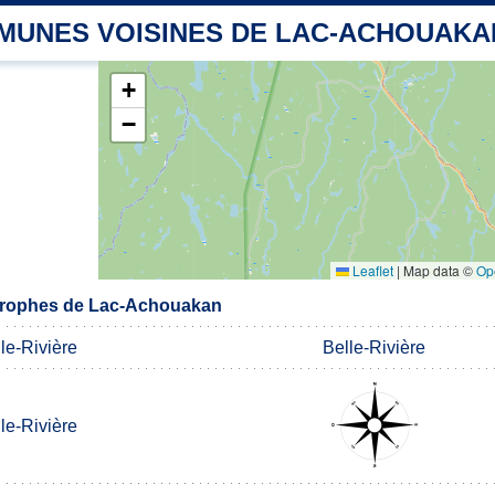
MUNES VOISINES DE LAC-ACHOUAKA
+
−
Leaflet
|
Map data ©
Op
rophes de Lac-Achouakan
le-Rivière
Belle-Rivière
le-Rivière