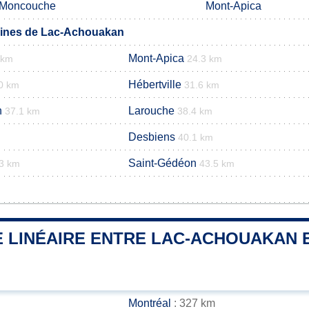
-Moncouche
Mont-Apica
ines de Lac-Achouakan
Mont-Apica
 km
24.3 km
Hébertville
0 km
31.6 km
n
Larouche
37.1 km
38.4 km
Desbiens
40.1 km
Saint-Gédéon
3 km
43.5 km
 LINÉAIRE ENTRE LAC-ACHOUAKAN E
Montréal
: 327 km