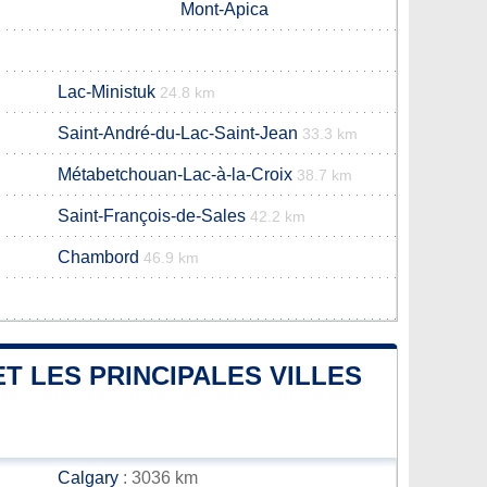
Mont-Apica
Lac-Ministuk
24.8 km
Saint-André-du-Lac-Saint-Jean
33.3 km
Métabetchouan-Lac-à-la-Croix
38.7 km
Saint-François-de-Sales
42.2 km
Chambord
46.9 km
T LES PRINCIPALES VILLES
Calgary
: 3036 km