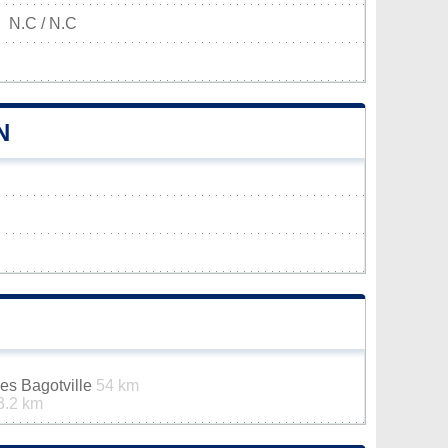
N.C / N.C
N
es Bagotville
54 km
3.2 km