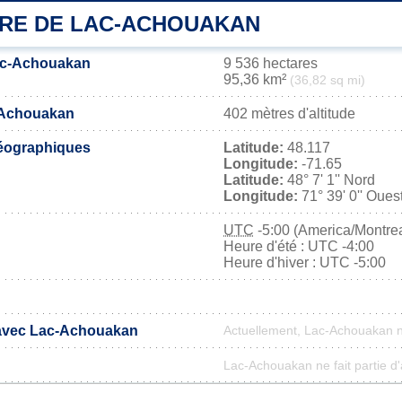
IRE DE LAC-ACHOUAKAN
Lac-Achouakan
9 536 hectares
95,36 km²
(36,82 sq mi)
c-Achouakan
402 mètres d'altitude
éographiques
Latitude:
48.117
Longitude:
-71.65
Latitude:
48° 7' 1'' Nord
Longitude:
71° 39' 0'' Oues
UTC
-5:00 (America/Montrea
Heure d'été : UTC -4:00
Heure d'hiver : UTC -5:00
 avec Lac-Achouakan
Actuellement, Lac-Achouakan 
Lac-Achouakan ne fait partie d