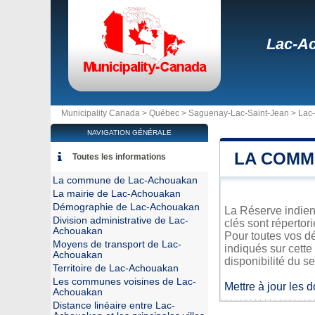
Lac-A
Municipality Canada >
Québec
>
Saguenay-Lac-Saint-Jean
>
Lac
NAVIGATION GÉNÉRALE
LA COMM
Toutes les informations
La commune de Lac-Achouakan
La mairie de Lac-Achouakan
Démographie de Lac-Achouakan
La Réserve indien
Division administrative de Lac-
clés sont répertor
Achouakan
Pour toutes vos d
Moyens de transport de Lac-
indiqués sur cette
Achouakan
disponibilité du se
Territoire de Lac-Achouakan
Les communes voisines de Lac-
Mettre à jour les 
Achouakan
Distance linéaire entre Lac-