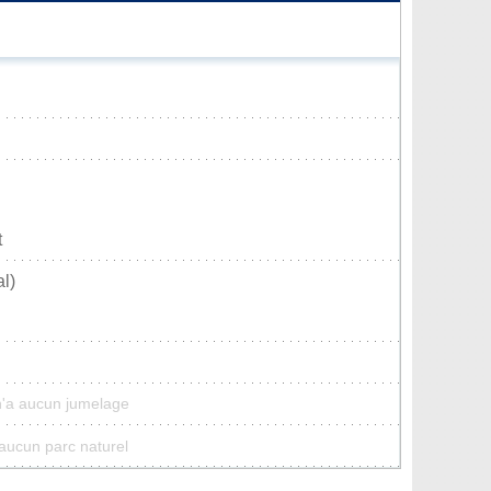
t
l)
n'a aucun jumelage
'aucun parc naturel