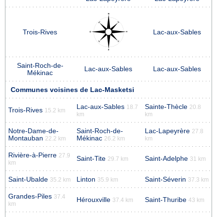
Trois-Rives
Lac-aux-Sables
Saint-Roch-de-
Lac-aux-Sables
Lac-aux-Sables
Mékinac
Communes voisines de Lac-Masketsi
Lac-aux-Sables
Sainte-Thècle
18.7
20.8
Trois-Rives
15.2 km
km
km
Notre-Dame-de-
Saint-Roch-de-
Lac-Lapeyrère
27.8
Montauban
Mékinac
22.2 km
26.2 km
km
Rivière-à-Pierre
27.9
Saint-Tite
Saint-Adelphe
29.7 km
31 km
km
Saint-Ubalde
Linton
Saint-Séverin
35.2 km
35.9 km
37.3 km
Grandes-Piles
37.4
Hérouxville
Saint-Thuribe
37.4 km
43 km
km