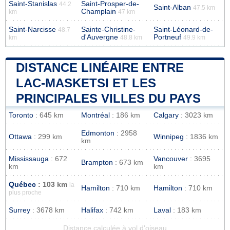
Saint-Stanislas
Saint-Prosper-de-
44.2
Saint-Alban
47.5 km
Champlain
km
47 km
Saint-Narcisse
Sainte-Christine-
Saint-Léonard-de-
48.7
d'Auvergne
Portneuf
km
48.8 km
49.9 km
DISTANCE LINÉAIRE ENTRE
LAC-MASKETSI ET LES
PRINCIPALES VILLES DU PAYS
Toronto
: 645 km
Montréal
: 186 km
Calgary
: 3023 km
Edmonton
: 2958
Ottawa
: 299 km
Winnipeg
: 1836 km
km
Mississauga
: 672
Vancouver
: 3695
Brampton
: 673 km
km
km
Québec
: 103 km
la
Hamilton
: 710 km
Hamilton
: 710 km
plus proche
Surrey
: 3678 km
Halifax
: 742 km
Laval
: 183 km
Distance calculée à vol d'oiseau