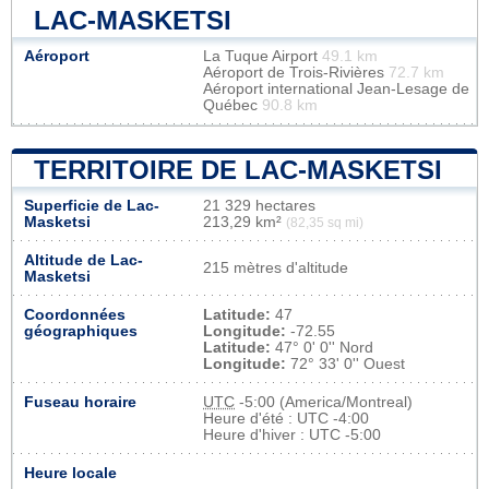
LAC-MASKETSI
Aéroport
La Tuque Airport
49.1 km
Aéroport de Trois-Rivières
72.7 km
Aéroport international Jean-Lesage de
Québec
90.8 km
TERRITOIRE DE LAC-MASKETSI
Superficie de Lac-
21 329 hectares
Masketsi
213,29 km²
(82,35 sq mi)
Altitude de Lac-
215 mètres d'altitude
Masketsi
Coordonnées
Latitude:
47
géographiques
Longitude:
-72.55
Latitude:
47° 0' 0'' Nord
Longitude:
72° 33' 0'' Ouest
Fuseau horaire
UTC
-5:00 (America/Montreal)
Heure d'été : UTC -4:00
Heure d'hiver : UTC -5:00
Heure locale