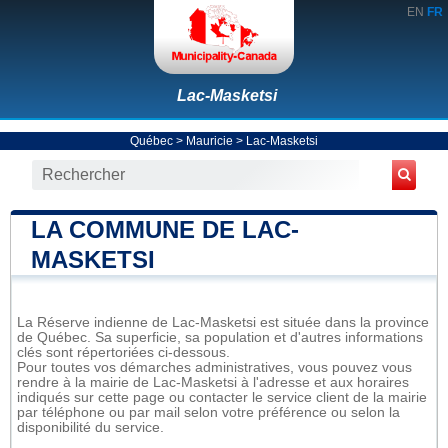
EN
FR
Lac-Masketsi
Québec
>
Mauricie
>
Lac-Masketsi
LA COMMUNE DE LAC-
MASKETSI
La Réserve indienne de Lac-Masketsi est située dans la province
de Québec. Sa superficie, sa population et d'autres informations
clés sont répertoriées ci-dessous.
Pour toutes vos démarches administratives, vous pouvez vous
rendre à la mairie de Lac-Masketsi à l'adresse et aux horaires
indiqués sur cette page ou contacter le service client de la mairie
par téléphone ou par mail selon votre préférence ou selon la
disponibilité du service.