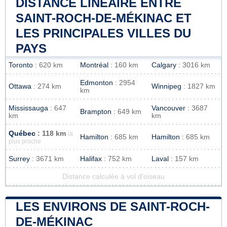
DISTANCE LINÉAIRE ENTRE
SAINT-ROCH-DE-MÉKINAC ET
LES PRINCIPALES VILLES DU
PAYS
Toronto
: 620 km
Montréal
: 160 km
Calgary
: 3016 km
Edmonton
: 2954
Ottawa
: 274 km
Winnipeg
: 1827 km
km
Mississauga
: 647
Vancouver
: 3687
Brampton
: 649 km
km
km
Québec
: 118 km
la
Hamilton
: 685 km
Hamilton
: 685 km
plus proche
Surrey
: 3671 km
Halifax
: 752 km
Laval
: 157 km
Distance calculée à vol d'oiseau
LES ENVIRONS DE SAINT-ROCH-
DE-MÉKINAC