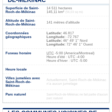
Superficie de Saint-
14 511 hectares
Roch-de-Mékinac
145,11 km²
(56,03 sq mi)
Altitude de Saint-
141 mètres d'altitude
Roch-de-Mékinac
Coordonnées
Latitude:
46.817
géographiques
Longitude:
-72.767
Latitude:
46° 49' 1'' Nord
Longitude:
72° 46' 1'' Ouest
Fuseau horaire
UTC
-5:00 (America/Montreal)
Heure d'été : UTC -4:00
Heure d'hiver : UTC -5:00
Heure locale
Villes jumelées avec
Actuellement, Saint-Roch-de-Mékinac
Saint-Roch-de-
n'a aucun jumelage
Mékinac
Parc naturel
Saint-Roch-de-Mékinac ne fait partie d'aucun
parc naturel