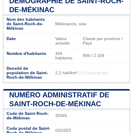
DÉMOGRAPHIE DE SAINT-ROCH-
DE-MÉKINAC
Nom des habitants
de Saint-Roch-de-
Mékinacois, oise
Mékinac
Date
Valeur
Classé par province /
actuelle
Pays
Nombre d'habitants
304
894 / 2 109
habitants
Densité de
population de Saint-
2,1 hab/km²
(5,4 pop/sq mi)
Roch-de-Mékinac
NUMÉRO ADMINISTRATIF DE
SAINT-ROCH-DE-MÉKINAC
Code de Saint-Roch-
35045
de-Mékinac
Code postal de Saint-
G0X2E0
Roch-de-Mékinac