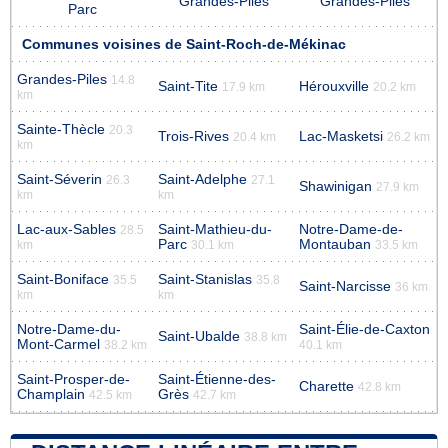
Grandes-Piles
Grandes-Piles
Parc
Communes voisines de Saint-Roch-de-Mékinac
Grandes-Piles
14.8
Saint-Tite
Hérouxville
17.9 km
20.2 km
km
Sainte-Thècle
20.3
Trois-Rives
Lac-Masketsi
20.4 km
26.2 km
km
Saint-Séverin
Saint-Adelphe
26.3
27.1
Shawinigan
27.9 km
km
km
Lac-aux-Sables
Saint-Mathieu-du-
Notre-Dame-de-
28.5
Parc
Montauban
km
30.1 km
33.5 km
Saint-Boniface
Saint-Stanislas
35.5
35.8
Saint-Narcisse
36 km
km
km
Notre-Dame-du-
Saint-Élie-de-Caxton
Saint-Ubalde
38.8 km
Mont-Carmel
38.2 km
40.1 km
Saint-Prosper-de-
Saint-Étienne-des-
Charette
42.8 km
Champlain
Grès
42.5 km
42.7 km