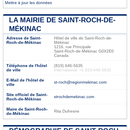
Mettre à jour les données
LA MAIRIE DE SAINT-ROCH-DE-
MÉKINAC
Adresse de Saint-
Hôtel de ville de Saint-Roch-de-
Roch-de-Mékinac
Mékinac
1216, rue Principale
Saint-Roch-de-Mékinac G0X2E0
Canada
Téléphone de l'hôtel
(819) 646-5635
de ville
International: +1 819-646-5635
E-Mail de l'hôtel de
st-roch@regionmekinac.com
ville
Site officiel de Saint-
strochdemekinac.com
Roch-de-Mékinac
Maire de Saint-Roch-
Rita Dufresne
de-Mékinac