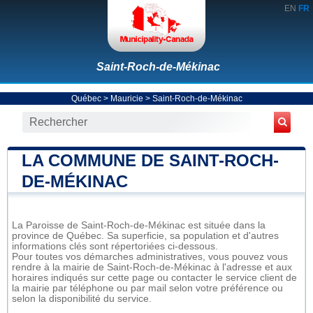
EN
FR
Saint-Roch-de-Mékinac
Québec
>
Mauricie
>
Saint-Roch-de-Mékinac
LA COMMUNE DE SAINT-ROCH-
DE-MÉKINAC
La Paroisse de Saint-Roch-de-Mékinac est située dans la
province de Québec. Sa superficie, sa population et d'autres
informations clés sont répertoriées ci-dessous.
Pour toutes vos démarches administratives, vous pouvez vous
rendre à la mairie de Saint-Roch-de-Mékinac à l'adresse et aux
horaires indiqués sur cette page ou contacter le service client de
la mairie par téléphone ou par mail selon votre préférence ou
selon la disponibilité du service.