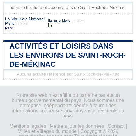
dans le territoire et aux environs de Saint-Roch-de-Mékinac
La Mauricie National
Île aux Noix
31.8 km
Park
17.8 km
Île
Parc
ACTIVITÉS ET LOISIRS DANS
LES ENVIRONS DE SAINT-ROCH-
DE-MÉKINAC
Aucune activité référencé sur Saint-Roch-de-Mékinac
Notre site web n'est affilié ou parrainé par aucun
bureau gouvernemental du pays. Nous sommes une
entreprise indépendante dédiée à fournir des
informations précieuses aux citoyens et résidents du
pays.
Mentions légales
|
Mettre à jour les données
|
Contact
|
Villes et Villages du monde
| Copyright © 2026