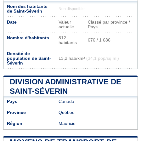
Nom des habitants
Non disponible
de Saint-Séverin
Date
Valeur
Classé par province /
actuelle
Pays
Nombre d'habitants
812
676 / 1 686
habitants
Densité de
population de Saint-
13,2 hab/km²
(34,1 pop/sq mi)
Séverin
DIVISION ADMINISTRATIVE DE
SAINT-SÉVERIN
Pays
Canada
Province
Québec
Région
Mauricie