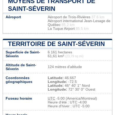
MOYENS DE TRANSPORT DE
SAINT-SÉVERIN
Aéroport
Aéroport de Trois-Rivières
37.6 km
Aéroport international Jean-Lesage de
Québec
85.2 km
La Tuque Airport
85.5 km
TERRITOIRE DE SAINT-SÉVERIN
Superficie de Saint-
6 161 hectares
Séverin
61,61 km²
(23,79 sq mi)
Altitude de Saint-
124 mètres d'altitude
Séverin
Coordonnées
Latitude:
46.667
géographiques
Longitude:
-72.5
Latitude:
46° 40' 1'' Nord
Longitude:
72° 30' 0'' Ouest
Fuseau horaire
UTC
-5:00 (America/Montreal)
Heure d'été : UTC -4:00
Heure d'hiver : UTC -5:00