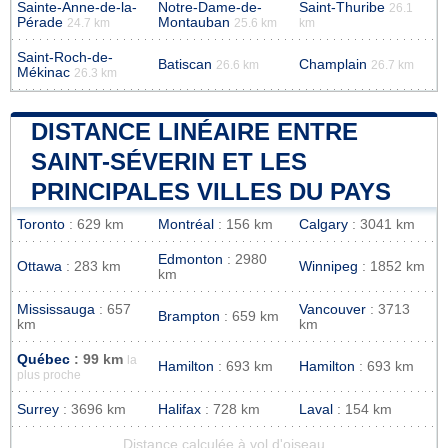
Sainte-Anne-de-la-
Notre-Dame-de-
Saint-Thuribe
26.1
Pérade
Montauban
24.7 km
25.6 km
km
Saint-Roch-de-
Batiscan
Champlain
26.6 km
26.7 km
Mékinac
26.3 km
DISTANCE LINÉAIRE ENTRE
SAINT-SÉVERIN ET LES
PRINCIPALES VILLES DU PAYS
Toronto
: 629 km
Montréal
: 156 km
Calgary
: 3041 km
Edmonton
: 2980
Ottawa
: 283 km
Winnipeg
: 1852 km
km
Mississauga
: 657
Vancouver
: 3713
Brampton
: 659 km
km
km
Québec
: 99 km
la
Hamilton
: 693 km
Hamilton
: 693 km
plus proche
Surrey
: 3696 km
Halifax
: 728 km
Laval
: 154 km
Distance calculée à vol d'oiseau