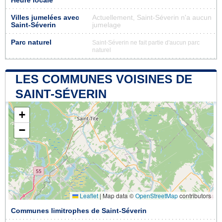
Heure locale
Villes jumelées avec
Actuellement, Saint-Séverin n'a aucun
Saint-Séverin
jumelage
Parc naturel
Saint-Séverin ne fait partie d'aucun parc
naturel
LES COMMUNES VOISINES DE
SAINT-SÉVERIN
+
−
Leaflet
|
Map data ©
OpenStreetMap
contributors
Communes limitrophes de Saint-Séverin