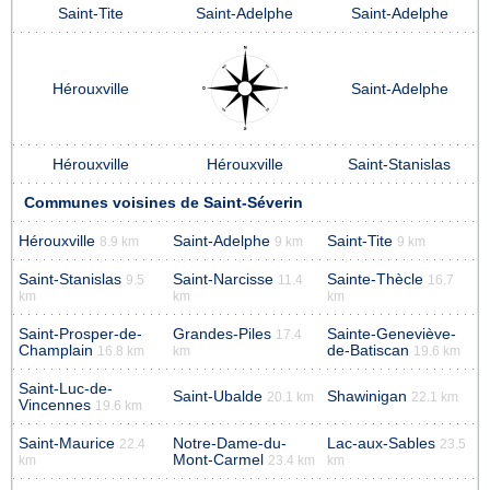
Saint-Tite
Saint-Adelphe
Saint-Adelphe
Hérouxville
Saint-Adelphe
Hérouxville
Hérouxville
Saint-Stanislas
Communes voisines de Saint-Séverin
Hérouxville
Saint-Adelphe
Saint-Tite
8.9 km
9 km
9 km
Saint-Stanislas
Saint-Narcisse
Sainte-Thècle
9.5
11.4
16.7
km
km
km
Saint-Prosper-de-
Grandes-Piles
Sainte-Geneviève-
17.4
Champlain
de-Batiscan
16.8 km
km
19.6 km
Saint-Luc-de-
Saint-Ubalde
Shawinigan
20.1 km
22.1 km
Vincennes
19.6 km
Saint-Maurice
Notre-Dame-du-
Lac-aux-Sables
22.4
23.5
Mont-Carmel
km
23.4 km
km