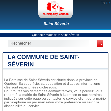
EN
FR
Saint-Séverin
Québec
>
Mauricie
>
Saint-Séverin
LA COMMUNE DE SAINT-
SÉVERIN
La Paroisse de Saint-Séverin est située dans la province de
Québec. Sa superficie, sa population et d'autres informations
clés sont répertoriées ci-dessous.
Pour toutes vos démarches administratives, vous pouvez vous
rendre à la mairie de Saint-Séverin à l'adresse et aux horaires
indiqués sur cette page ou contacter le service client de la mairie
par téléphone ou par mail selon votre préférence ou selon la
disponibilité du service.