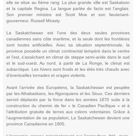
elle se situe au 6ème rang. La plus grande ville est Saskatoon
et la capitale Regina. La langue parlée de facto est l’anglais.
Son premier ministre est Scott Moe et son lieutenant-
gouverneur, Russell Mirasty.
La Saskatchewan est l'une des deux seules provinces
canadiennes sans côte maritime, et la seule dont les frontières
sont toutes artificielles. Avec sa situation septentrionale, la
province possède un climat continental tempéré dans le centre
et l'est, s'asséchant en climat de steppe semi-aride dans le sud
et le sud-ouest. Au nord, à partir de La Ronge, le climat est
subarctique. Les hivers sont froids et les étés très chauds avec
d’éventuelles tornades et orages violents.
Avant l'arrivée des Européens, la Saskatchewan est peuplée
par les Athabaskans, les Algonquiens et les Sioux. Ces derniers
seront déplacés par la force dans les années 1870 suite à la
construction du chemin de fer « le Canadien Pacifique » et à
l’attribution gratuite de terres aux colons volontaires. Grâce à
l’augmentation de sa population, La Saskatchewan devient une
province Canadienne en 1905.
L’économie repose principalement sur l’agriculture (blé, maïs,