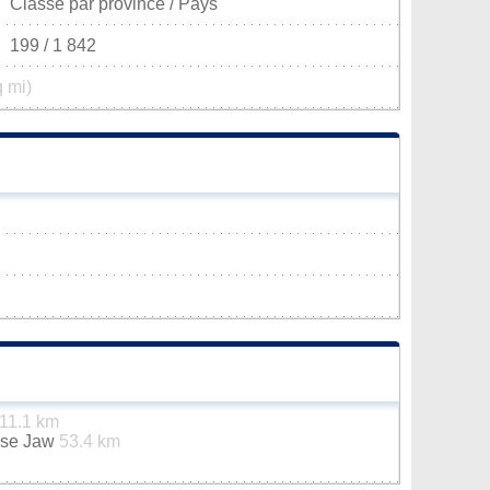
Classé par province / Pays
199 / 1 842
q mi)
11.1 km
ose Jaw
53.4 km