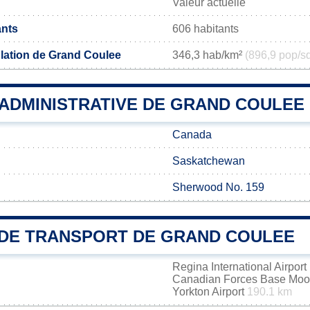
Valeur actuelle
ants
606 habitants
lation de Grand Coulee
346,3 hab/km²
(896,9 pop/s
 ADMINISTRATIVE DE GRAND COULEE
Canada
Saskatchewan
Sherwood No. 159
DE TRANSPORT DE GRAND COULEE
Regina International Airport
Canadian Forces Base Mo
Yorkton Airport
190.1 km