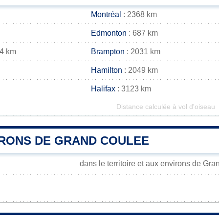
Montréal
: 2368 km
Edmonton
: 687 km
44 km
Brampton
: 2031 km
Hamilton
: 2049 km
Halifax
: 3123 km
Distance calculée à vol d'oiseau
IRONS DE GRAND COULEE
dans le territoire et aux environs de Gr