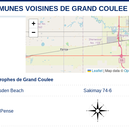
MUNES VOISINES DE GRAND COULEE
+
−
Leaflet
|
Map data ©
Op
rophes de Grand Coulee
sden Beach
Sakimay 74-6
Pense