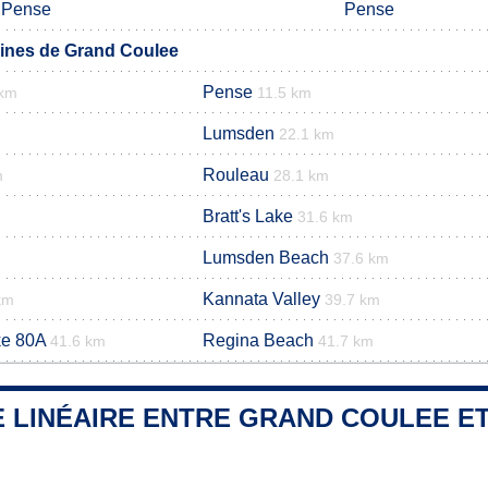
Pense
Pense
nes de Grand Coulee
Pense
 km
11.5 km
Lumsden
22.1 km
Rouleau
m
28.1 km
Bratt's Lake
31.6 km
Lumsden Beach
37.6 km
Kannata Valley
km
39.7 km
ke 80A
Regina Beach
41.6 km
41.7 km
 LINÉAIRE ENTRE GRAND COULEE ET