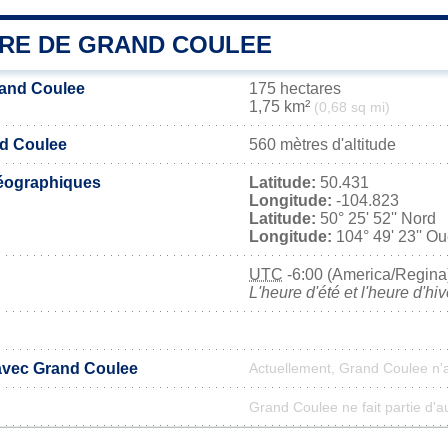
IRE DE GRAND COULEE
rand Coulee
175 hectares
1,75 km²
(0,68 sq mi)
nd Coulee
560 mètres d'altitude
éographiques
Latitude:
50.431
Longitude:
-104.823
Latitude:
50° 25' 52'' Nord
Longitude:
104° 49' 23'' Ou
UTC
-6:00 (America/Regina
L'heure d'été et l'heure d'hi
 avec Grand Coulee
Actuellement, Grand Coulee n'
Grand Coulee ne fait partie d'a