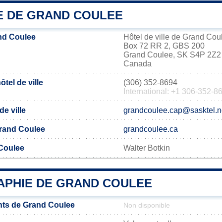
IE DE GRAND COULEE
nd Coulee
Hôtel de ville de Grand Cou
Box 72 RR 2, GBS 200
Grand Coulee, SK S4P 2Z2
Canada
tel de ville
(306) 352-8694
International: +1 306-352-8
de ville
grandcoulee.cap@sasktel.n
 Grand Coulee
grandcoulee.ca
Coulee
Walter Botkin
PHIE DE GRAND COULEE
nts de Grand Coulee
Non disponible