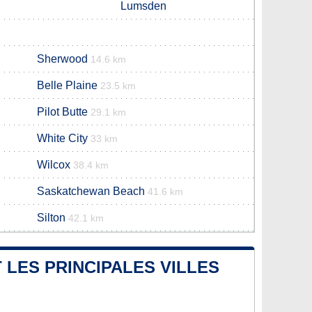
Lumsden
Sherwood
14.6 km
Belle Plaine
23.5 km
Pilot Butte
29.1 km
White City
33 km
Wilcox
38.4 km
Saskatchewan Beach
41.6 km
Silton
42.1 km
 LES PRINCIPALES VILLES