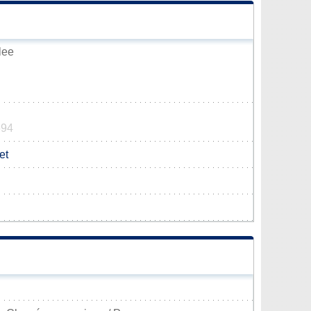
lee
694
et