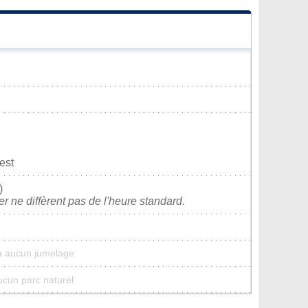
est
)
ver ne diffèrent pas de l'heure standard.
a aucun jumelage
ucun parc naturel