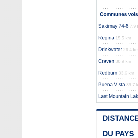
Communes voisi
Sakimay 74-6
7.9
Regina
15.5 km
Drinkwater
26.4 k
Craven
30.9 km
Redburn
33.6 km
Buena Vista
39.7 
Last Mountain La
DISTANCE
DU PAYS