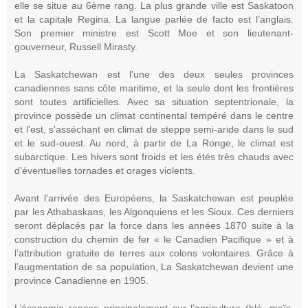
elle se situe au 6ème rang. La plus grande ville est Saskatoon
et la capitale Regina. La langue parlée de facto est l’anglais.
Son premier ministre est Scott Moe et son lieutenant-
gouverneur, Russell Mirasty.
La Saskatchewan est l'une des deux seules provinces
canadiennes sans côte maritime, et la seule dont les frontières
sont toutes artificielles. Avec sa situation septentrionale, la
province possède un climat continental tempéré dans le centre
et l'est, s'asséchant en climat de steppe semi-aride dans le sud
et le sud-ouest. Au nord, à partir de La Ronge, le climat est
subarctique. Les hivers sont froids et les étés très chauds avec
d’éventuelles tornades et orages violents.
Avant l'arrivée des Européens, la Saskatchewan est peuplée
par les Athabaskans, les Algonquiens et les Sioux. Ces derniers
seront déplacés par la force dans les années 1870 suite à la
construction du chemin de fer « le Canadien Pacifique » et à
l’attribution gratuite de terres aux colons volontaires. Grâce à
l’augmentation de sa population, La Saskatchewan devient une
province Canadienne en 1905.
L’économie repose principalement sur l’agriculture (blé, maïs,