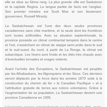
elle se situe au 6ème rang. La plus grande ville est Saskatoon
et la capitale Regina. La langue parlée de facto est l’anglais.
Son premier ministre est Scott Moe et son lieutenant-
gouverneur, Russell Mirasty.
La Saskatchewan est l'une des deux seules provinces
canadiennes sans côte maritime, et la seule dont les frontières
sont toutes artificielles. Avec sa situation septentrionale, la
province possède un climat continental tempéré dans le centre
et l'est, s'asséchant en climat de steppe semi-aride dans le sud
et le sud-ouest. Au nord, à partir de La Ronge, le climat est
subarctique. Les hivers sont froids et les étés très chauds avec
d’éventuelles tornades et orages violents.
Avant l'arrivée des Européens, la Saskatchewan est peuplée
par les Athabaskans, les Algonquiens et les Sioux. Ces derniers
seront déplacés par la force dans les années 1870 suite à la
construction du chemin de fer « le Canadien Pacifique » et à
l’attribution gratuite de terres aux colons volontaires. Grâce à
l’augmentation de sa population, La Saskatchewan devient une
province Canadienne en 1905.
L’économie repose principalement sur l’agriculture (blé, maïs,