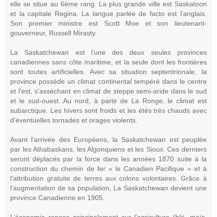
elle se situe au 6ème rang. La plus grande ville est Saskatoon
et la capitale Regina. La langue parlée de facto est l’anglais.
Son premier ministre est Scott Moe et son lieutenant-
gouverneur, Russell Mirasty.
La Saskatchewan est l'une des deux seules provinces
canadiennes sans côte maritime, et la seule dont les frontières
sont toutes artificielles. Avec sa situation septentrionale, la
province possède un climat continental tempéré dans le centre
et l'est, s'asséchant en climat de steppe semi-aride dans le sud
et le sud-ouest. Au nord, à partir de La Ronge, le climat est
subarctique. Les hivers sont froids et les étés très chauds avec
d’éventuelles tornades et orages violents.
Avant l'arrivée des Européens, la Saskatchewan est peuplée
par les Athabaskans, les Algonquiens et les Sioux. Ces derniers
seront déplacés par la force dans les années 1870 suite à la
construction du chemin de fer « le Canadien Pacifique » et à
l’attribution gratuite de terres aux colons volontaires. Grâce à
l’augmentation de sa population, La Saskatchewan devient une
province Canadienne en 1905.
L’économie repose principalement sur l’agriculture (blé, maïs,