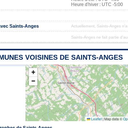
Heure d'hiver : UTC -5:00
 avec Saints-Anges
Actuellement, Saints-Anges n'
Saints-Anges ne fait partie d'a
MUNES VOISINES DE SAINTS-ANGES
+
−
Leaflet
|
Map data ©
Op
rophes de Saints-Anges