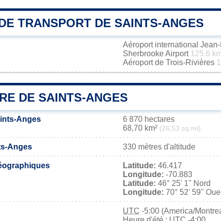
DE TRANSPORT DE SAINTS-ANGES
Aéroport international Jea
Sherbrooke Airport
125.6 k
Aéroport de Trois-Rivières
1
IRE DE SAINTS-ANGES
aints-Anges
6 870 hectares
68,70 km²
(26,53 sq mi)
nts-Anges
330 mètres d'altitude
éographiques
Latitude:
46.417
Longitude:
-70.883
Latitude:
46° 25' 1'' Nord
Longitude:
70° 52' 59'' Oue
UTC
-5:00 (America/Montrea
Heure d'été : UTC -4:00