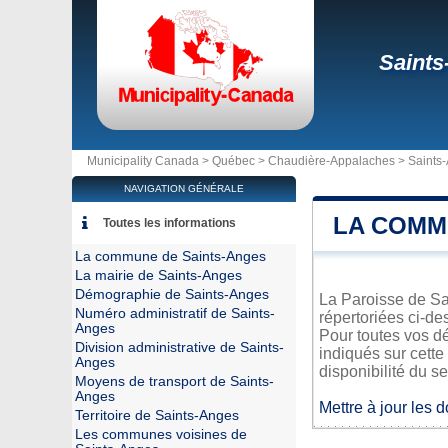
Saints
Municipality Canada >
Québec
>
Chaudière-Appalaches
>
Saints
NAVIGATION GÉNÉRALE
LA COMM
Toutes les informations
La commune de Saints-Anges
La mairie de Saints-Anges
Démographie de Saints-Anges
La Paroisse de Sai
Numéro administratif de Saints-
répertoriées ci-de
Anges
Pour toutes vos d
Division administrative de Saints-
indiqués sur cette
Anges
disponibilité du se
Moyens de transport de Saints-
Anges
Mettre à jour les 
Territoire de Saints-Anges
Les communes voisines de