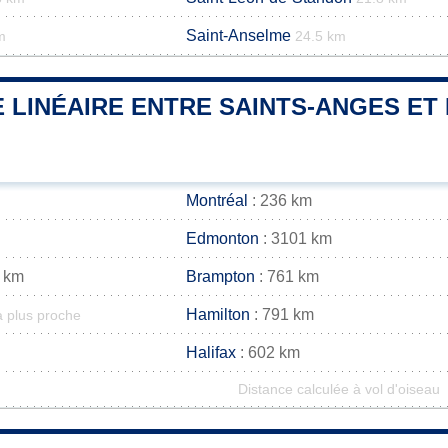
Saint-Anselme
m
24.5 km
 LINÉAIRE ENTRE SAINTS-ANGES ET 
Montréal
: 236 km
Edmonton
: 3101 km
 km
Brampton
: 761 km
Hamilton
: 791 km
a plus proche
Halifax
: 602 km
Distance calculée à vol d'oiseau