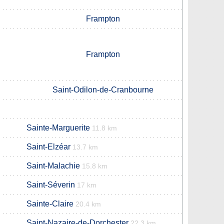
Frampton
Frampton
Saint-Odilon-de-Cranbourne
Sainte-Marguerite
11.8 km
Saint-Elzéar
13.7 km
Saint-Malachie
15.8 km
Saint-Séverin
17 km
Sainte-Claire
20.4 km
Saint-Nazaire-de-Dorchester
22.3 km