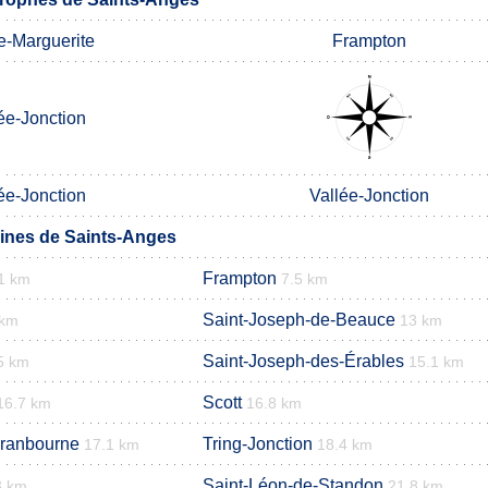
e-Marguerite
Frampton
ée-Jonction
ée-Jonction
Vallée-Jonction
nes de Saints-Anges
Frampton
1 km
7.5 km
Saint-Joseph-de-Beauce
 km
13 km
Saint-Joseph-des-Érables
5 km
15.1 km
Scott
16.7 km
16.8 km
Cranbourne
Tring-Jonction
17.1 km
18.4 km
Saint-Léon-de-Standon
3 km
21.8 km