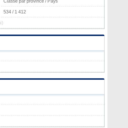
Classé par province / Pays
534 / 1 412
i)