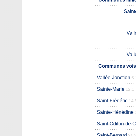
Saint
Vall
Vall
Communes voisi
Vallée-Jonction
6.
Sainte-Marie
12.1
Saint-Frédéric
14.
Sainte-Hénédine
Saint-Odilon-de-
Saint-Bernard
21.