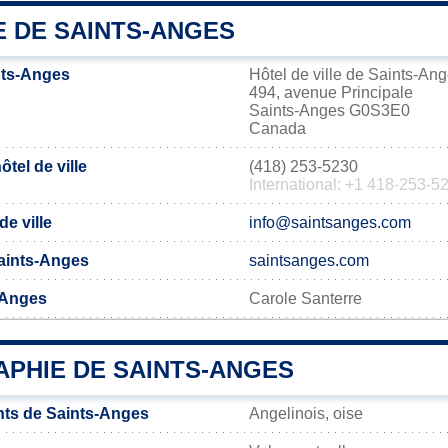
E DE SAINTS-ANGES
nts-Anges
Hôtel de ville de Saints-An
494, avenue Principale
Saints-Anges G0S3E0
Canada
tel de ville
(418) 253-5230
International: +1 418-253-5
de ville
info@saintsanges.com
 Saints-Anges
saintsanges.com
-Anges
Carole Santerre
PHIE DE SAINTS-ANGES
nts de Saints-Anges
Angelinois, oise