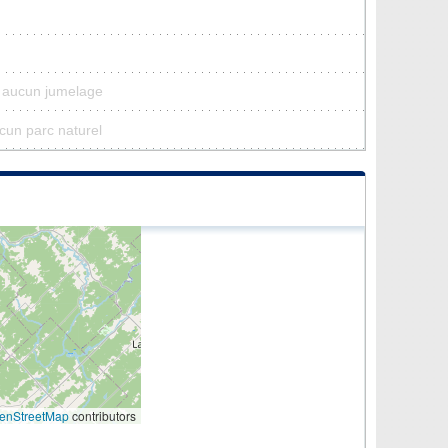
a aucun jumelage
ucun parc naturel
enStreetMap
contributors