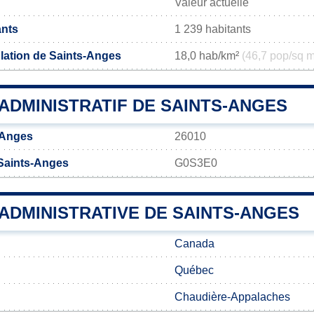
Valeur actuelle
ants
1 239 habitants
lation de Saints-Anges
18,0 hab/km²
(46,7 pop/sq m
ADMINISTRATIF DE SAINTS-ANGES
-Anges
26010
Saints-Anges
G0S3E0
 ADMINISTRATIVE DE SAINTS-ANGES
Canada
Québec
Chaudière-Appalaches