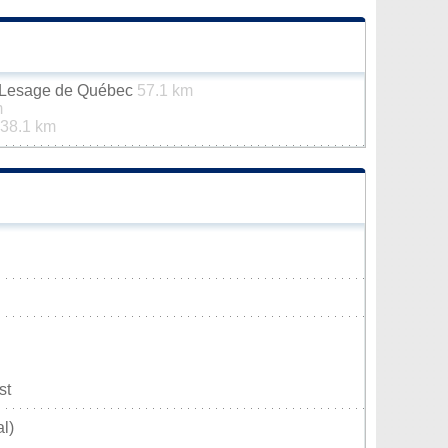
n-Lesage de Québec
57.1 km
m
38.1 km
st
l)