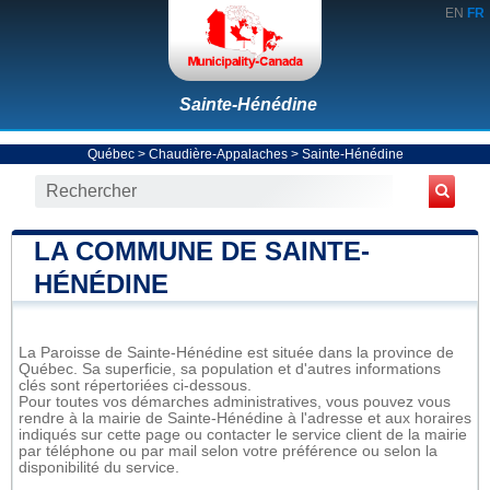
EN
FR
Sainte-Hénédine
Québec
>
Chaudière-Appalaches
>
Sainte-Hénédine
LA COMMUNE DE SAINTE-
HÉNÉDINE
La Paroisse de Sainte-Hénédine est située dans la province de
Québec. Sa superficie, sa population et d'autres informations
clés sont répertoriées ci-dessous.
Pour toutes vos démarches administratives, vous pouvez vous
rendre à la mairie de Sainte-Hénédine à l'adresse et aux horaires
indiqués sur cette page ou contacter le service client de la mairie
par téléphone ou par mail selon votre préférence ou selon la
disponibilité du service.