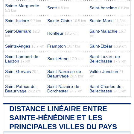
Sainte-Marguerite
Scott
Saint-Anselme
8.5 km
8.8 km
5.3 km
Saint-Isidore
Sainte-Claire
Sainte-Marie
9.7 km
10.5 km
11.8 km
Saint-Bernard
Saint-Malachie
12.8
16.7
Honfleur
13.5 km
km
km
Saints-Anges
Frampton
Saint-Elzéar
16.7 km
16.7 km
16.9 km
Saint-Lambert-de-
Saint-Lazare-de-
Saint-Henri
17.9 km
Lauzon
Bellechasse
17 km
17.9 km
Saint-Gervais
Saint-Narcisse-de-
Vallée-Jonction
20.1
21
Beaurivage
km
20.5 km
km
Saint-Patrice-de-
Saint-Nazaire-de-
Saint-Charles-de-
Beaurivage
Dorchester
Bellechasse
24.2 km
24.2 km
24.3 km
DISTANCE LINÉAIRE ENTRE
SAINTE-HÉNÉDINE ET LES
PRINCIPALES VILLES DU PAYS