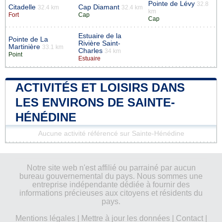
Pointe de Lévy
32.8
Citadelle
Cap Diamant
32.4 km
32.4 km
km
Fort
Cap
Cap
Estuaire de la
Pointe de La
Rivière Saint-
Martinière
33.1 km
Charles
34 km
Point
Estuaire
ACTIVITÉS ET LOISIRS DANS
LES ENVIRONS DE SAINTE-
HÉNÉDINE
Aucune activité référencé sur Sainte-Hénédine
Notre site web n'est affilié ou parrainé par aucun
bureau gouvernemental du pays. Nous sommes une
entreprise indépendante dédiée à fournir des
informations précieuses aux citoyens et résidents du
pays.
Mentions légales
|
Mettre à jour les données
|
Contact
|