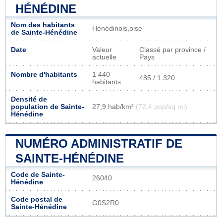
HÉNÉDINE
Nom des habitants
Hénédinois,oise
de Sainte-Hénédine
Date
Valeur
Classé par province /
actuelle
Pays
Nombre d'habitants
1 440
485 / 1 320
habitants
Densité de
population de Sainte-
27,9 hab/km²
(72,4 pop/sq mi)
Hénédine
NUMÉRO ADMINISTRATIF DE
SAINTE-HÉNÉDINE
Code de Sainte-
26040
Hénédine
Code postal de
G0S2R0
Sainte-Hénédine