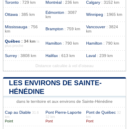
Toronto
: 729 km
Montréal
: 236 km
Calgary
: 3152 km
Edmonton
: 3087
Ottawa
: 385 km
Winnipeg
: 1965 km
km
Mississauga
: 756
Vancouver
: 3824
Brampton
: 759 km
km
km
Québec
: 34 km
la
Hamilton
: 790 km
Hamilton
: 790 km
plus proche
Surrey
: 3808 km
Halifax
: 613 km
Laval
: 239 km
Distance calculée à vol d'oiseau
LES ENVIRONS DE SAINTE-
HÉNÉDINE
dans le territoire et aux environs de Sainte-Hénédine
Cap au Diable
Pont Pierre-Laporte
Pont de Québec
31.6
32
km
32 km
km
Point
Pont
Pont