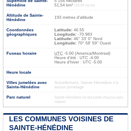
Superficie de Sainte-
5 154 hectares
Hénédine
51,54 km²
(19,90 sq mi)
Altitude de Sainte-
193 mètres d'altitude
Hénédine
Coordonnées
Latitude:
46.55
géographiques
Longitude:
-70.983
Latitude:
46° 33' 0'' Nord
Longitude:
70° 58' 59'' Ouest
Fuseau horaire
UTC
-5:00 (America/Montreal)
Heure d'été : UTC -4:00
Heure d'hiver : UTC -5:00
Heure locale
Villes jumelées avec
Actuellement, Sainte-Hénédine n'a
Sainte-Hénédine
aucun jumelage
Parc naturel
Sainte-Hénédine ne fait partie d'aucun parc
naturel
LES COMMUNES VOISINES DE
SAINTE-HÉNÉDINE