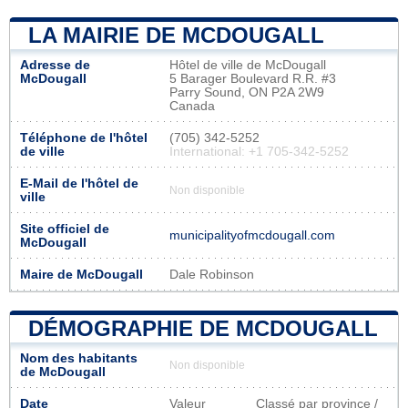
LA MAIRIE DE MCDOUGALL
Adresse de
Hôtel de ville de McDougall
McDougall
5 Barager Boulevard R.R. #3
Parry Sound, ON P2A 2W9
Canada
Téléphone de l'hôtel
(705) 342-5252
de ville
International: +1 705-342-5252
E-Mail de l'hôtel de
Non disponible
ville
Site officiel de
municipalityofmcdougall.com
McDougall
Maire de McDougall
Dale Robinson
DÉMOGRAPHIE DE MCDOUGALL
Nom des habitants
Non disponible
de McDougall
Date
Valeur
Classé par province /