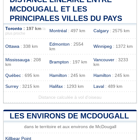
MCDOUGALL ET LES
PRINCIPALES VILLES DU PAYS
Toronto
: 197 km
la
Montréal
: 497 km
Calgary
: 2575 km
plus proche
Edmonton
: 2554
Ottawa
: 338 km
Winnipeg
: 1372 km
km
Mississauga
: 208
Vancouver
: 3233
Brampton
: 197 km
km
km
Québec
: 695 km
Hamilton
: 245 km
Hamilton
: 245 km
Surrey
: 3215 km
Halifax
: 1293 km
Laval
: 489 km
Distance calculée à vol d'oiseau
LES ENVIRONS DE MCDOUGALL
dans le territoire et aux environs de McDougall
Killbear Point