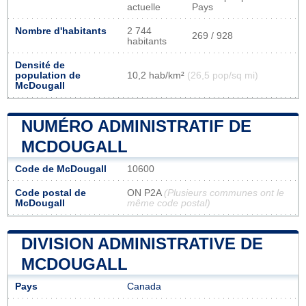
actuelle
Pays
Nombre d'habitants
2 744
269 / 928
habitants
Densité de
population de
10,2 hab/km²
(26,5 pop/sq mi)
McDougall
NUMÉRO ADMINISTRATIF DE
MCDOUGALL
Code de McDougall
10600
Code postal de
ON P2A
(Plusieurs communes ont le
McDougall
même code postal)
DIVISION ADMINISTRATIVE DE
MCDOUGALL
Pays
Canada