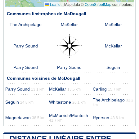
Leaflet
|
Map data ©
OpenStreetMap
contributors
Communes limitrophes de McDougall
The Archipelago
McKellar
McKellar
Parry Sound
McKellar
Parry Sound
Parry Sound
Seguin
Communes voisines de McDougall
Parry Sound
McKellar
Carling
13.1 km
13.5 km
15.7 km
The Archipelago
32.2
Seguin
Whitestone
24.8 km
26.1 km
km
McMurrich/Monteith
Magnetawan
Ryerson
38.5 km
43.6 km
41.7 km
DISTANCE LINÉAIRE ENTRE