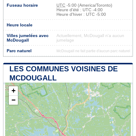
Fuseau horaire
UTC
-5:00 (America/Toronto)
Heure d'été : UTC -4:00
Heure d'hiver : UTC -5:00
Heure locale
Villes jumelées avec
Actuellement, McDougall n'a aucun
McDougall
jumelage
Parc naturel
McDougall ne fait partie d'aucun parc naturel
LES COMMUNES VOISINES DE
MCDOUGALL
+
−