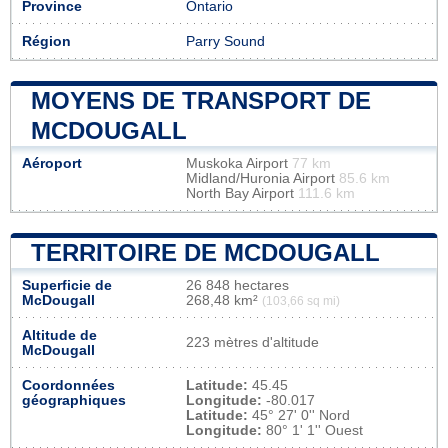
Province
Ontario
Région
Parry Sound
MOYENS DE TRANSPORT DE
MCDOUGALL
Aéroport
Muskoka Airport
77 km
Midland/Huronia Airport
85.6 km
North Bay Airport
111.6 km
TERRITOIRE DE MCDOUGALL
Superficie de
26 848 hectares
McDougall
268,48 km²
(103,66 sq mi)
Altitude de
223 mètres d'altitude
McDougall
Coordonnées
Latitude:
45.45
géographiques
Longitude:
-80.017
Latitude:
45° 27' 0'' Nord
Longitude:
80° 1' 1'' Ouest