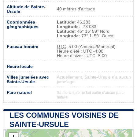
Altitude de Sainte-
40 mètres d'altitude
Ursule
Coordonnées
Latitude:
46.283
géographiques
Longitude:
-73.033
Latitude:
46° 16' 59'' Nord
Longitude:
73° 1' 59'' Ouest
Fuseau horaire
UTC
-5:00 (America/Montreal)
Heure d'été : UTC -4:00
Heure d'hiver : UTC -5:00
Heure locale
Villes jumelées avec
Actuellement, Sainte-Ursule n'a aucun
Sainte-Ursule
jumelage
Parc naturel
Sainte-Ursule ne fait partie d'aucun parc
naturel
LES COMMUNES VOISINES DE
SAINTE-URSULE