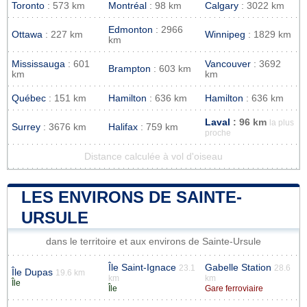
Toronto
: 573 km
Montréal
: 98 km
Calgary
: 3022 km
Edmonton
: 2966
Ottawa
: 227 km
Winnipeg
: 1829 km
km
Mississauga
: 601
Vancouver
: 3692
Brampton
: 603 km
km
km
Québec
: 151 km
Hamilton
: 636 km
Hamilton
: 636 km
Laval
: 96 km
la plus
Surrey
: 3676 km
Halifax
: 759 km
proche
Distance calculée à vol d'oiseau
LES ENVIRONS DE SAINTE-
URSULE
dans le territoire et aux environs de Sainte-Ursule
Île Saint-Ignace
Gabelle Station
23.1
28.6
Île Dupas
19.6 km
km
km
Île
Île
Gare ferroviaire