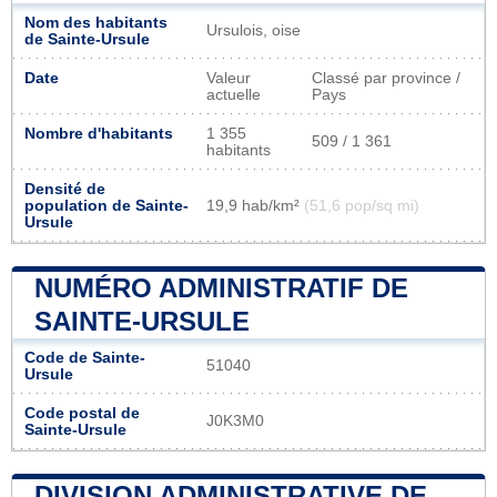
Nom des habitants
Ursulois, oise
de Sainte-Ursule
Date
Valeur
Classé par province /
actuelle
Pays
Nombre d'habitants
1 355
509 / 1 361
habitants
Densité de
population de Sainte-
19,9 hab/km²
(51,6 pop/sq mi)
Ursule
NUMÉRO ADMINISTRATIF DE
SAINTE-URSULE
Code de Sainte-
51040
Ursule
Code postal de
J0K3M0
Sainte-Ursule
DIVISION ADMINISTRATIVE DE