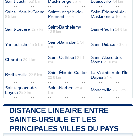
Saint-Justin
Maskinongé
Louiseville
5.3 km
5.7 km
7.4 km
Saint-Léon-le-Grand
Sainte-Angèle-de-
Saint-Édouard-de-
Prémont
Maskinongé
8.5 km
9.4 km
10.6 km
Saint-Barthélemy
Saint-Sévère
Saint-Paulin
12.7 km
14.8 km
13.5 km
Saint-Barnabé
17.4
Yamachiche
Saint-Didace
15.5 km
20 km
km
Saint-Cuthbert
Saint-Alexis-des-
21.4
Charette
20.1 km
Monts
km
21.8 km
Saint-Élie-de-Caxton
La Visitation-de-l'Île-
Berthierville
22.8 km
Dupas
22.8 km
24 km
Saint-Ignace-de-
Saint-Norbert
25.4
Mandeville
26.1 km
Loyola
25.3 km
km
DISTANCE LINÉAIRE ENTRE
SAINTE-URSULE ET LES
PRINCIPALES VILLES DU PAYS