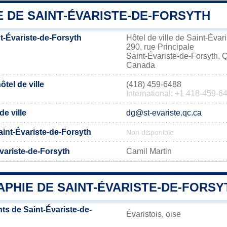
E DE SAINT-ÉVARISTE-DE-FORSYTH
t-Évariste-de-Forsyth
Hôtel de ville de Saint-Évar
290, rue Principale
Saint-Évariste-de-Forsyth
Canada
tel de ville
(418) 459-6488
International: +1 418-459-6
de ville
dg@st-evariste.qc.ca
Saint-Évariste-de-Forsyth
Non disponible
variste-de-Forsyth
Camil Martin
PHIE DE SAINT-ÉVARISTE-DE-FORSY
ts de Saint-Évariste-de-
Évaristois, oise