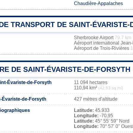
Chaudière-Appalaches
DE TRANSPORT DE SAINT-ÉVARISTE-
Sherbrooke Airport
79.7 km
Aéroport international Jea
Aéroport de Trois-Rivières
1
RE DE SAINT-ÉVARISTE-DE-FORSYTH
int-Évariste-de-Forsyth
11 094 hectares
110,94 km²
(42,83 sq mi)
t-Évariste-de-Forsyth
427 mètres d'altitude
éographiques
Latitude:
45.933
Longitude:
-70.95
Latitude:
45° 55' 59'' Nord
Longitude:
70° 57' 0'' Oues