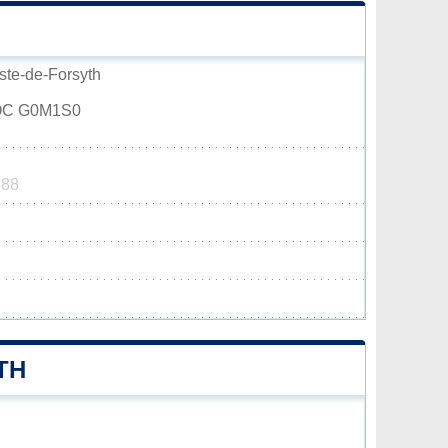
iste-de-Forsyth
, QC G0M1S0
488
TH