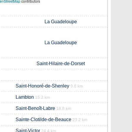
enStreetMap
contributors
La Guadeloupe
La Guadeloupe
Saint-Hilaire-de-Dorset
Saint-Honoré-de-Shenley
9.8 km
Lambton
15.2 km
Saint-Benoît-Labre
18.8 km
Sainte-Clotilde-de-Beauce
23.2 km
Saint-Victor
24.4 km