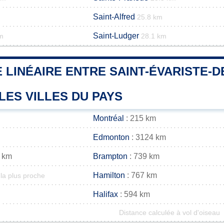
Saint-Alfred
25.8 km
Saint-Ludger
m
28.1 km
 LINÉAIRE ENTRE SAINT-ÉVARISTE-D
LES VILLES DU PAYS
Montréal
: 215 km
Edmonton
: 3124 km
 km
Brampton
: 739 km
Hamilton
: 767 km
la plus proche
Halifax
: 594 km
Distance calculée à vol d'oiseau