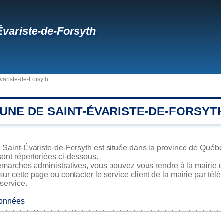
Évariste-de-Forsyth
variste-de-Forsyth
UNE DE SAINT-ÉVARISTE-DE-FORSYT
 Saint-Évariste-de-Forsyth est située dans la province de Québec
sont répertoriées ci-dessous.
marches administratives, vous pouvez vous rendre à la mairie d
sur cette page ou contacter le service client de la mairie par té
 service.
données