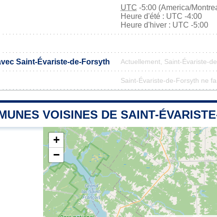
UTC
-5:00 (America/Montrea
Heure d'été : UTC -4:00
Heure d'hiver : UTC -5:00
avec Saint-Évariste-de-Forsyth
Actuellement, Saint-Évariste-d
Saint-Évariste-de-Forsyth ne fai
MUNES VOISINES DE SAINT-ÉVARIST
+
−