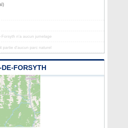
l)
e-Forsyth n'a aucun jumelage
t partie d'aucun parc naturel
E-DE-FORSYTH