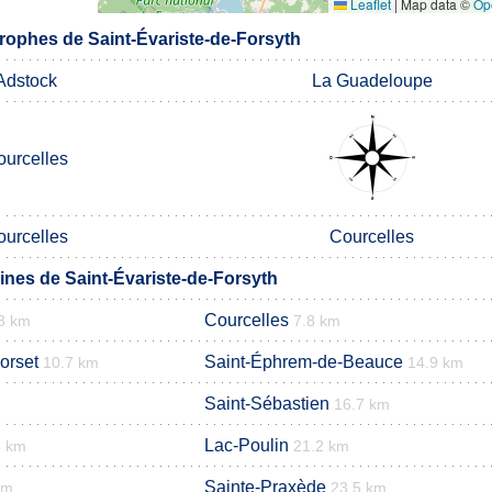
Leaflet
|
Map data ©
Op
ophes de Saint-Évariste-de-Forsyth
Adstock
La Guadeloupe
ourcelles
ourcelles
Courcelles
es de Saint-Évariste-de-Forsyth
Courcelles
3 km
7.8 km
orset
Saint-Éphrem-de-Beauce
10.7 km
14.9 km
Saint-Sébastien
16.7 km
Lac-Poulin
3 km
21.2 km
Sainte-Praxède
km
23.5 km