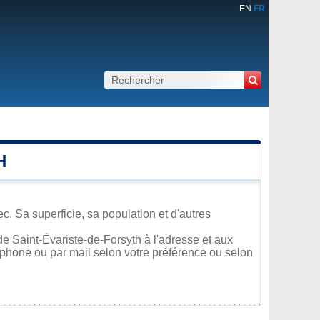
EN
FR
H
. Sa superficie, sa population et d'autres
e Saint-Évariste-de-Forsyth à l'adresse et aux
léphone ou par mail selon votre préférence ou selon