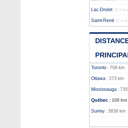
Lac-Drolet
25.3 km
Saint-René
27.4 k
DISTANCE
PRINCIPA
Toronto
: 708 km
Ottawa
: 373 km
Mississauga
: 735
Québec
: 100 km
Surrey
: 3838 km