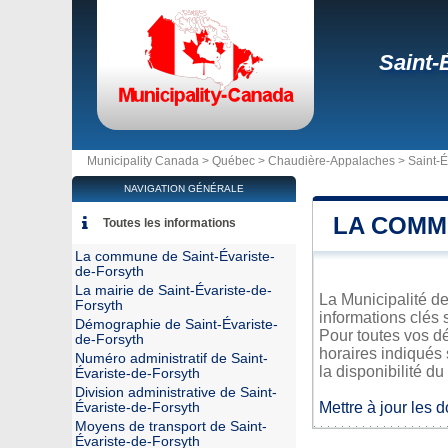
Saint-
Municipality Canada >
Québec
>
Chaudière-Appalaches
>
Saint-É
NAVIGATION GÉNÉRALE
LA COMM
Toutes les informations
La commune de Saint-Évariste-
de-Forsyth
La mairie de Saint-Évariste-de-
La Municipalité de
Forsyth
informations clés 
Démographie de Saint-Évariste-
Pour toutes vos dé
de-Forsyth
horaires indiqués 
Numéro administratif de Saint-
la disponibilité du
Évariste-de-Forsyth
Division administrative de Saint-
Mettre à jour les 
Évariste-de-Forsyth
Moyens de transport de Saint-
Évariste-de-Forsyth