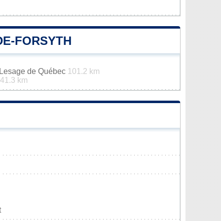
DE-FORSYTH
n-Lesage de Québec
101.2 km
41.3 km
t