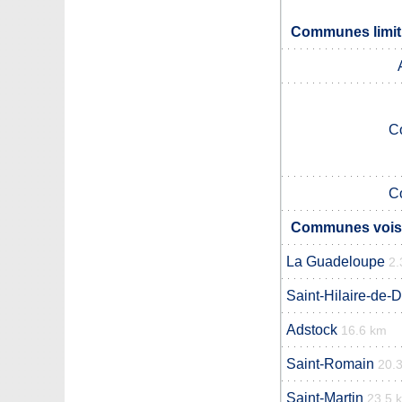
Communes limitr
C
C
Communes voisin
La Guadeloupe
2.
Saint-Hilaire-de-D
Adstock
16.6 km
Saint-Romain
20.
Saint-Martin
23.5 