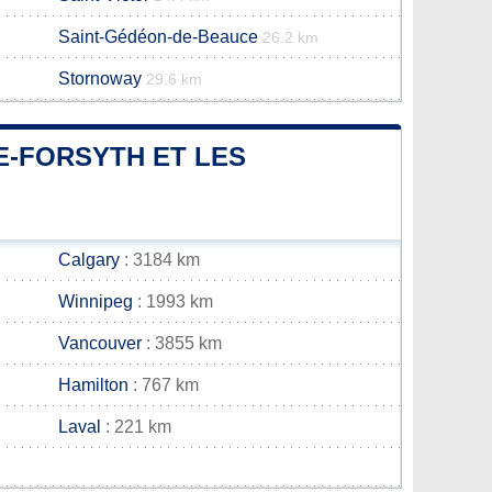
Saint-Gédéon-de-Beauce
26.2 km
Stornoway
29.6 km
E-FORSYTH ET LES
Calgary
: 3184 km
Winnipeg
: 1993 km
Vancouver
: 3855 km
Hamilton
: 767 km
Laval
: 221 km