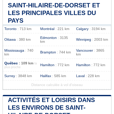
SAINT-HILAIRE-DE-DORSET ET
LES PRINCIPALES VILLES DU
PAYS
Toronto
: 713 km
Montréal
: 221 km
Calgary
: 3194 km
Edmonton
: 3135
Ottawa
: 380 km
Winnipeg
: 2003 km
km
Mississauga
: 740
Vancouver
: 3865
Brampton
: 744 km
km
km
Québec
: 109 km
la
Hamilton
: 772 km
Hamilton
: 772 km
plus proche
Surrey
: 3848 km
Halifax
: 585 km
Laval
: 228 km
Distance calculée à vol d'oiseau
ACTIVITÉS ET LOISIRS DANS
LES ENVIRONS DE SAINT-