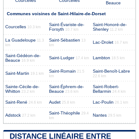
Courcelles
Courcelles
Beauce
Communes voisines de Saint-Hilaire-de-Dorset
Saint-Évariste-de-
Saint-Honoré-de-
Courcelles
10.3 km
Forsyth
Shenley
10.7 km
11.2 km
La Guadeloupe
Saint-Sébastien
11.3
13
Lac-Drolet
16.7 km
km
km
Saint-Gédéon-de-
Saint-Ludger
Lambton
17.4 km
18.5 km
Beauce
16.9 km
Saint-Romain
Saint-Benoît-Labre
21.5
Saint-Martin
19.1 km
km
22.6 km
Sainte-Cécile-de-
Saint-Éphrem-de-
Saint-Robert-
Whitton
Beauce
Bellarmin
23.2 km
23.6 km
24.4 km
Saint-René
Audet
Lac-Poulin
24.6 km
25.8 km
26.1 km
Saint-Théophile
29.4
Adstock
Nantes
27.2 km
29.5 km
km
DISTANCE LINÉAIRE ENTRE