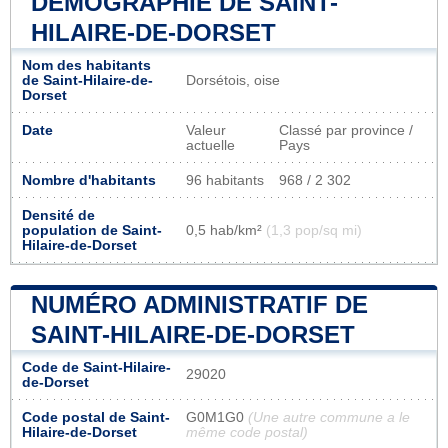
DÉMOGRAPHIE DE SAINT-
HILAIRE-DE-DORSET
Nom des habitants
de Saint-Hilaire-de-
Dorsétois, oise
Dorset
Date
Valeur
Classé par province /
actuelle
Pays
Nombre d'habitants
96 habitants
968 / 2 302
Densité de
population de Saint-
0,5 hab/km²
(1,3 pop/sq mi)
Hilaire-de-Dorset
NUMÉRO ADMINISTRATIF DE
SAINT-HILAIRE-DE-DORSET
Code de Saint-Hilaire-
29020
de-Dorset
Code postal de Saint-
G0M1G0
(Une autre commune a le
Hilaire-de-Dorset
même code postal)