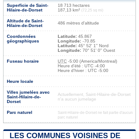
Superficie de Saint-
18 713 hectares
Hilaire-de-Dorset
187,13 km²
(72,25 sq mi)
Altitude de Saint-
486 mètres d'altitude
Hilaire-de-Dorset
Coordonnées
Latitude:
45.867
géographiques
Longitude:
-70.85
Latitude:
45° 52' 1'' Nord
Longitude:
70° 51' 0'' Ouest
Fuseau horaire
UTC
-5:00 (America/Montreal)
Heure d'été : UTC -4:00
Heure d'hiver : UTC -5:00
Heure locale
Villes jumelées avec
Actuellement, Saint-Hilaire-de-Dorset
Saint-Hilaire-de-
n'a aucun jumelage
Dorset
Parc naturel
Saint-Hilaire-de-Dorset ne fait partie d'aucun
parc naturel
LES COMMUNES VOISINES DE